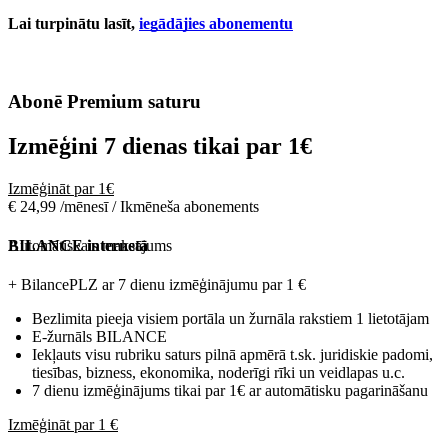
Lai turpinātu lasīt,
iegādājies abonementu
Abonē Premium saturu
Izmēģini 7 dienas tikai par
1€
Izmēģināt par 1€
€ 24,99 /mēnesī / Ikmēneša abonements
Automātiskais maksājums
BILANCE internetā
+ BilancePLZ ar 7 dienu izmēģinājumu par
1 €
Bezlimita pieeja visiem portāla un žurnāla rakstiem 1 lietotājam
E-žurnāls BILANCE
Iekļauts visu rubriku saturs pilnā apmērā t.sk. juridiskie padomi,
tiesības, bizness, ekonomika, noderīgi rīki un veidlapas u.c.
7 dienu izmēģinājums tikai par 1€ ar automātisku pagarināšanu
Izmēģināt par 1 €