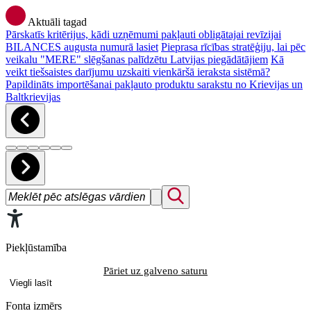
Aktuāli tagad
Pārskatīs kritērijus, kādi uzņēmumi pakļauti obligātajai revīzijai
BILANCES augusta numurā lasiet
Pieprasa rīcības stratēģiju, lai pēc
veikalu "MERE" slēgšanas palīdzētu Latvijas piegādātājiem
Kā
veikt tiešsaistes darījumu uzskaiti vienkāršā ieraksta sistēmā?
Papildināts importēšanai pakļauto produktu sarakstu no Krievijas un
Baltkrievijas
Piekļūstamība
Pāriet uz galveno saturu
Viegli lasīt
Fonta izmērs