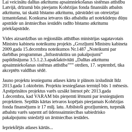
Lai veicinātu dalītas atkritumu apsaimniekošanas sistēmas attīstību
Latvijā, drīzumā būs pieejams Kohēzijas fonda finansiāls atbalsts
atkritumu, tai skaitā bīstamo atkritumu, pārstrādei un otrreizējai
izmantošanai. Konkursa ietvaros tiks atbalstīta arī notekūdeņu dūņu
apstrāde un ārstniecības iestādēs radīto bīstamo atkritumu
priekšapstrāde.
Vides aizsardzības un reģionālās attīstības ministrijas sagatavotais
Ministru kabineta noteikumu projekts „Grozījumi Ministru kabineta
2009.gada 15.decembra noteikumos Nr.1487 „Noteikumi par
darbības programmas „Infrastruktūra un pakalpojumi”
papildinājuma 3.5.1.2.3.apakšaktivitāti „Dalītas atkritumu
apsaimniekošanas sistēmas attīstība””” otrdien, 17. septembrī, tika
akceptēts valdības sēdē.
Jauno projektu iesniegumu atlases kārtu ir plānots izsludināt līdz
2013.gada 1.oktobrim. Projektu iesniegšanas termiņš būs 1 mēnesis.
Apstiprinātos projektus varēs uzsākt īstenot pēc 2013.gada
1.decembra, kad VARAM būs pieņemti lēmumi par iesniegtajiem
projektiem. Septītās kārtas ietvaros kopējais pieejamais Kohēzijas
fonda finansējums ir 17 milj. latu. Atbilstoši grozījumiem, turpmāk
atbalstu varēs saņemt arī ūdenssaimniecības sabiedrisko
pakalpojumu sniedzēji un ārstniecības iestādes.
Iepriekšējās atlases kārtās...