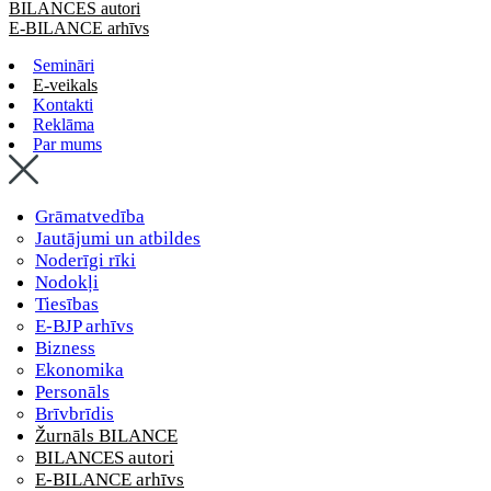
BILANCES autori
E-BILANCE arhīvs
Semināri
E-veikals
Kontakti
Reklāma
Par mums
Grāmatvedība
Jautājumi un atbildes
Noderīgi rīki
Nodokļi
Tiesības
E-BJP arhīvs
Bizness
Ekonomika
Personāls
Brīvbrīdis
Žurnāls BILANCE
BILANCES autori
E-BILANCE arhīvs