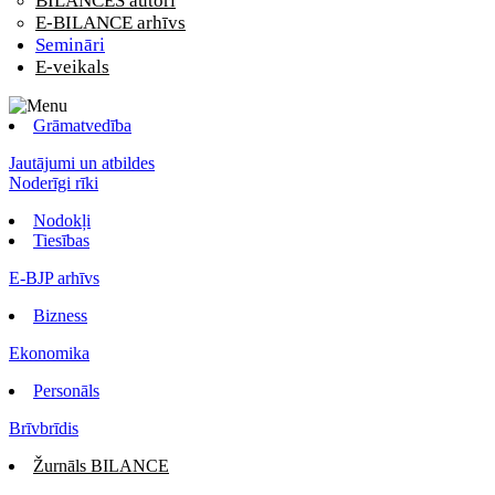
BILANCES autori
E-BILANCE arhīvs
Semināri
E-veikals
Grāmatvedība
Jautājumi un atbildes
Noderīgi rīki
Nodokļi
Tiesības
E-BJP arhīvs
Bizness
Ekonomika
Personāls
Brīvbrīdis
Žurnāls BILANCE