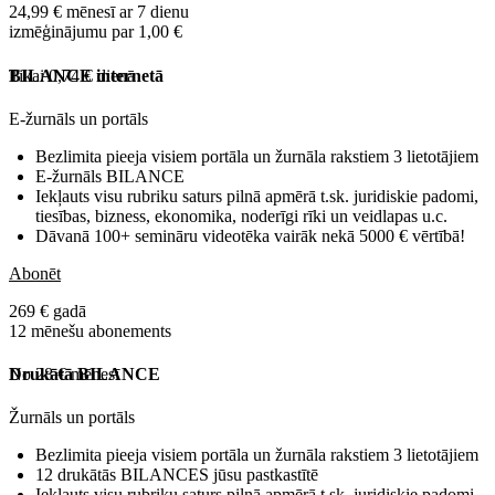
24,99 € mēnesī ar 7 dienu
izmēģinājumu par 1,00 €
Tikai 0,74 € dienā
BILANCE internetā
E-žurnāls un portāls
Bezlimita pieeja visiem portāla un žurnāla rakstiem 3 lietotājiem
E-žurnāls BILANCE
Iekļauts visu rubriku saturs pilnā apmērā t.sk. juridiskie padomi,
tiesības, bizness, ekonomika, noderīgi rīki un veidlapas u.c.
Dāvanā 100+ semināru videotēka vairāk nekā 5000 € vērtībā!
Abonēt
269 € gadā
12 mēnešu abonements
No 28 € mēnesī
Drukātā BILANCE
Žurnāls un portāls
Bezlimita pieeja visiem portāla un žurnāla rakstiem 3 lietotājiem
12 drukātās BILANCES jūsu pastkastītē
Iekļauts visu rubriku saturs pilnā apmērā t.sk. juridiskie padomi,