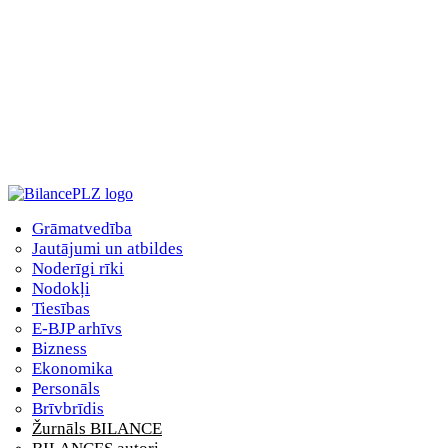
Grāmatvedība
Jautājumi un atbildes
Noderīgi rīki
Nodokļi
Tiesības
E-BJP arhīvs
Bizness
Ekonomika
Personāls
Brīvbrīdis
Žurnāls BILANCE