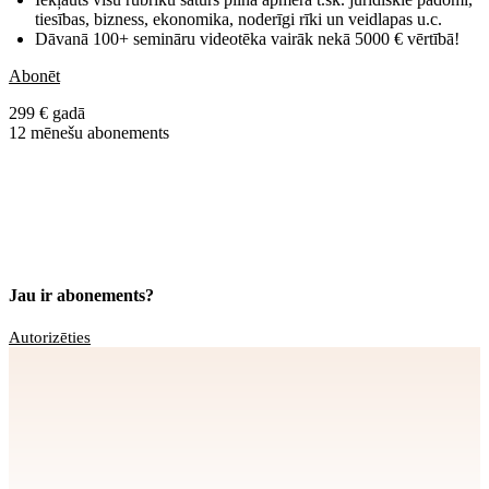
tiesības, bizness, ekonomika, noderīgi rīki un veidlapas u.c.
Dāvanā 100+ semināru videotēka vairāk nekā 5000 € vērtībā!
Abonēt
299 € gadā
12 mēnešu abonements
Jau ir abonements?
Autorizēties