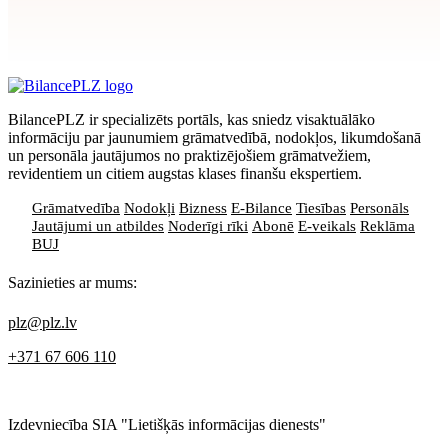
Apstiprināt
>
privātuma politikai
BilancePLZ ir specializēts portāls, kas sniedz visaktuālāko
informāciju par jaunumiem grāmatvedībā, nodokļos, likumdošanā
un personāla jautājumos no praktizējošiem grāmatvežiem,
revidentiem un citiem augstas klases finanšu ekspertiem.
Grāmatvedība
Nodokļi
Bizness
E-Bilance
Tiesības
Personāls
Jautājumi un atbildes
Noderīgi rīki
Abonē
E-veikals
Reklāma
BUJ
Sazinieties ar mums:
plz@plz.lv
+371 67 606 110
Izdevniecība SIA "Lietišķās informācijas dienests"