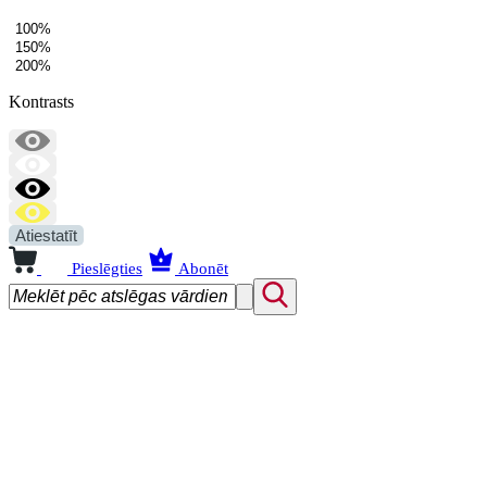
100%
150%
200%
Kontrasts
Atiestatīt
Pieslēgties
Abonēt