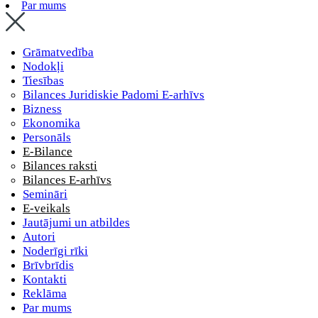
Par mums
Grāmatvedība
Nodokļi
Tiesības
Bilances Juridiskie Padomi E-arhīvs
Bizness
Ekonomika
Personāls
E-Bilance
Bilances raksti
Bilances E-arhīvs
Semināri
E-veikals
Jautājumi un atbildes
Autori
Noderīgi rīki
Brīvbrīdis
Kontakti
Reklāma
Par mums