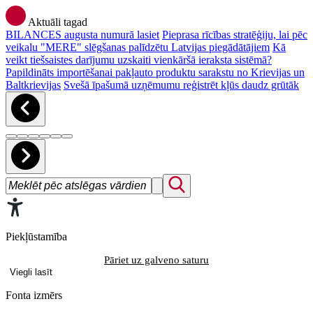
Aktuāli tagad
BILANCES augusta numurā lasiet
Pieprasa rīcības stratēģiju, lai pēc
veikalu "MERE" slēgšanas palīdzētu Latvijas piegādātājiem
Kā
veikt tiešsaistes darījumu uzskaiti vienkāršā ieraksta sistēmā?
Papildināts importēšanai pakļauto produktu sarakstu no Krievijas un
Baltkrievijas
Svešā īpašumā uzņēmumu reģistrēt kļūs daudz grūtāk
Piekļūstamība
Pāriet uz galveno saturu
Viegli lasīt
Fonta izmērs