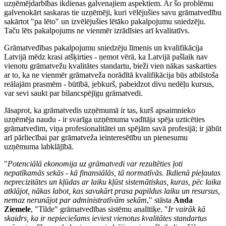
uzņēmējdarbības ikdienas galvenajiem aspektiem. Ar šo problēmu
galvenokārt saskaras tie uzņēmēji, kuri vēlējušies savu grāmatvedību
sakārtot "pa lēto" un izvēlējušies lētāko pakalpojumu sniedzēju.
Taču lēts pakalpojums ne vienmēr izrādīsies arī kvalitatīvs.
Grāmatvedības pakalpojumu sniedzēju līmenis un kvalifikācija
Latvijā mēdz krasi atšķirties - ņemot vērā, ka Latvijā pašlaik nav
vienotu grāmatvežu kvalitātes standartu, bieži vien nākas saskarties
ar to, ka ne vienmēr grāmatveža norādītā kvalifikācija būs atbilstoša
reālajām prasmēm - būtībā, jebkurš, pabeidzot divu nedēļu kursus,
var sevi saukt par bilancspējīgu grāmatvedi.
Jāsaprot, ka grāmatvedis uzņēmumā ir tas, kurš apsaimnieko
uzņēmēja naudu - ir svarīga uzņēmuma vadītāja spēja uzticēties
grāmatvedim, viņa profesionalitātei un spējām savā profesijā; ir jābūt
arī pārliecībai par grāmatveža ieinteresētību un pienesumu
uzņēmuma labklājībā.
"
Potenciālā ekonomija uz grāmatvedi var rezultēties ļoti
nepatīkamās sekās - kā finansiālās, tā normatīvās. Ikdienā pieļautas
neprecizitātes un kļūdas ar laiku kļūst sistemātiskas, kuras, pēc laika
atklājot, nākas labot, kas savukārt prasa papildus laiku un resursus,
nemaz nerunājot par administratīvām sekām
," stāsta
Anda
Ziemele
, "Tilde" grāmatvedības sistēmu analītiķe. "
Ir vairāk kā
skaidrs, ka ir nepieciešams ieviest vienotus kvalitātes standartus