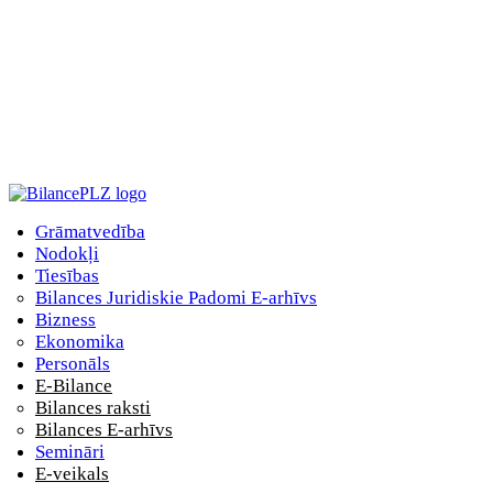
Grāmatvedība
Nodokļi
Tiesības
Bilances Juridiskie Padomi E-arhīvs
Bizness
Ekonomika
Personāls
E-Bilance
Bilances raksti
Bilances E-arhīvs
Semināri
E-veikals