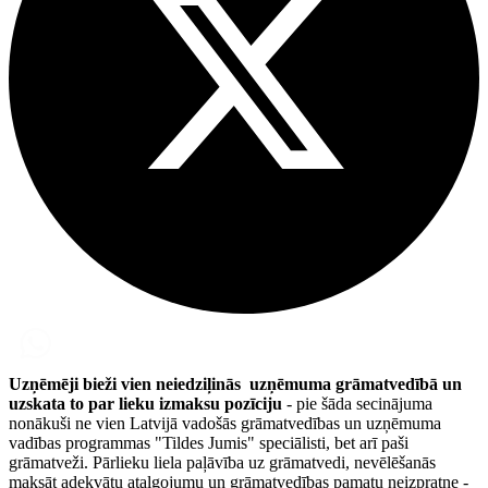
Uzņēmēji bieži vien neiedziļinās uzņēmuma grāmatvedībā un
uzskata to par lieku izmaksu pozīciju
- pie šāda secinājuma
nonākuši ne vien Latvijā vadošās grāmatvedības un uzņēmuma
vadības programmas "Tildes Jumis" speciālisti, bet arī paši
grāmatveži. Pārlieku liela paļāvība uz grāmatvedi, nevēlēšanās
maksāt adekvātu atalgojumu un grāmatvedības pamatu neizpratne -