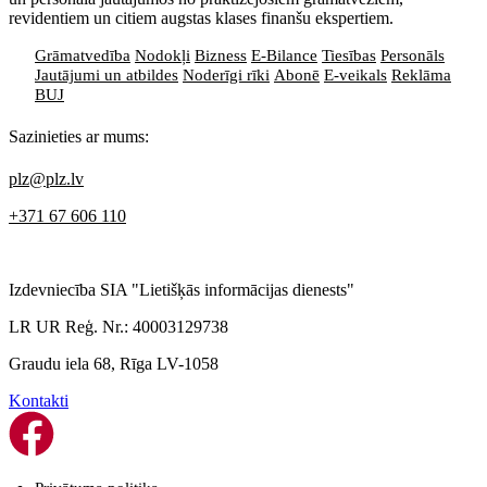
revidentiem un citiem augstas klases finanšu ekspertiem.
Grāmatvedība
Nodokļi
Bizness
E-Bilance
Tiesības
Personāls
Jautājumi un atbildes
Noderīgi rīki
Abonē
E-veikals
Reklāma
BUJ
Sazinieties ar mums:
plz@plz.lv
+371 67 606 110
Izdevniecība SIA "Lietišķās informācijas dienests"
LR UR Reģ. Nr.: 40003129738
Graudu iela 68, Rīga LV-1058
Kontakti