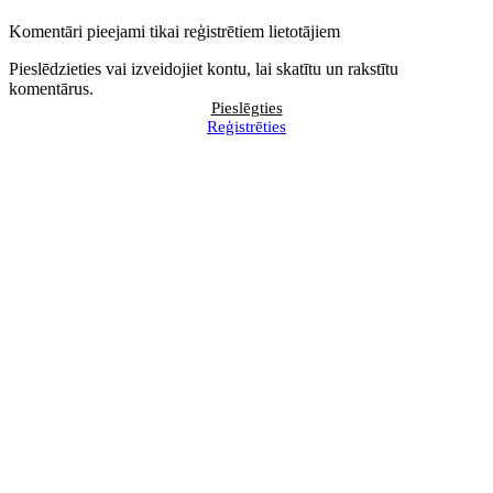
Komentāri pieejami tikai reģistrētiem lietotājiem
Pieslēdzieties vai izveidojiet kontu, lai skatītu un rakstītu
komentārus.
Pieslēgties
Reģistrēties
BILANCES augusta numurā
Pieprasa rīcības stratēģiju, lai pēc
lasiet
veikalu "MERE" slēgšanas
palīdzētu Latvijas piegādātājiem
Kā veikt tiešsaistes darījumu
Papildināts importēšanai