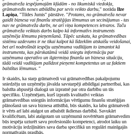
grāmatveža iespējamajām kļūdām - no likumiskā viedokļa,
grāmatvedis nenes atbildību par sevis veikto darbu
," norāda
Ilze
Lapiņa
, "Tildes Jumis" pārstāve. "
Protams, no grāmatveža nevar
gaidīt biznesa vai finanšu stratēģijas lēmumus un secinājumus - tas
nav ne grāmatveža darbs, ne arī viņa kompetences ietvaros. Taču
grāmatveža veiktais darbs kalpo kā informatīvs instruments
uzņēmēja lēmumu pieņemšanā. Tāpēc uzskatu, ka grāmatvedības
sistēmu uzdevums ir ne tikai kalpot kā līdzeklim atskaišu veidošanai,
bet arī nodrošināt iespēju uzņēmuma vadītājam to izmantot kā
instrumentu, kas pārskatāmā veidā sniegtu informāciju par
uzņēmuma operatīvo un ilgtermiņa finanšu un biznesa situāciju,
tādā veidā vadītājam palīdzot pieņemt kompetentus un uz faktiem
balstītus lēmumus
. "
Ir skaidrs, ka starp grāmatvedi vai grāmatvedības pakalpojumu
sniedzēju un uzņēmēju jāvalda savstarpēji atbildīgai partnerībai, kas
balstīta abpusējā dialogā un izpratnē par otra darbību un tās
specifiku. Uzņēmējam, kurš izpratīs kvalitatīvi veiktas
grāmatvedības sniegtās informācijas vērtīgumu finanšu stratēģijas
plānošanā un sava biznesa attīstībā, būs skaidrs, ka labu grāmatvedi
ir vērts arī labi atalgot un atbalstīt ikdienas darbībā. Savukārt
kvalificētam, labi atalgotam un uzņēmumā novērtētam grāmatvedim
būs iespēja uzturēt savu profesionālo kompetenci, atrodot laiku un
motivāciju iedziļināties sava darba specifikā un regulāri mainīgajās
normatīvajās prasībās.