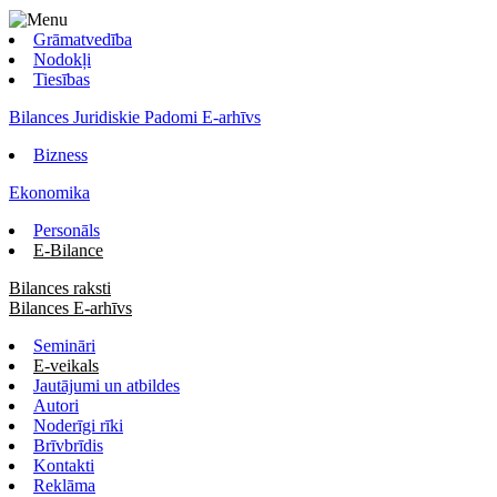
Grāmatvedība
Nodokļi
Tiesības
Bilances Juridiskie Padomi E-arhīvs
Bizness
Ekonomika
Personāls
E-Bilance
Bilances raksti
Bilances E-arhīvs
Semināri
E-veikals
Jautājumi un atbildes
Autori
Noderīgi rīki
Brīvbrīdis
Kontakti
Reklāma