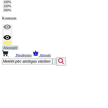
100%
150%
200%
Kontrasts
Atiestatīt
Pieslēgties
Abonēt