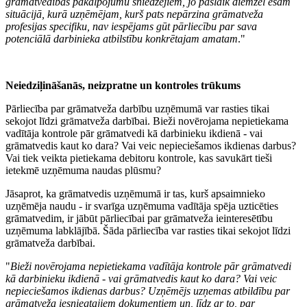
grāmatvedības pakalpojumu sniedzējiem, jo pašlaik diemžēl esam
situācijā, kurā uzņēmējam, kurš pats nepārzina grāmatveža
profesijas specifiku, nav iespējams gūt pārliecību par sava
potenciālā darbinieka atbilstību konkrētajam amatam
."
Neiedziļināšanās, neizpratne un kontroles trūkums
Pārliecība par grāmatveža darbību uzņēmumā var rasties tikai
sekojot līdzi grāmatveža darbībai. Bieži novērojama nepietiekama
vadītāja kontrole pār grāmatvedi kā darbinieku ikdienā - vai
grāmatvedis kaut ko dara? Vai veic nepieciešamos ikdienas darbus?
Vai tiek veikta pietiekama debitoru kontrole, kas savukārt tieši
ietekmē uzņēmuma naudas plūsmu?
Jāsaprot, ka grāmatvedis uzņēmumā ir tas, kurš apsaimnieko
uzņēmēja naudu - ir svarīga uzņēmuma vadītāja spēja uzticēties
grāmatvedim, ir jābūt pārliecībai par grāmatveža ieinteresētību
uzņēmuma labklājībā. Šāda pārliecība var rasties tikai sekojot līdzi
grāmatveža darbībai.
"
Bieži novērojama nepietiekama vadītāja kontrole pār grāmatvedi
kā darbinieku ikdienā - vai grāmatvedis kaut ko dara? Vai veic
nepieciešamos ikdienas darbus? Uzņēmējs uzņemas atbildību par
grāmatveža iesniegtajiem dokumentiem un, līdz ar to, par