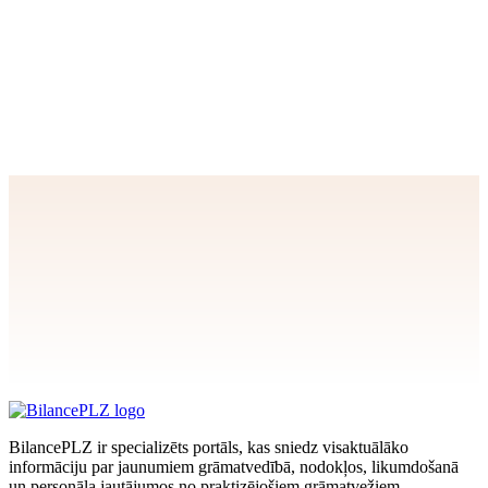
Apstiprināt
>
privātuma politikai
BilancePLZ ir specializēts portāls, kas sniedz visaktuālāko
informāciju par jaunumiem grāmatvedībā, nodokļos, likumdošanā
un personāla jautājumos no praktizējošiem grāmatvežiem,