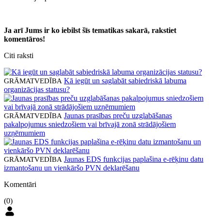
Ja arī Jums ir ko iebilst šīs tematikas sakarā, rakstiet
komentāros!
Citi raksti
Kā iegūt un saglabāt sabiedriskā labuma
GRĀMATVEDĪBA
organizācijas statusu?
Jaunas prasības preču uzglabāšanas
GRĀMATVEDĪBA
pakalpojumus sniedzošiem vai brīvajā zonā strādājošiem
uzņēmumiem
Jaunas EDS funkcijas paplašina e-rēķinu datu
GRĀMATVEDĪBA
izmantošanu un vienkāršo PVN deklarēšanu
Komentāri
(0)