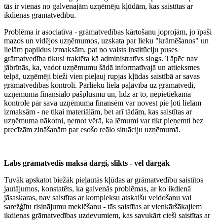
tās ir vienas no galvenajām uzņēmēju kļūdām, kas saistītas ar
ikdienas grāmatvedību.
Problēma ir asociatīva - grāmatvedības kārtošanu joprojām, jo īpaši
mazos un vidējos uzņēmumos, uzskata par lieku "krāmēšanos" un
lielām papildus izmaksām, pat no valsts institūciju puses
grāmatvedība tikusi traktēta kā administratīvs slogs. Tāpēc nav
jābrīnās, ka, vadot uzņēmumu šādā informatīvajā un attieksmes
telpā, uzņēmēji bieži vien pieļauj rupjas kļūdas saistībā ar savas
grāmatvedības kontroli. Pārlieku liela paļāvība uz grāmatvedi,
uzņēmuma finansiālo pašplūsmu un, līdz ar to, nepietiekama
kontrole pār sava uzņēmuma finansēm var novest pie ļoti lielām
izmaksām - ne tikai materiālām, bet arī tādām, kas saistītas ar
uzņēmuma nākotni, ņemot vērā, ka lēmumi var tikt pieņemti bez
precīzām zināšanām par esošo reālo situāciju uzņēmumā.
Labs grāmatvedis maksā dārgi, slikts - vēl dārgāk
Tuvāk apskatot biežāk pieļautās kļūdas ar grāmatvedību saistītos
jautājumos, konstatēts, ka galvenās problēmas, ar ko ikdienā
jāsaskaras, nav saistītas ar kompleksu atskaišu veidošanu vai
sarežģītu risinājumu meklēšanu - tās saistītas ar vienkāršākajiem
ikdienas grāmatvedības uzdevumiem, kas savukārt cieši saistītas ar