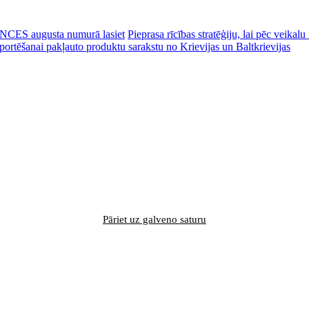
CES augusta numurā lasiet
Pieprasa rīcības stratēģiju, lai pēc veik
portēšanai pakļauto produktu sarakstu no Krievijas un Baltkrievijas
Pāriet uz galveno saturu