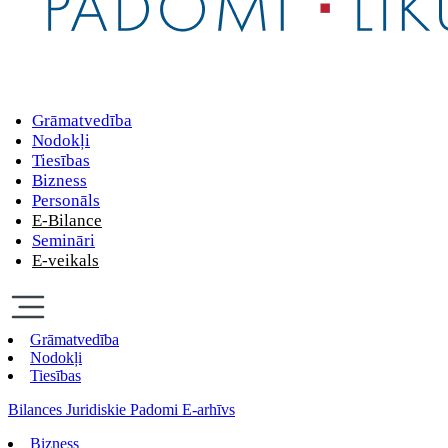
Grāmatvedība
Nodokļi
Tiesības
Bizness
Personāls
E-Bilance
Semināri
E-veikals
Grāmatvedība
Nodokļi
Tiesības
Bilances Juridiskie Padomi E-arhīvs
Bizness