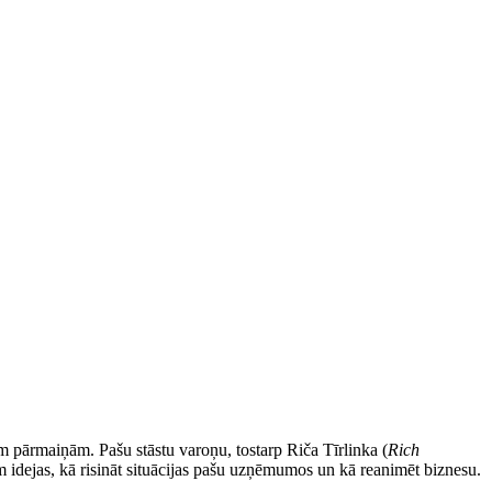
 pārmaiņām. Pašu stāstu varoņu, tostarp Riča Tīrlinka (
Rich
ājam idejas, kā risināt situācijas pašu uzņēmumos un kā reanimēt biznesu.