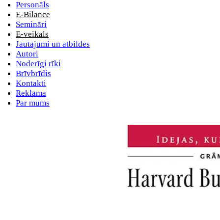
Personāls
E-Bilance
Semināri
E-veikals
Jautājumi un atbildes
Autori
Noderīgi rīki
Brīvbrīdis
Kontakti
Reklāma
Par mums