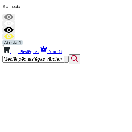
Kontrasts
Atiestatīt
Pieslēgties
Abonēt