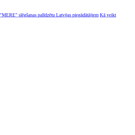
alu "MERE" slēgšanas palīdzētu Latvijas piegādātājiem
Kā veikt