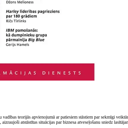
vadības teorijās apvienojumā ar patiesiem stāstiem par sekmīgi veiktām
), aizraujoši atstāstītas situācijas par biznesa atveseļošanu sniedz lasīt