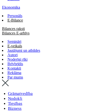
Ekonomika
Personāls
E-Bilance
Bilances raksti
Bilances E-arhīvs
Semināri
E-veikals
Jautājumi un atbildes
Autori
Noderīgi rīki
Brīvbrīdis
Kontakti
Reklāma
Par mums
Grāmatvedība
Nodokļi
Tiesības
Bizness