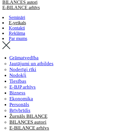
BILANCES autori
E-BILANCE arhīvs
Semināri
E-veikals
Kontakti
Reklāma
Par mums
Grāmatvedība
Jautājumi un atbildes
Noderīgi rīki
Nodokļi
Tiesības
E-BJP arhīvs
Bizness
Ekonomika
Personāls
Brīvbrīdis
Žurnāls BILANCE
BILANCES autori
E-BILANCE arhīvs