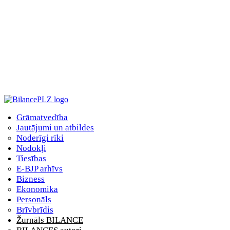
Grāmatvedība
Jautājumi un atbildes
Noderīgi rīki
Nodokļi
Tiesības
E-BJP arhīvs
Bizness
Ekonomika
Personāls
Brīvbrīdis
Žurnāls BILANCE