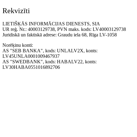
Rekvizīti
LIETIŠĶĀS INFORMĀCIJAS DIENESTS, SIA
UR reģ. Nr.: 40003129738, PVN maks. kods: LV40003129738
Juridiskā un faktiskā adrese: Graudu iela 68, Rīga LV-1058
Norēķinu konti:
AS "SEB BANKA", kods: UNLALV2X, konts:
LV45UNLA0001009467937
AS "SWEDBANK", kods: HABALV22, konts:
LV30HABA0551016892706
BILANCES augusta numurā
Pārskatīs kritērijus, kādi
lasiet
uzņēmumi pakļauti obligātajai
revīzijai