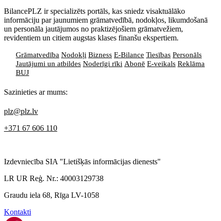
BilancePLZ ir specializēts portāls, kas sniedz visaktuālāko
informāciju par jaunumiem grāmatvedībā, nodokļos, likumdošanā
un personāla jautājumos no praktizējošiem grāmatvežiem,
revidentiem un citiem augstas klases finanšu ekspertiem.
Grāmatvedība
Nodokļi
Bizness
E-Bilance
Tiesības
Personāls
Jautājumi un atbildes
Noderīgi rīki
Abonē
E-veikals
Reklāma
BUJ
Sazinieties ar mums:
plz@plz.lv
+371 67 606 110
Izdevniecība SIA "Lietišķās informācijas dienests"
LR UR Reģ. Nr.: 40003129738
Graudu iela 68, Rīga LV-1058
Kontakti