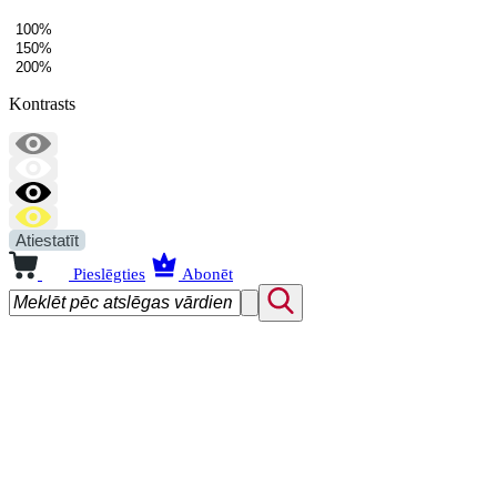
100%
150%
200%
Kontrasts
Atiestatīt
Pieslēgties
Abonēt