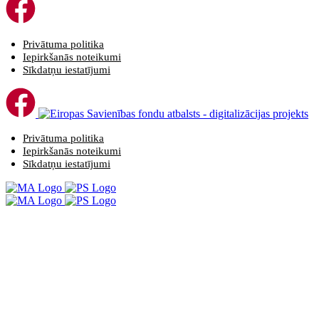
Privātuma politika
Iepirkšanās noteikumi
Sīkdatņu iestatījumi
Privātuma politika
Iepirkšanās noteikumi
Sīkdatņu iestatījumi