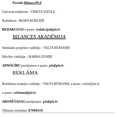
Portāls
BilancePLZ
Galvenā redaktore - VINETA VIZULE
Redaktors - IKARS KUBLIŅŠ
REDAKCIJAS
e-pasts:
redakcija@plz.lv
BILANCES AKADĒMIJA
Semināru projektu vadītājs – VALTS BŪMANIS
Mācību vadītāja – BARBA ZUNDE
APMĀCĪBU
jautājumos e-pasts:
plz@plz.lv
REKLĀMA
Reklāmas nodaļas vadītājs – VALTS BŪMANIS, e-pasts:
valts@plz.lv
e-pasts:
reklama@plz.lv
ABONĒŠANAS
jautājumos:
plz@plz.lv
Tālrunis uzziņām:
67606110