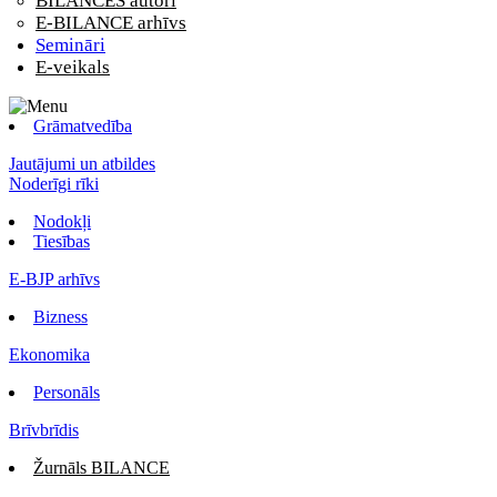
BILANCES autori
E-BILANCE arhīvs
Semināri
E-veikals
Grāmatvedība
Jautājumi un atbildes
Noderīgi rīki
Nodokļi
Tiesības
E-BJP arhīvs
Bizness
Ekonomika
Personāls
Brīvbrīdis
Žurnāls BILANCE