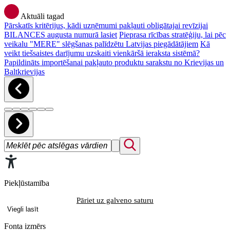
Aktuāli tagad
Pārskatīs kritērijus, kādi uzņēmumi pakļauti obligātajai revīzijai
BILANCES augusta numurā lasiet
Pieprasa rīcības stratēģiju, lai pēc
veikalu "MERE" slēgšanas palīdzētu Latvijas piegādātājiem
Kā
veikt tiešsaistes darījumu uzskaiti vienkāršā ieraksta sistēmā?
Papildināts importēšanai pakļauto produktu sarakstu no Krievijas un
Baltkrievijas
Piekļūstamība
Pāriet uz galveno saturu
Viegli lasīt
Fonta izmērs