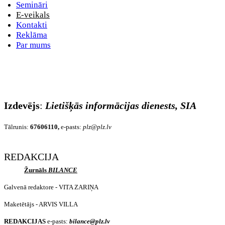
Semināri
E-veikals
Kontakti
Reklāma
Par mums
Izdevējs
:
Lietišķās informācijas dienests, SIA
Tālrunis:
67606110,
e-pasts:
plz@plz.lv
REDAKCIJA
Žurnāls
BILANCE
Galvenā redaktore - VITA ZARIŅA
Maketētājs - ARVIS VILLA
REDAKCIJAS
e-pasts:
bilance@plz.lv