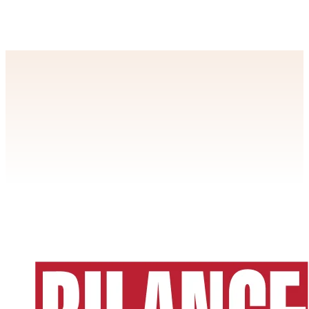
BILANCE internetā + BilancePLZ ar 7 dienu izmēģinājumu
ABONĒŠANA
Drukātā BILANCE + BilancePLZ
Apstiprināt
>
privātuma politikai