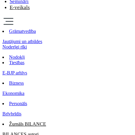
Semināri
E-veikals
Grāmatvedība
Jautājumi un atbildes
Noderīgi rīki
Nodokļi
Tiesības
E-BJP arhīvs
Bizness
Ekonomika
Personāls
Brīvbrīdis
Žurnāls BILANCE
BILANCES autori