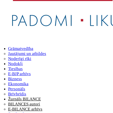
Grāmatvedība
Jautājumi un atbildes
Noderīgi rīki
Nodokļi
Tiesības
E-BJP arhīvs
Bizness
Ekonomika
Personāls
Brīvbrīdis
Žurnāls BILANCE
BILANCES autori
E-BILANCE arhīvs