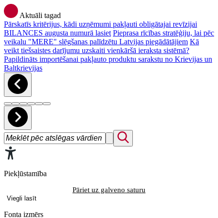
Aktuāli tagad
Pārskatīs kritērijus, kādi uzņēmumi pakļauti obligātajai revīzijai
BILANCES augusta numurā lasiet
Pieprasa rīcības stratēģiju, lai pēc
veikalu "MERE" slēgšanas palīdzētu Latvijas piegādātājiem
Kā
veikt tiešsaistes darījumu uzskaiti vienkāršā ieraksta sistēmā?
Papildināts importēšanai pakļauto produktu sarakstu no Krievijas un
Baltkrievijas
Piekļūstamība
Pāriet uz galveno saturu
Viegli lasīt
Fonta izmērs