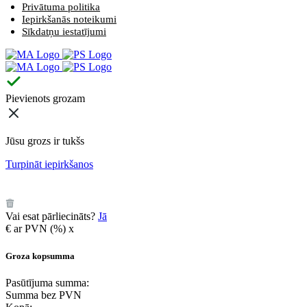
Privātuma politika
Iepirkšanās noteikumi
Sīkdatņu iestatījumi
Pievienots grozam
Jūsu grozs ir tukšs
Turpināt iepirkšanos
️
Vai esat pārliecināts?
Jā
€
ar PVN (
%)
x
Groza kopsumma
Pasūtījuma summa:
Summa bez PVN