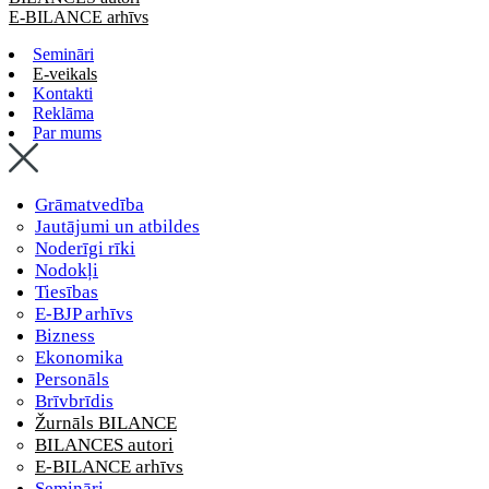
E-BILANCE arhīvs
Semināri
E-veikals
Kontakti
Reklāma
Par mums
Grāmatvedība
Jautājumi un atbildes
Noderīgi rīki
Nodokļi
Tiesības
E-BJP arhīvs
Bizness
Ekonomika
Personāls
Brīvbrīdis
Žurnāls BILANCE
BILANCES autori
E-BILANCE arhīvs
Semināri