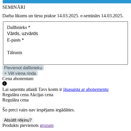
SEMINĀRI
Darba likums un tiesu prakse 14.03.2025. e‑seminārs 14.03.2025.
Dalībnieks
*
E-pasts
*
Tālrunis
Pievienot dalībnieku
+ Vēl viena rinda
Cena abonentam
Lai saņemtu atlaidi Tavs konts ir
jāsasaista ar abonementu
Regulāra cena
Akcijas cena
Regulāra cena
Šo preci vairs nav iespējams iegādāties.
Atsūtīt rēķinu?
Produkts pievienots
grozam