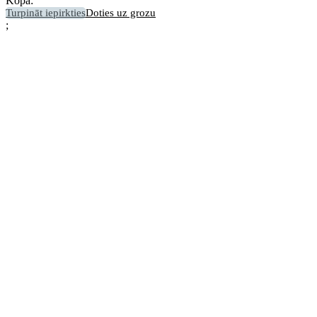
Kopā:
Turpināt iepirkties
Doties uz grozu
;