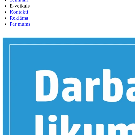
E-veikals
Kontakti
Reklāma
Par mums