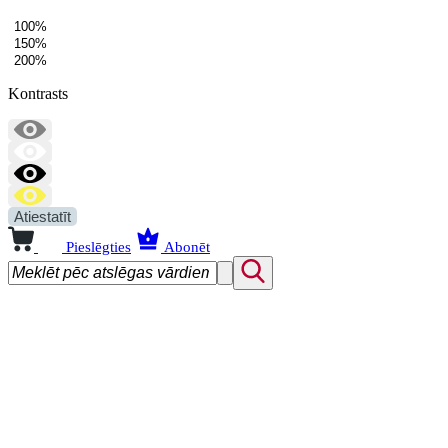
100%
150%
200%
Kontrasts
Atiestatīt
Pieslēgties
Abonēt