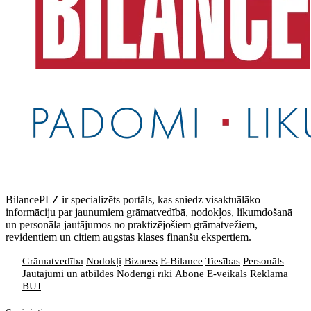
BilancePLZ ir specializēts portāls, kas sniedz visaktuālāko
informāciju par jaunumiem grāmatvedībā, nodokļos, likumdošanā
un personāla jautājumos no praktizējošiem grāmatvežiem,
revidentiem un citiem augstas klases finanšu ekspertiem.
Grāmatvedība
Nodokļi
Bizness
E-Bilance
Tiesības
Personāls
Jautājumi un atbildes
Noderīgi rīki
Abonē
E-veikals
Reklāma
BUJ