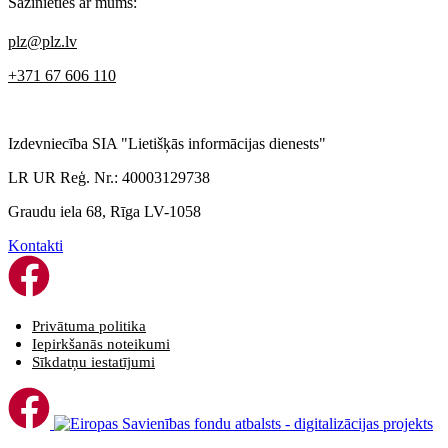
Sazinieties ar mums:
plz@plz.lv
+371 67 606 110
Izdevniecība SIA "Lietišķās informācijas dienests"
LR UR Reģ. Nr.: 40003129738
Graudu iela 68, Rīga LV-1058
Kontakti
Privātuma politika
Iepirkšanās noteikumi
Sīkdatņu iestatījumi