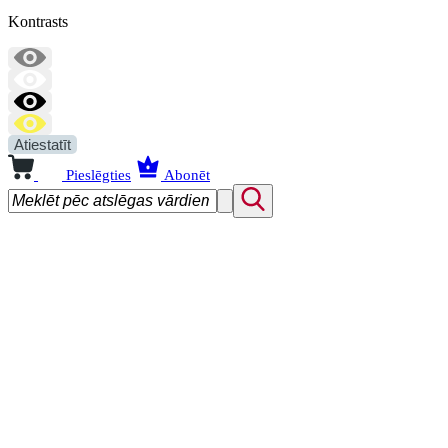
Kontrasts
Atiestatīt
Pieslēgties
Abonēt