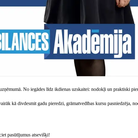
ņēmumā. No iegādes līdz ikdienas uzskaitei: nodokļi un praktiski pie
r vairāk kā divdesmit gadu pieredzi, grāmatvedības kursu pasniedzēja, n
et pasūtījumus atsevišķi!