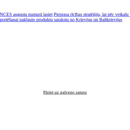
CES augusta numurā lasiet
Pieprasa rīcības stratēģiju, lai pēc veik
portēšanai pakļauto produktu sarakstu no Krievijas un Baltkrievijas
Pāriet uz galveno saturu