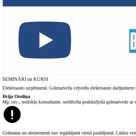
SEMINĀRI un KURSI
Elektroauto uzņēmumā. Grāmatveža ceļvedis elektroauto darījumiem uz
Ilvija Ozoliņa
Mg. oec.
, nodokļu konsultante, sertificēta praktizējoša grāmatvede a
Grāmatas un abonementi nav iegādājami vienā pasūtījumā. Lūdzu veici