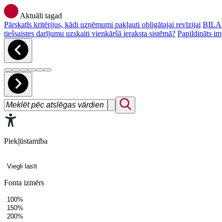
Aktuāli tagad
Pārskatīs kritērijus, kādi uzņēmumi pakļauti obligātajai revīzijai
BILAN
tiešsaistes darījumu uzskaiti vienkāršā ieraksta sistēmā?
Papildināts im
Piekļūstamība
Viegli lasīt
Fonta izmērs
100%
150%
200%