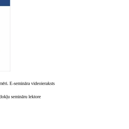
mēri. E‑semināra videoieraksts
odokļu semināru lektore