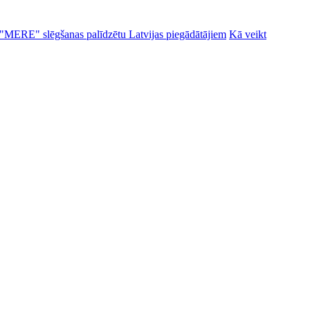
alu "MERE" slēgšanas palīdzētu Latvijas piegādātājiem
Kā veikt