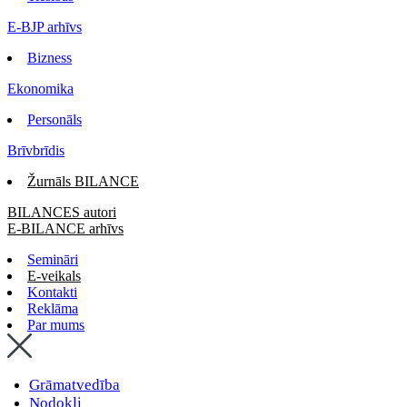
E-BJP arhīvs
Bizness
Ekonomika
Personāls
Brīvbrīdis
Žurnāls BILANCE
BILANCES autori
E-BILANCE arhīvs
Semināri
E-veikals
Kontakti
Reklāma
Par mums
Grāmatvedība
Nodokļi