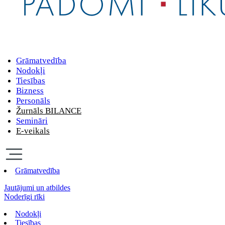
Grāmatvedība
Nodokļi
Tiesības
Bizness
Personāls
Žurnāls BILANCE
Semināri
E-veikals
Grāmatvedība
Jautājumi un atbildes
Noderīgi rīki
Nodokļi
Tiesības