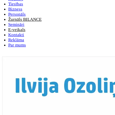
Tiesības
Bizness
Personāls
Žurnāls BILANCE
Semināri
E-veikals
Kontakti
Reklāma
Par mums