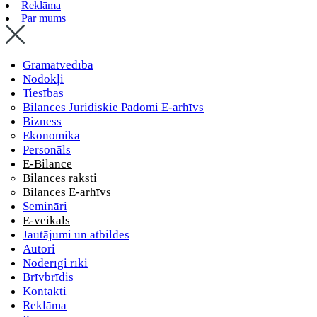
Reklāma
Par mums
Grāmatvedība
Nodokļi
Tiesības
Bilances Juridiskie Padomi E-arhīvs
Bizness
Ekonomika
Personāls
E-Bilance
Bilances raksti
Bilances E-arhīvs
Semināri
E-veikals
Jautājumi un atbildes
Autori
Noderīgi rīki
Brīvbrīdis
Kontakti
Reklāma