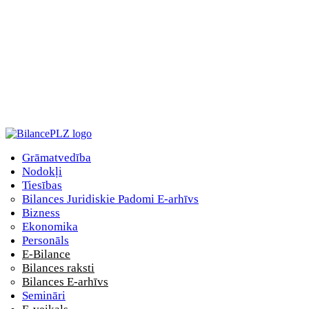
Grāmatvedība
Nodokļi
Tiesības
Bilances Juridiskie Padomi E-arhīvs
Bizness
Ekonomika
Personāls
E-Bilance
Bilances raksti
Bilances E-arhīvs
Semināri