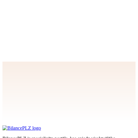
Tev varētu interesēt arī
ABONĒŠANA
BILANCE internetā + BilancePLZ ar 7 dienu izmēģinājumu
SEMINĀRI un KURSI
Būvniecības līgumu uzskaite, 16.04.2024. e‑semināra videoieraksts
Apstiprināt
>
privātuma politikai