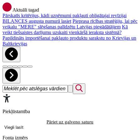
Aktuāli tagad
Pārskatīs kritērijus, kādi uzņēmumi pakļauti obligātajai revīzijai
BILANCES augusta numurā lasiet
Pieprasa rīcības stratēģiju, lai pēc
veikalu "MERE" slēgšanas palīdzētu Latvijas piegādātājiem
Kā
veikt tiešsaistes darījumu uzskaiti vienkāršā ieraksta sistēmā?
Papildināts importēšanai pakļauto produktu sarakstu no Krievijas un
Baltkrievijas
Piekļūstamība
Pāriet uz galveno saturu
Viegli lasīt
Fonta izmērs