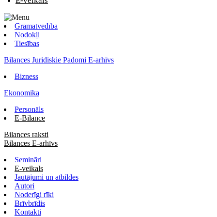
E-veikals
Grāmatvedība
Nodokļi
Tiesības
Bilances Juridiskie Padomi E-arhīvs
Bizness
Ekonomika
Personāls
E-Bilance
Bilances raksti
Bilances E-arhīvs
Semināri
E-veikals
Jautājumi un atbildes
Autori
Noderīgi rīki
Brīvbrīdis
Kontakti