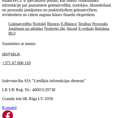
BilancePLZ ir specializēts portāls, kas sniedz visaktuālāko
informāciju par jaunumiem grāmatvedībā, nodokļos, likumdošanā
un personāla jautājumos no praktizējošiem grāmatvežiem,
revidentiem un citiem augstas klases finanšu ekspertiem.
Grāmatvedība
Nodokļi
Bizness
E-Bilance
Tiesības
Personāls
Jautājumi un atbildes
Noderīgi rīki
Abonē
E-veikals
Reklāma
BUJ
Sazinieties ar mums:
plz@plz.lv
+371 67 606 110
Izdevniecība SIA "Lietišķās informācijas dienests"
LR UR Reģ. Nr.: 40003129738
Graudu iela 68, Rīga LV-1058
Kontakti