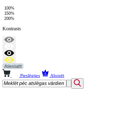
100%
150%
200%
Kontrasts
Atiestatīt
Pieslēgties
Abonēt