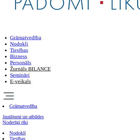
Grāmatvedība
Nodokļi
Tiesības
Bizness
Personāls
Žurnāls BILANCE
Semināri
E-veikals
Grāmatvedība
Jautājumi un atbildes
Noderīgi rīki
Nodokļi
Tiesības