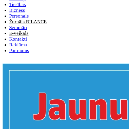
Tiesības
Bizness
Personāls
Žurnāls BILANCE
Semināri
E-veikals
Kontakti
Reklāma
Par mums