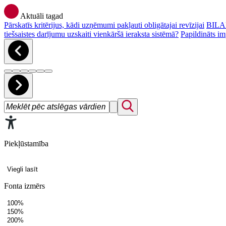
Aktuāli tagad
Pārskatīs kritērijus, kādi uzņēmumi pakļauti obligātajai revīzijai
BILAN
tiešsaistes darījumu uzskaiti vienkāršā ieraksta sistēmā?
Papildināts im
Piekļūstamība
Viegli lasīt
Fonta izmērs
100%
150%
200%