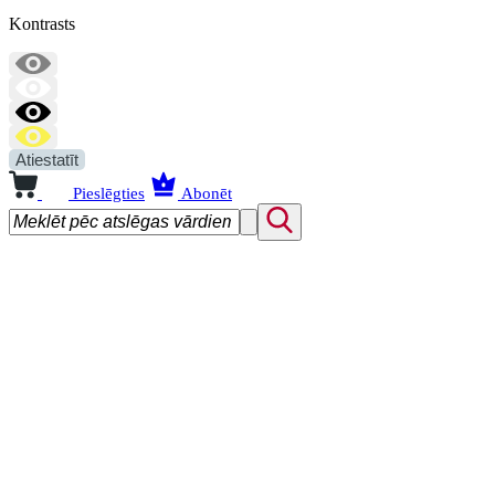
Kontrasts
Atiestatīt
Pieslēgties
Abonēt