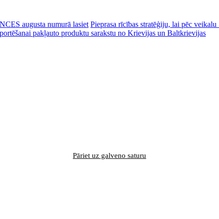
CES augusta numurā lasiet
Pieprasa rīcības stratēģiju, lai pēc veik
portēšanai pakļauto produktu sarakstu no Krievijas un Baltkrievijas
Pāriet uz galveno saturu