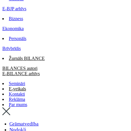
E-BJP arhīvs
Bizness
Ekonomika
Personāls
Brīvbrīdis
Žurnāls BILANCE
BILANCES autori
E-BILANCE arhīvs
Semināri
E-veikals
Kontakti
Reklāma
Par mums
Grāmatvedība
Nodokļi