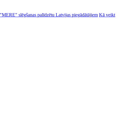
alu "MERE" slēgšanas palīdzētu Latvijas piegādātājiem
Kā veikt