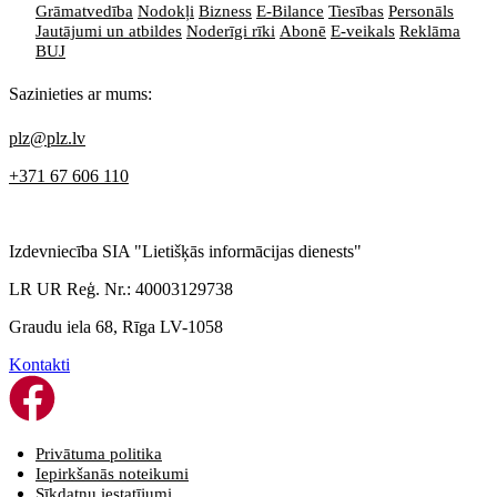
Grāmatvedība
Nodokļi
Bizness
E-Bilance
Tiesības
Personāls
Jautājumi un atbildes
Noderīgi rīki
Abonē
E-veikals
Reklāma
BUJ
Sazinieties ar mums:
plz@plz.lv
+371 67 606 110
Izdevniecība SIA "Lietišķās informācijas dienests"
LR UR Reģ. Nr.: 40003129738
Graudu iela 68, Rīga LV-1058
Kontakti
Privātuma politika
Iepirkšanās noteikumi
Sīkdatņu iestatījumi