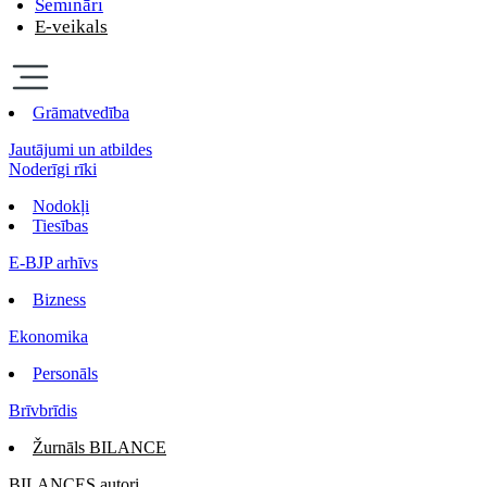
Semināri
E-veikals
Grāmatvedība
Jautājumi un atbildes
Noderīgi rīki
Nodokļi
Tiesības
E-BJP arhīvs
Bizness
Ekonomika
Personāls
Brīvbrīdis
Žurnāls BILANCE
BILANCES autori