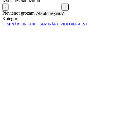
Izvēlēties daudzumu
-
+
Pievienot grozam
Atsūtīt rēķinu?
Kategorijas
SEMINĀRI UN KURSI
SEMINĀRU VIDEOIERAKSTI
E‑semināra videoieraksts
Valdes locekļu ienākumi.
Būtiskas izmaiņas, kas stāsies
spēkā no 01.07.2021. Darba
alga vai atlīdzība. Nodokļu
riski
E‑semināra “
Valdes locekļu ienākumi. Būtiskas izmaiņas, kas
stāsies spēkā no 01.07.2021. Darba alga vai atlīdzība. Nodokļu