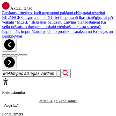
Aktuāli tagad
Pārskatīs kritērijus, kādi uzņēmumi pakļauti obligātajai revīzijai
BILANCES augusta numurā lasiet
Pieprasa rīcības stratēģiju, lai pēc
veikalu "MERE" slēgšanas palīdzētu Latvijas piegādātājiem
Kā
veikt tiešsaistes darījumu uzskaiti vienkāršā ieraksta sistēmā?
Papildināts importēšanai pakļauto produktu sarakstu no Krievijas un
Baltkrievijas
Piekļūstamība
Pāriet uz galveno saturu
Viegli lasīt
Fonta izmērs