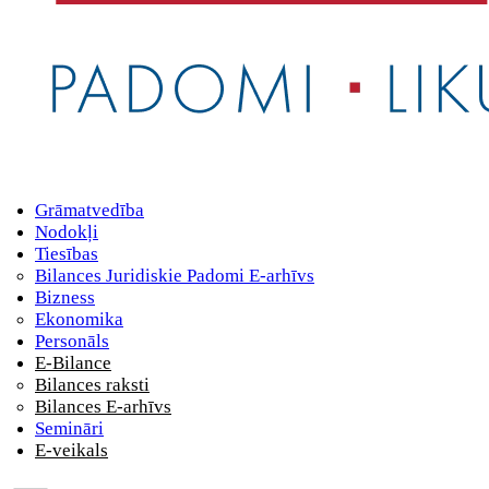
Grāmatvedība
Nodokļi
Tiesības
Bilances Juridiskie Padomi E-arhīvs
Bizness
Ekonomika
Personāls
E-Bilance
Bilances raksti
Bilances E-arhīvs
Semināri
E-veikals