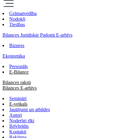
Grāmatvedība
Nodokļi
Tiesības
Bilances Juridiskie Padomi E-arhīvs
Bizness
Ekonomika
Personāls
E-Bilance
Bilances raksti
Bilances E-arhīvs
Semināri
E-veikals
Jautājumi un atbildes
Autori
Noderīgi rīki
Brīvbrīdis
Kontakti
Reklāma