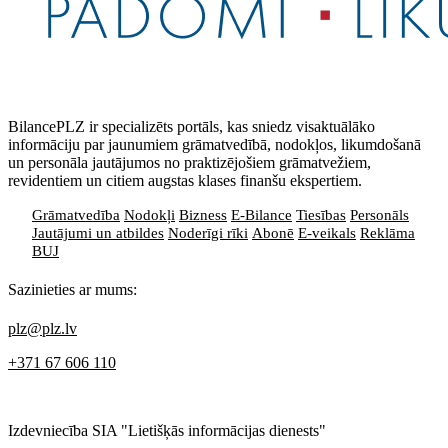
BilancePLZ ir specializēts portāls, kas sniedz visaktuālāko
informāciju par jaunumiem grāmatvedībā, nodokļos, likumdošanā
un personāla jautājumos no praktizējošiem grāmatvežiem,
revidentiem un citiem augstas klases finanšu ekspertiem.
Grāmatvedība
Nodokļi
Bizness
E-Bilance
Tiesības
Personāls
Jautājumi un atbildes
Noderīgi rīki
Abonē
E-veikals
Reklāma
BUJ
Sazinieties ar mums:
plz@plz.lv
+371 67 606 110
Izdevniecība SIA "Lietišķās informācijas dienests"