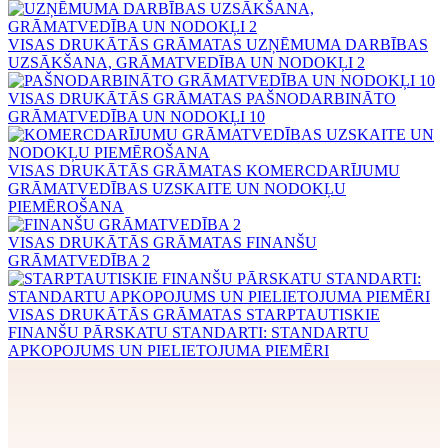
VISAS DRUKĀTĀS GRĀMATAS
UZŅĒMUMA DARBĪBAS
UZSĀKŠANA, GRĀMATVEDĪBA UN NODOKĻI 2
VISAS DRUKĀTĀS GRĀMATAS
PAŠNODARBINĀTO
GRĀMATVEDĪBA UN NODOKĻI 10
VISAS DRUKĀTĀS GRĀMATAS
KOMERCDARĪJUMU
GRĀMATVEDĪBAS UZSKAITE UN NODOKĻU
PIEMĒROŠANA
VISAS DRUKĀTĀS GRĀMATAS
FINANŠU
GRĀMATVEDĪBA 2
VISAS DRUKĀTĀS GRĀMATAS
STARPTAUTISKIE
FINANŠU PĀRSKATU STANDARTI: STANDARTU
APKOPOJUMS UN PIELIETOJUMA PIEMĒRI