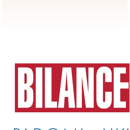
Apstiprināt
>
privātuma politikai