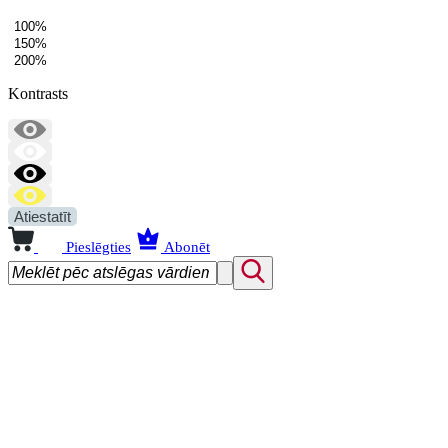
100%
150%
200%
Kontrasts
Atiestatīt
Pieslēgties
Abonēt