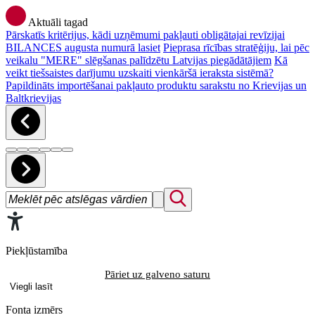
Aktuāli tagad
Pārskatīs kritērijus, kādi uzņēmumi pakļauti obligātajai revīzijai
BILANCES augusta numurā lasiet
Pieprasa rīcības stratēģiju, lai pēc
veikalu "MERE" slēgšanas palīdzētu Latvijas piegādātājiem
Kā
veikt tiešsaistes darījumu uzskaiti vienkāršā ieraksta sistēmā?
Papildināts importēšanai pakļauto produktu sarakstu no Krievijas un
Baltkrievijas
Piekļūstamība
Pāriet uz galveno saturu
Viegli lasīt
Fonta izmērs