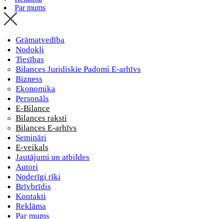
Par mums
Grāmatvedība
Nodokļi
Tiesības
Bilances Juridiskie Padomi E-arhīvs
Bizness
Ekonomika
Personāls
E-Bilance
Bilances raksti
Bilances E-arhīvs
Semināri
E-veikals
Jautājumi un atbildes
Autori
Noderīgi rīki
Brīvbrīdis
Kontakti
Reklāma
Par mums