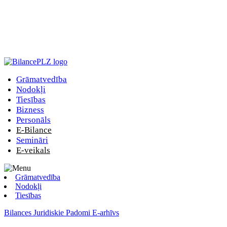
Grāmatvedība
Nodokļi
Tiesības
Bizness
Personāls
E-Bilance
Semināri
E-veikals
Grāmatvedība
Nodokļi
Tiesības
Bilances Juridiskie Padomi E-arhīvs