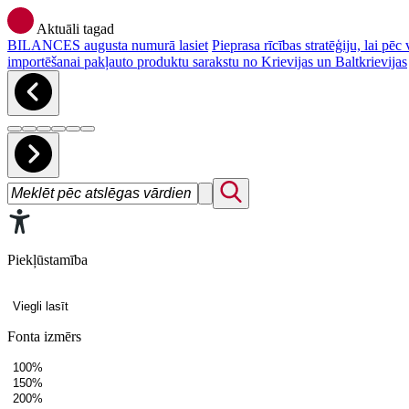
Aktuāli tagad
BILANCES augusta numurā lasiet
Pieprasa rīcības stratēģiju, lai p
importēšanai pakļauto produktu sarakstu no Krievijas un Baltkrievijas
Piekļūstamība
Viegli lasīt
Fonta izmērs
100%
150%
200%