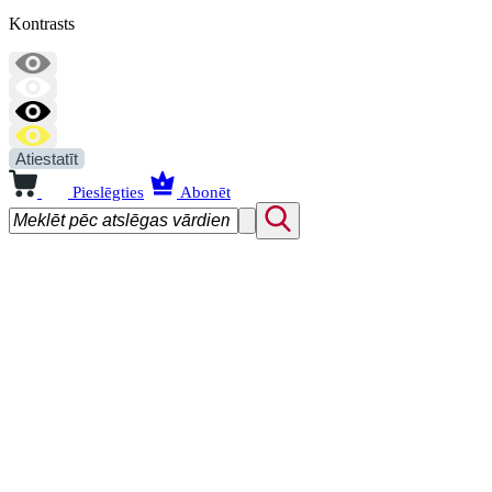
Kontrasts
Atiestatīt
Pieslēgties
Abonēt