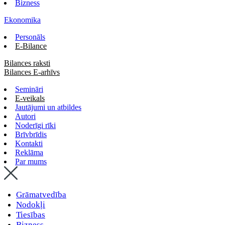
Bizness
Ekonomika
Personāls
E-Bilance
Bilances raksti
Bilances E-arhīvs
Semināri
E-veikals
Jautājumi un atbildes
Autori
Noderīgi rīki
Brīvbrīdis
Kontakti
Reklāma
Par mums
Grāmatvedība
Nodokļi
Tiesības
Bizness