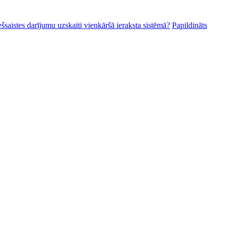
ešsaistes darījumu uzskaiti vienkāršā ieraksta sistēmā?
Papildināts