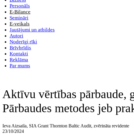
Personāls
E-Bilance
Semināri
E-veikals
Jautājumi un atbildes
Autori
Noderīgi rīki
Brīvbrīdis
Kontakti
Reklāma
Par mums
Aktīvu vērtības pārbaude, g
Pārbaudes metodes jeb prak
Ieva Aizsaila, SIA Grant Thornton Baltic Audit, zvērināta revidente
23/10/2024