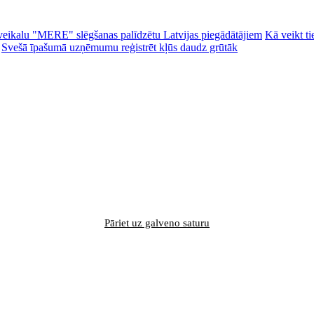
ēc veikalu "MERE" slēgšanas palīdzētu Latvijas piegādātājiem
Kā veikt ti
Svešā īpašumā uzņēmumu reģistrēt kļūs daudz grūtāk
Pāriet uz galveno saturu