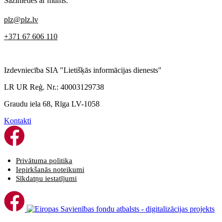
Sazinieties ar mums:
plz@plz.lv
+371 67 606 110
Izdevniecība SIA "Lietišķās informācijas dienests"
LR UR Reģ. Nr.: 40003129738
Graudu iela 68, Rīga LV-1058
Kontakti
Privātuma politika
Iepirkšanās noteikumi
Sīkdatņu iestatījumi