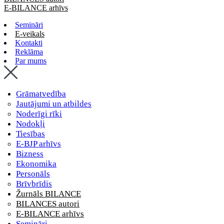
E-BILANCE arhīvs
Semināri
E-veikals
Kontakti
Reklāma
Par mums
Grāmatvedība
Jautājumi un atbildes
Noderīgi rīki
Nodokļi
Tiesības
E-BJP arhīvs
Bizness
Ekonomika
Personāls
Brīvbrīdis
Žurnāls BILANCE
BILANCES autori
E-BILANCE arhīvs
Semināri