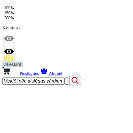
100%
150%
200%
Kontrasts
Atiestatīt
Pieslēgties
Abonēt