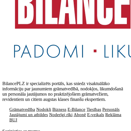
BilancePLZ ir specializēts portāls, kas sniedz visaktuālāko
informāciju par jaunumiem grāmatvedībā, nodokļos, likumdošanā
un personāla jautājumos no praktizējošiem grāmatvežiem,
revidentiem un citiem augstas klases finanšu ekspertiem.
Grāmatvedība
Nodokļi
Bizness
E-Bilance
Tiesības
Personāls
Jautājumi un atbildes
Noderīgi rīki
Abonē
E-veikals
Reklāma
BUJ