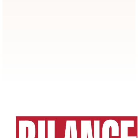
Apstiprināt
>
privātuma politikai