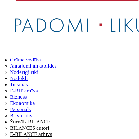
Grāmatvedība
Jautājumi un atbildes
Noderīgi rīki
Nodokļi
Tiesības
E-BJP arhīvs
Bizness
Ekonomika
Personāls
Brīvbrīdis
Žurnāls BILANCE
BILANCES autori
E-BILANCE arhīvs