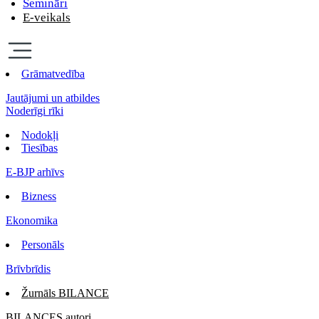
Semināri
E-veikals
Grāmatvedība
Jautājumi un atbildes
Noderīgi rīki
Nodokļi
Tiesības
E-BJP arhīvs
Bizness
Ekonomika
Personāls
Brīvbrīdis
Žurnāls BILANCE
BILANCES autori