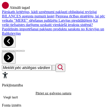
Aktuāli tagad
Pārskatīs kritērijus, kādi uzņēmumi pakļauti obligātajai revīzijai
BILANCES augusta numurā lasiet
Pieprasa rīcības stratēģiju, lai pēc
veikalu "MERE" slēgšanas palīdzētu Latvijas piegādātājiem
Kā
veikt tiešsaistes darījumu uzskaiti vienkāršā ieraksta sistēmā?
Papildināts importēšanai pakļauto produktu sarakstu no Krievijas un
Baltkrievijas
Piekļūstamība
Pāriet uz galveno saturu
Viegli lasīt
Fonta izmērs