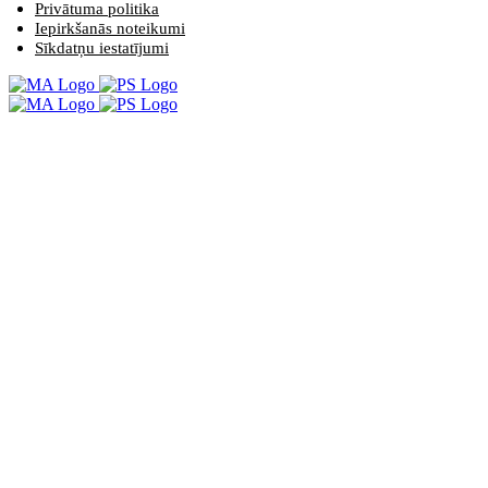
Privātuma politika
Iepirkšanās noteikumi
Sīkdatņu iestatījumi