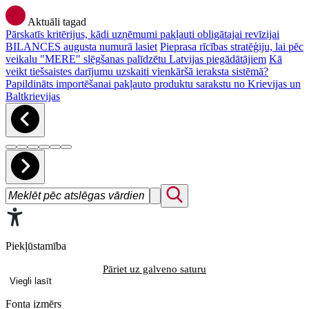
Aktuāli tagad
Pārskatīs kritērijus, kādi uzņēmumi pakļauti obligātajai revīzijai
BILANCES augusta numurā lasiet
Pieprasa rīcības stratēģiju, lai pēc
veikalu "MERE" slēgšanas palīdzētu Latvijas piegādātājiem
Kā
veikt tiešsaistes darījumu uzskaiti vienkāršā ieraksta sistēmā?
Papildināts importēšanai pakļauto produktu sarakstu no Krievijas un
Baltkrievijas
Piekļūstamība
Pāriet uz galveno saturu
Viegli lasīt
Fonta izmērs