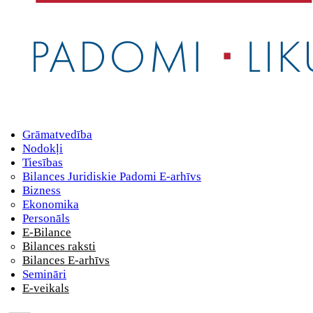
Grāmatvedība
Nodokļi
Tiesības
Bilances Juridiskie Padomi E-arhīvs
Bizness
Ekonomika
Personāls
E-Bilance
Bilances raksti
Bilances E-arhīvs
Semināri
E-veikals