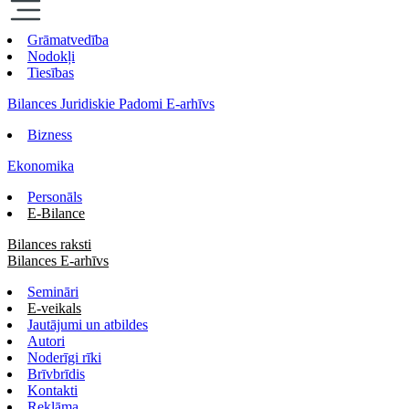
Grāmatvedība
Nodokļi
Tiesības
Bilances Juridiskie Padomi E-arhīvs
Bizness
Ekonomika
Personāls
E-Bilance
Bilances raksti
Bilances E-arhīvs
Semināri
E-veikals
Jautājumi un atbildes
Autori
Noderīgi rīki
Brīvbrīdis
Kontakti
Reklāma