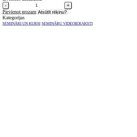
-
+
Pievienot grozam
Atsūtīt rēķinu?
Kategorijas
SEMINĀRI UN KURSI
SEMINĀRU VIDEOIERAKSTI
E‑semināra video ieraksts
"Jaunās prasības, likuma
grozījumi un aktualitātes
NILLTPFN jomā".
E‑semināra saturs:
NILLTPFN likuma grozījumi: atbildība par pienākuma
licencēties nepildīšanu.
Nefinanšu sektora licencēšana – regulējuma prasība.
EK Pārnacionālais NILLTF riska novērtējuma ziņojums.
Ārpakalpojuma grāmatveža darbībai piemītošā riska