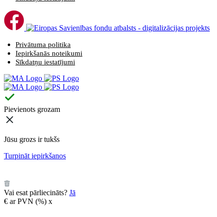
Privātuma politika
Iepirkšanās noteikumi
Sīkdatņu iestatījumi
Pievienots grozam
Jūsu grozs ir tukšs
Turpināt iepirkšanos
️
Vai esat pārliecināts?
Jā
€
ar PVN (
%)
x