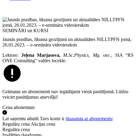
SEMINĀRI un KURSI
Jaunās prasības, likuma grozījumi un aktualitātes NILLTPFN jomā,
26.01.2023. – e‑semināra videoieraksts
Lektore:
Jeļena Marjasova,
M.Sc.Physics, Mg. oec.,
SIA “RS
ONE Consulting” valdes locekle.
Grāmatas un abonementi nav iegādājami vienā pasūtījumā. Lūdzu
veiciet pasūtījumus atsevišķi!
Cena abonentam
Lai saņemtu atlaidi Tavs konts ir
jāsasaista ar abonementu
Regulāra cena
Akcijas cena
Regulāra cena
Izvēlēties daudzumu