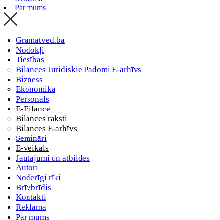
Par mums
Grāmatvedība
Nodokļi
Tiesības
Bilances Juridiskie Padomi E-arhīvs
Bizness
Ekonomika
Personāls
E-Bilance
Bilances raksti
Bilances E-arhīvs
Semināri
E-veikals
Jautājumi un atbildes
Autori
Noderīgi rīki
Brīvbrīdis
Kontakti
Reklāma
Par mums