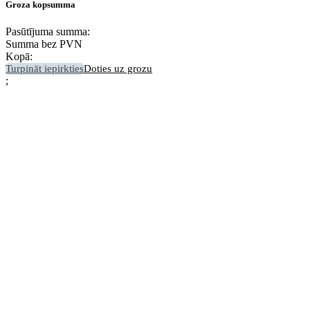
Groza kopsumma
Pasūtījuma summa:
Summa bez PVN
Kopā:
Turpināt iepirkties
Doties uz grozu
;