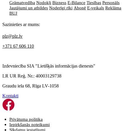
Grāmatvedība
Nodokļi
Bizness
E-Bilance
Tiesības
Personāls
Jautājumi un atbildes
Noderīgi rīki
Abonē
E-veikals
Reklāma
BUJ
Sazinieties ar mums:
plz@plz.lv
+371 67 606 110
Izdevniecība SIA "Lietišķās informācijas dienests"
LR UR Reģ. Nr.: 40003129738
Graudu iela 68, Rīga LV-1058
Kontakti
Privātuma politika
Iepirkšanās noteikumi
Sīkdatņu iestatījumi