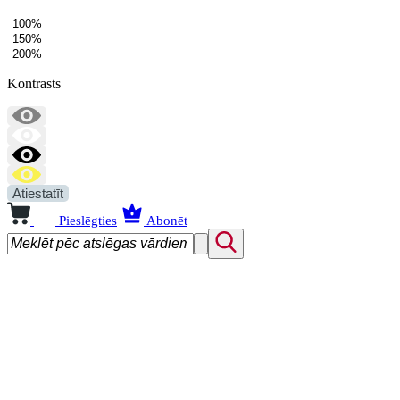
100%
150%
200%
Kontrasts
Atiestatīt
Pieslēgties
Abonēt