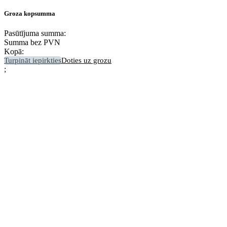
Groza kopsumma
Pasūtījuma summa:
Summa bez PVN
Kopā:
Turpināt iepirkties
Doties uz grozu
;