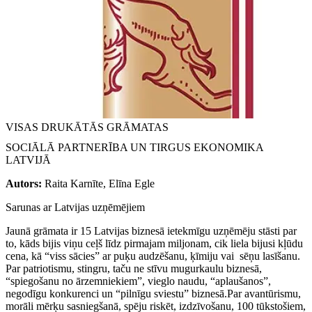
VISAS DRUKĀTĀS GRĀMATAS
SOCIĀLĀ PARTNERĪBA UN TIRGUS EKONOMIKA
LATVIJĀ
Autors:
Raita Karnīte, Elīna Egle
Sarunas ar Latvijas uzņēmējiem
Jaunā grāmata
ir 15 Latvijas biznesā ietekmīgu uzņēmēju stāsti par
to, kāds bijis viņu ceļš līdz pirmajam miljonam, cik liela bijusi kļūdu
cena, kā “viss sācies” ar puķu audzēšanu, ķīmiju vai sēņu lasīšanu.
Par patriotismu, stingru, taču ne stīvu mugurkaulu biznesā,
“spiegošanu no ārzemniekiem”, vieglo naudu, “aplaušanos”,
negodīgu konkurenci un “pilnīgu sviestu” biznesā.Par avantūrismu,
morāli mērķu sasniegšanā, spēju riskēt, izdzīvošanu, 100 tūkstošiem,