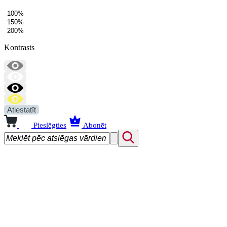
100%
150%
200%
Kontrasts
Atiestatīt
Pieslēgties
Abonēt