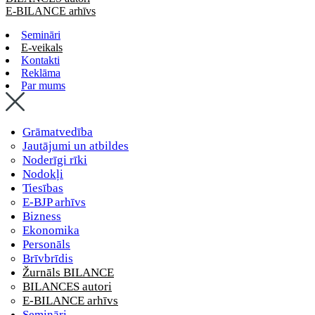
E-BILANCE arhīvs
Semināri
E-veikals
Kontakti
Reklāma
Par mums
Grāmatvedība
Jautājumi un atbildes
Noderīgi rīki
Nodokļi
Tiesības
E-BJP arhīvs
Bizness
Ekonomika
Personāls
Brīvbrīdis
Žurnāls BILANCE
BILANCES autori
E-BILANCE arhīvs
Semināri