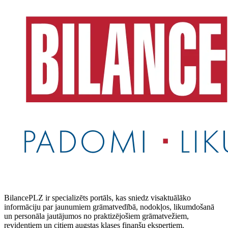
BilancePLZ ir specializēts portāls, kas sniedz visaktuālāko
informāciju par jaunumiem grāmatvedībā, nodokļos, likumdošanā
un personāla jautājumos no praktizējošiem grāmatvežiem,
revidentiem un citiem augstas klases finanšu ekspertiem.