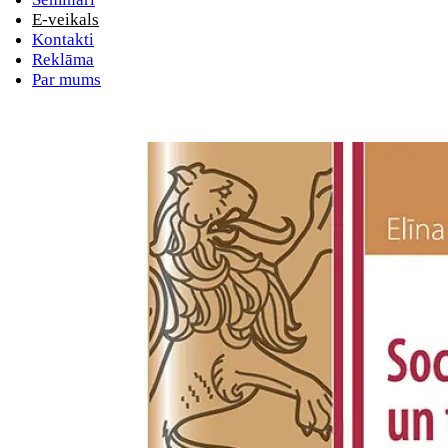
E-veikals
Kontakti
Reklāma
Par mums