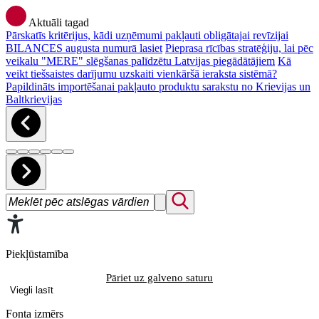
Aktuāli tagad
Pārskatīs kritērijus, kādi uzņēmumi pakļauti obligātajai revīzijai
BILANCES augusta numurā lasiet
Pieprasa rīcības stratēģiju, lai pēc
veikalu "MERE" slēgšanas palīdzētu Latvijas piegādātājiem
Kā
veikt tiešsaistes darījumu uzskaiti vienkāršā ieraksta sistēmā?
Papildināts importēšanai pakļauto produktu sarakstu no Krievijas un
Baltkrievijas
Piekļūstamība
Pāriet uz galveno saturu
Viegli lasīt
Fonta izmērs