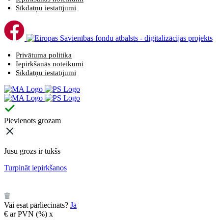
Sīkdatņu iestatījumi
Privātuma politika
Iepirkšanās noteikumi
Sīkdatņu iestatījumi
Pievienots grozam
Jūsu grozs ir tukšs
Turpināt iepirkšanos
️
Vai esat pārliecināts?
Jā
€
ar PVN (
%)
x