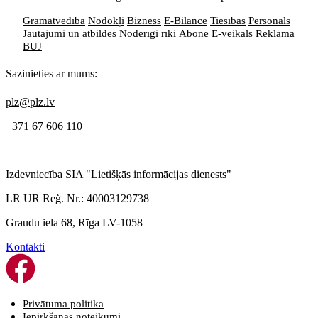
Grāmatvedība
Nodokļi
Bizness
E-Bilance
Tiesības
Personāls
Jautājumi un atbildes
Noderīgi rīki
Abonē
E-veikals
Reklāma
BUJ
Sazinieties ar mums:
plz@plz.lv
+371 67 606 110
Izdevniecība SIA "Lietišķās informācijas dienests"
LR UR Reģ. Nr.: 40003129738
Graudu iela 68, Rīga LV-1058
Kontakti
Privātuma politika
Iepirkšanās noteikumi