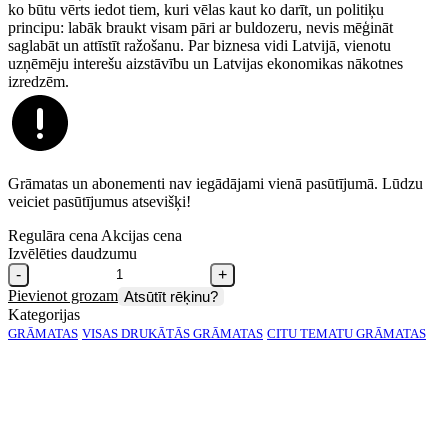
ko būtu vērts iedot tiem, kuri vēlas kaut ko darīt, un politiķu
principu: labāk braukt visam pāri ar buldozeru, nevis mēģināt
saglabāt un attīstīt ražošanu. Par biznesa vidi Latvijā, vienotu
uzņēmēju interešu aizstāvību un Latvijas ekonomikas nākotnes
izredzēm.
Grāmatas un abonementi nav iegādājami vienā pasūtījumā. Lūdzu
veiciet pasūtījumus atsevišķi!
Regulāra cena
Akcijas cena
Izvēlēties daudzumu
-
+
Pievienot grozam
Atsūtīt rēķinu?
Kategorijas
GRĀMATAS
VISAS DRUKĀTĀS GRĀMATAS
CITU TEMATU GRĀMATAS
PAR GRĀMATU