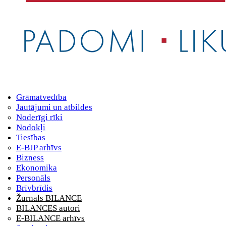
Grāmatvedība
Jautājumi un atbildes
Noderīgi rīki
Nodokļi
Tiesības
E-BJP arhīvs
Bizness
Ekonomika
Personāls
Brīvbrīdis
Žurnāls BILANCE
BILANCES autori
E-BILANCE arhīvs