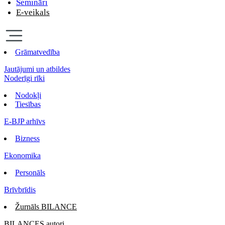
Semināri
E-veikals
Grāmatvedība
Jautājumi un atbildes
Noderīgi rīki
Nodokļi
Tiesības
E-BJP arhīvs
Bizness
Ekonomika
Personāls
Brīvbrīdis
Žurnāls BILANCE
BILANCES autori