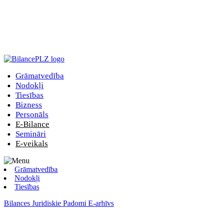
Grāmatvedība
Nodokļi
Tiesības
Bizness
Personāls
E-Bilance
Semināri
E-veikals
Grāmatvedība
Nodokļi
Tiesības
Bilances Juridiskie Padomi E-arhīvs