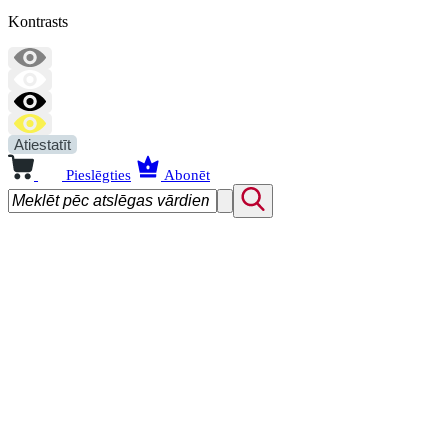
Kontrasts
Atiestatīt
Pieslēgties
Abonēt