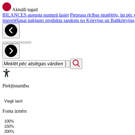
Aktuāli tagad
BILANCES augusta numurā lasiet
Pieprasa rīcības stratēģiju, lai p
importēšanai pakļauto produktu sarakstu no Krievijas un Baltkrievijas
Piekļūstamība
Viegli lasīt
Fonta izmērs
100%
150%
200%