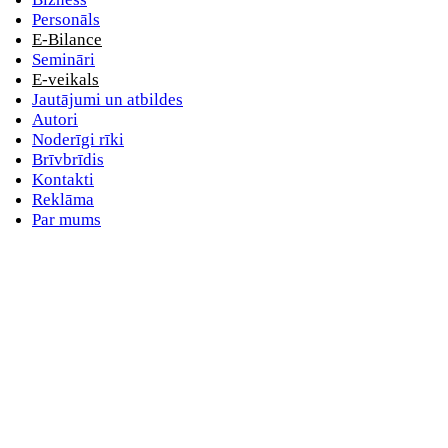
Personāls
E-Bilance
Semināri
E-veikals
Jautājumi un atbildes
Autori
Noderīgi rīki
Brīvbrīdis
Kontakti
Reklāma
Par mums
Evija Mugina
Iepirkumu uzraudzības biroja vadītāja vietniece, Juridiskā departament