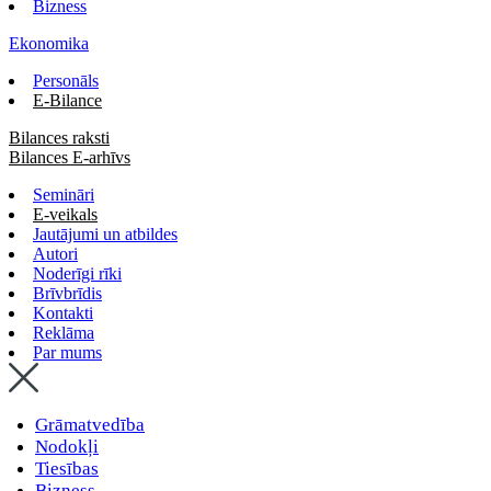
Bizness
Ekonomika
Personāls
E-Bilance
Bilances raksti
Bilances E-arhīvs
Semināri
E-veikals
Jautājumi un atbildes
Autori
Noderīgi rīki
Brīvbrīdis
Kontakti
Reklāma
Par mums
Grāmatvedība
Nodokļi
Tiesības
Bizness