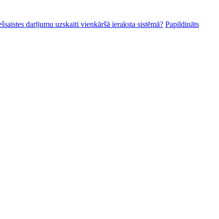
ešsaistes darījumu uzskaiti vienkāršā ieraksta sistēmā?
Papildināts