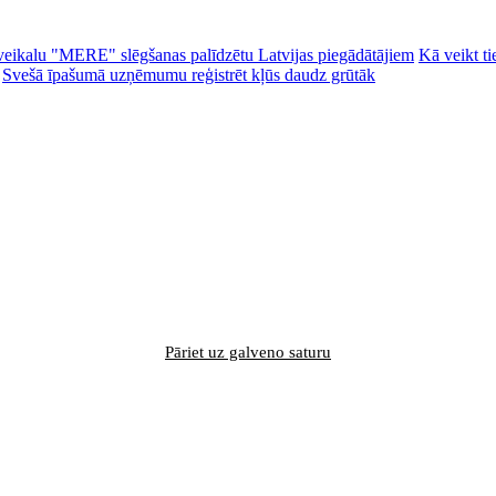
ēc veikalu "MERE" slēgšanas palīdzētu Latvijas piegādātājiem
Kā veikt ti
Svešā īpašumā uzņēmumu reģistrēt kļūs daudz grūtāk
Pāriet uz galveno saturu