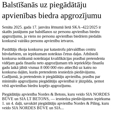
Balstīšanās uz piegādātāju
apvienības biedra apgrozījumu
Senāta 2025. gada 17. janvāra lēmumā lietā SKA–422/2025 ir
skatīts jautājums par balstīšanos uz personu apvienības biedru
apgrozījumu, ja viens no personu apvienības biedriem piedalās
konkursā vairāku personu apvienību ietvaros.
Pasūtītājs rīkoja konkursu par katastrofu pārvaldības centru
būvdarbiem, un iepirkumam noteiktas četras daļas. Atbilstoši
konkursa nolikumā noteiktajai kvalifikācijas prasībai pretendenta
vidējam gada finanšu neto apgrozījumam trīs iepriekšējo finanšu
gadu laikā jābūt vismaz 8 000 000 eiro attiecībā uz katru no
konkursa daļām, kurās pretendents iesniedzis piedāvājumu.
Gadījumā, ja pretendents ir piegādātāju apvienība, prasību par
minimālo apgrozījumu piegādātāju apvienībai ir jāizpilda, ņemot
vērā apvienības biedru kopējo apgrozījumu.
Piegādātāju apvienība Nordes & Betons, kuru veido SIA NORDES
BŪVE un SIA LT BETONS, — iesniedza piedāvājumus iepirkuma
1. un 4. daļā, savukārt piegādātāju apvienība Nordes & Piling, kuru
veido SIA NORDES BŪVE un SIA...