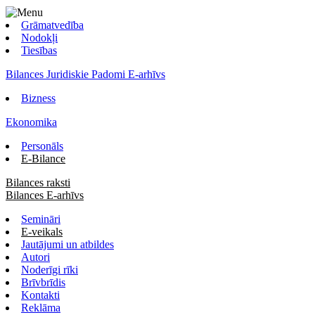
Grāmatvedība
Nodokļi
Tiesības
Bilances Juridiskie Padomi E-arhīvs
Bizness
Ekonomika
Personāls
E-Bilance
Bilances raksti
Bilances E-arhīvs
Semināri
E-veikals
Jautājumi un atbildes
Autori
Noderīgi rīki
Brīvbrīdis
Kontakti
Reklāma