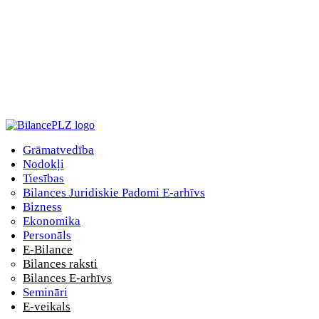
Grāmatvedība
Nodokļi
Tiesības
Bilances Juridiskie Padomi E-arhīvs
Bizness
Ekonomika
Personāls
E-Bilance
Bilances raksti
Bilances E-arhīvs
Semināri
E-veikals