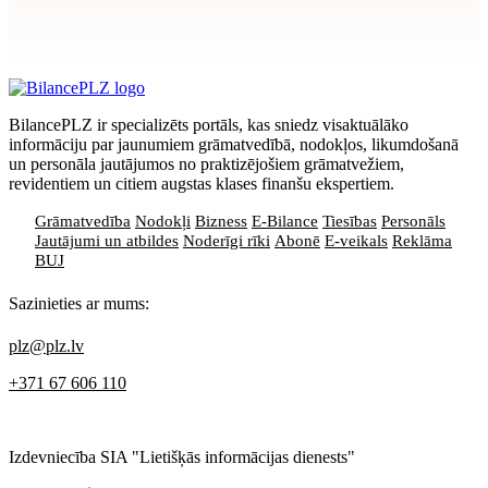
Apstiprināt
>
privātuma politikai
BilancePLZ ir specializēts portāls, kas sniedz visaktuālāko
informāciju par jaunumiem grāmatvedībā, nodokļos, likumdošanā
un personāla jautājumos no praktizējošiem grāmatvežiem,
revidentiem un citiem augstas klases finanšu ekspertiem.
Grāmatvedība
Nodokļi
Bizness
E-Bilance
Tiesības
Personāls
Jautājumi un atbildes
Noderīgi rīki
Abonē
E-veikals
Reklāma
BUJ
Sazinieties ar mums:
plz@plz.lv
+371 67 606 110
Izdevniecība SIA "Lietišķās informācijas dienests"