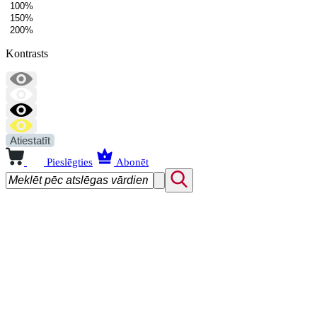
100%
150%
200%
Kontrasts
Atiestatīt
Pieslēgties
Abonēt