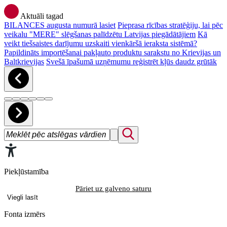
Aktuāli tagad
BILANCES augusta numurā lasiet
Pieprasa rīcības stratēģiju, lai pēc
veikalu "MERE" slēgšanas palīdzētu Latvijas piegādātājiem
Kā
veikt tiešsaistes darījumu uzskaiti vienkāršā ieraksta sistēmā?
Papildināts importēšanai pakļauto produktu sarakstu no Krievijas un
Baltkrievijas
Svešā īpašumā uzņēmumu reģistrēt kļūs daudz grūtāk
Piekļūstamība
Pāriet uz galveno saturu
Viegli lasīt
Fonta izmērs