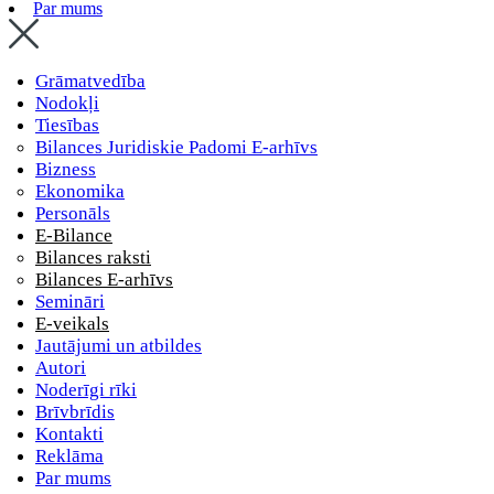
Par mums
Grāmatvedība
Nodokļi
Tiesības
Bilances Juridiskie Padomi E-arhīvs
Bizness
Ekonomika
Personāls
E-Bilance
Bilances raksti
Bilances E-arhīvs
Semināri
E-veikals
Jautājumi un atbildes
Autori
Noderīgi rīki
Brīvbrīdis
Kontakti
Reklāma
Par mums