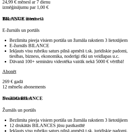
24,99 € mēnesī ar 7 dienu
izmēģinājumu par 1,00 €
Tikai 0,74 € dienā
BILANCE internetā
E-žurnāls un portāls
Bezlimita pieeja visiem portāla un žurnāla rakstiem 3 lietotājiem
E-žurnāls BILANCE
Iekļauts visu rubriku saturs pilnā apmērā t.sk. juridiskie padomi,
tiesības, bizness, ekonomika, noderīgi rīki un veidlapas u.c.
Dāvanā 100+ semināru videotēka vairāk nekā 5000 € vērtībā!
Abonēt
269 € gadā
12 mēnešu abonements
No 28 € mēnesī
Drukātā BILANCE
Žurnāls un portāls
Bezlimita pieeja visiem portāla un žurnāla rakstiem 3 lietotājiem
12 drukātās BILANCES jūsu pastkastītē
Iekļauts visu rubriku saturs pilnā apmērā t.sk. juridiskie padomi,