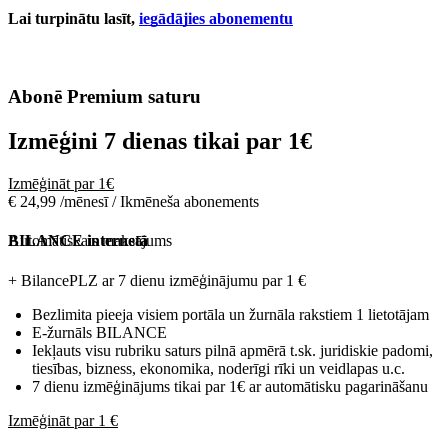
Lai turpinātu lasīt,
iegādājies abonementu
Abonē Premium saturu
Izmēģini 7 dienas tikai par
1€
Izmēģināt par 1€
€ 24,99 /mēnesī / Ikmēneša abonements
Automātiskais maksājums
BILANCE internetā
+ BilancePLZ ar 7 dienu izmēģinājumu par
1 €
Bezlimita pieeja visiem portāla un žurnāla rakstiem 1 lietotājam
E-žurnāls BILANCE
Iekļauts visu rubriku saturs pilnā apmērā t.sk. juridiskie padomi,
tiesības, bizness, ekonomika, noderīgi rīki un veidlapas u.c.
7 dienu izmēģinājums tikai par 1€ ar automātisku pagarināšanu
Izmēģināt par 1 €