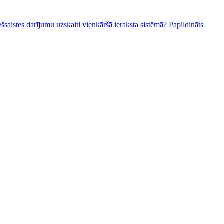
ešsaistes darījumu uzskaiti vienkāršā ieraksta sistēmā?
Papildināts