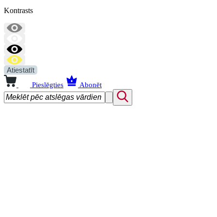
Kontrasts
Atiestatīt
Pieslēgties
Abonēt