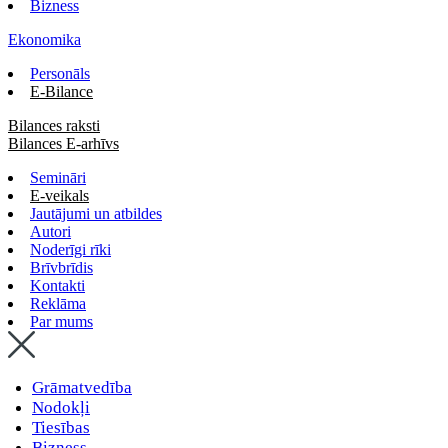
Bizness
Ekonomika
Personāls
E-Bilance
Bilances raksti
Bilances E-arhīvs
Semināri
E-veikals
Jautājumi un atbildes
Autori
Noderīgi rīki
Brīvbrīdis
Kontakti
Reklāma
Par mums
Grāmatvedība
Nodokļi
Tiesības
Bizness