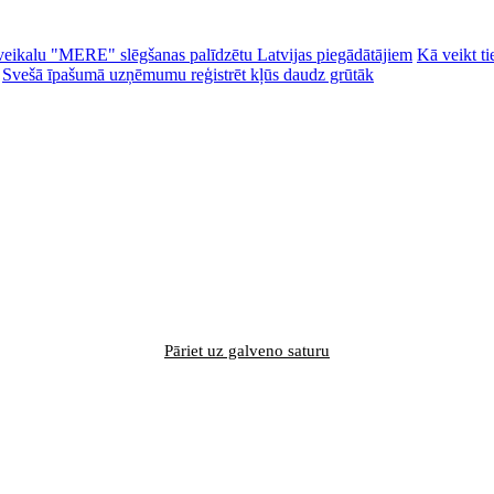
ēc veikalu "MERE" slēgšanas palīdzētu Latvijas piegādātājiem
Kā veikt ti
Svešā īpašumā uzņēmumu reģistrēt kļūs daudz grūtāk
Pāriet uz galveno saturu