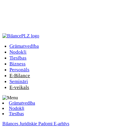
Grāmatvedība
Nodokļi
Tiesības
Bizness
Personāls
E-Bilance
Semināri
E-veikals
Grāmatvedība
Nodokļi
Tiesības
Bilances Juridiskie Padomi E-arhīvs