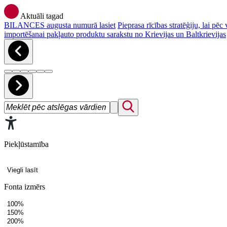
Aktuāli tagad
BILANCES augusta numurā lasiet
Pieprasa rīcības stratēģiju, lai p
importēšanai pakļauto produktu sarakstu no Krievijas un Baltkrievijas
Piekļūstamība
Viegli lasīt
Fonta izmērs
100%
150%
200%