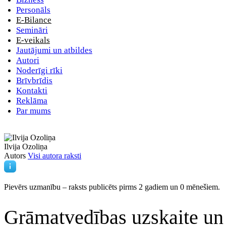
Personāls
E-Bilance
Semināri
E-veikals
Jautājumi un atbildes
Autori
Noderīgi rīki
Brīvbrīdis
Kontakti
Reklāma
Par mums
Ilvija Ozoliņa
Autors
Visi autora raksti
Pievērs uzmanību – raksts publicēts
pirms 2 gadiem un 0 mēnešiem.
Grāmatvedības uzskaite un