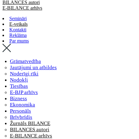
BILANCES autori
E-BILANCE arhīvs
Semināri
E-veikals
Kontakti
Reklāma
Par mums
Grāmatvedība
Jautājumi un atbildes
Noderīgi rīki
Nodokļi
Tiesības
E-BJP arhīvs
Bizness
Ekonomika
Personāls
Brīvbrīdis
Žurnāls BILANCE
BILANCES autori
E-BILANCE arhīvs