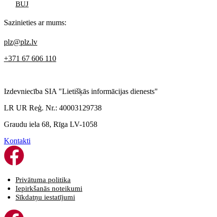
BUJ
Sazinieties ar mums:
plz@plz.lv
+371 67 606 110
Izdevniecība SIA "Lietišķās informācijas dienests"
LR UR Reģ. Nr.: 40003129738
Graudu iela 68, Rīga LV-1058
Kontakti
Privātuma politika
Iepirkšanās noteikumi
Sīkdatņu iestatījumi