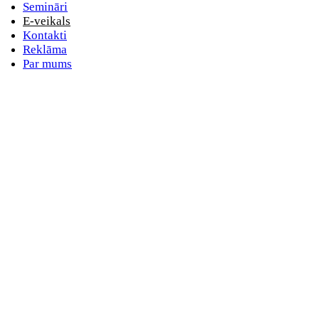
Semināri
E-veikals
Kontakti
Reklāma
Par mums
Ilvija Ozoliņa
Mg. oec., nodokļu konsultante, sertificēta praktizējoša grāmatvede