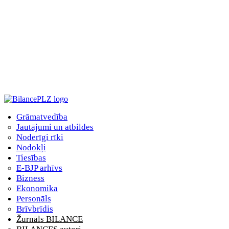
Grāmatvedība
Jautājumi un atbildes
Noderīgi rīki
Nodokļi
Tiesības
E-BJP arhīvs
Bizness
Ekonomika
Personāls
Brīvbrīdis
Žurnāls BILANCE