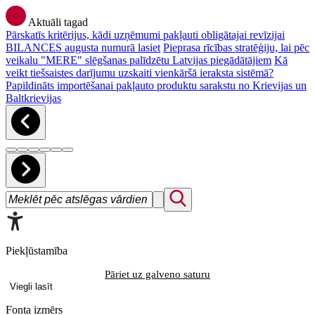
Aktuāli tagad
Pārskatīs kritērijus, kādi uzņēmumi pakļauti obligātajai revīzijai
BILANCES augusta numurā lasiet
Pieprasa rīcības stratēģiju, lai pēc
veikalu "MERE" slēgšanas palīdzētu Latvijas piegādātājiem
Kā
veikt tiešsaistes darījumu uzskaiti vienkāršā ieraksta sistēmā?
Papildināts importēšanai pakļauto produktu sarakstu no Krievijas un
Baltkrievijas
Piekļūstamība
Pāriet uz galveno saturu
Viegli lasīt
Fonta izmērs