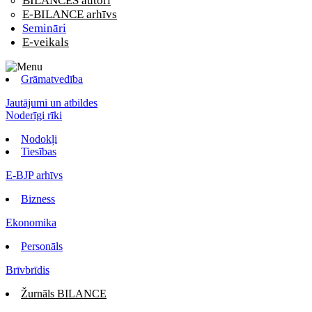
BILANCES autori
E-BILANCE arhīvs
Semināri
E-veikals
Grāmatvedība
Jautājumi un atbildes
Noderīgi rīki
Nodokļi
Tiesības
E-BJP arhīvs
Bizness
Ekonomika
Personāls
Brīvbrīdis
Žurnāls BILANCE