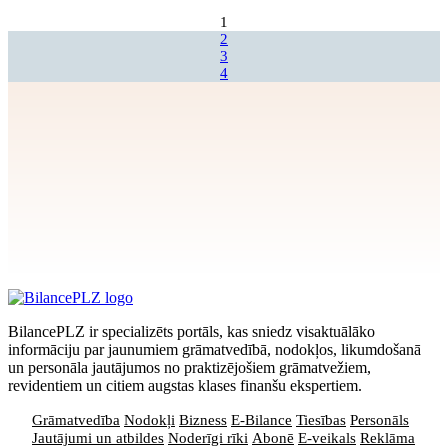
1
2
3
4
Apstiprināt
>
privātuma politikai
BilancePLZ ir specializēts portāls, kas sniedz visaktuālāko
informāciju par jaunumiem grāmatvedībā, nodokļos, likumdošanā
un personāla jautājumos no praktizējošiem grāmatvežiem,
revidentiem un citiem augstas klases finanšu ekspertiem.
Grāmatvedība
Nodokļi
Bizness
E-Bilance
Tiesības
Personāls
Jautājumi un atbildes
Noderīgi rīki
Abonē
E-veikals
Reklāma