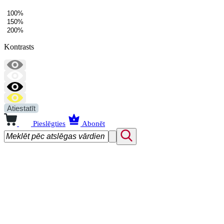
100%
150%
200%
Kontrasts
Atiestatīt
Pieslēgties
Abonēt