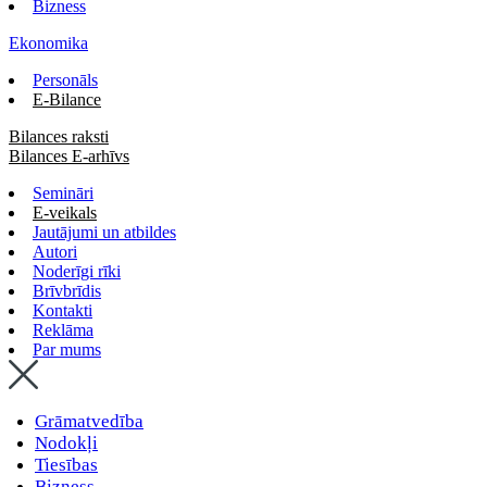
Bizness
Ekonomika
Personāls
E-Bilance
Bilances raksti
Bilances E-arhīvs
Semināri
E-veikals
Jautājumi un atbildes
Autori
Noderīgi rīki
Brīvbrīdis
Kontakti
Reklāma
Par mums
Grāmatvedība
Nodokļi
Tiesības
Bizness