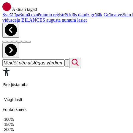
Aktuāli tagad
Svešā īpašumā uzņēmumu reģistrēt kļūs daudz grūtāk
Grāmatvežiem ir
vidusceļu
BILANCES augusta numurā lasiet
Piekļūstamība
Viegli lasīt
Fonta izmērs
100%
150%
200%