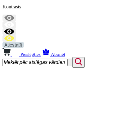
Kontrasts
Atiestatīt
Pieslēgties
Abonēt