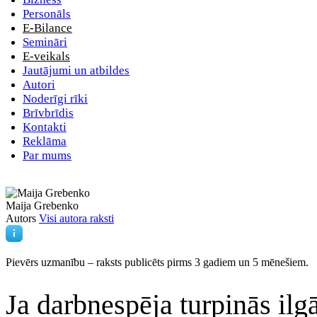
Personāls
E-Bilance
Semināri
E-veikals
Jautājumi un atbildes
Autori
Noderīgi rīki
Brīvbrīdis
Kontakti
Reklāma
Par mums
Maija Grebenko
Autors
Visi autora raksti
Pievērs uzmanību – raksts publicēts
pirms 3 gadiem un 5 mēnešiem.
Ja darbnespēja turpinās il