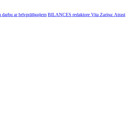
 darbu ar brīvprātīgajiem
BILANCES redaktore Vita Zariņa: Atrast