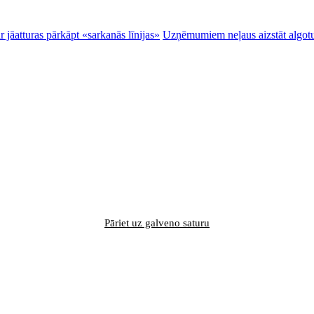
 jāatturas pārkāpt «sarkanās līnijas»
Uzņēmumiem neļaus aizstāt algotu
Pāriet uz galveno saturu