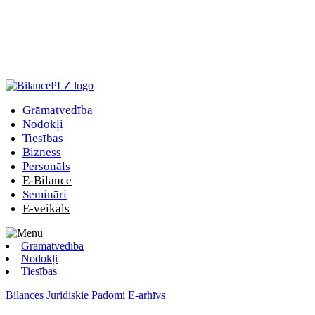
Grāmatvedība
Nodokļi
Tiesības
Bizness
Personāls
E-Bilance
Semināri
E-veikals
Grāmatvedība
Nodokļi
Tiesības
Bilances Juridiskie Padomi E-arhīvs