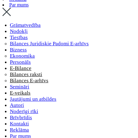
Par mums
Grāmatvedība
Nodokļi
Tiesības
Bilances Juridiskie Padomi E-arhīvs
Bizness
Ekonomika
Personāls
E-Bilance
Bilances raksti
Bilances E-arhīvs
Semināri
E-veikals
Jautājumi un atbildes
Autori
Noderīgi rīki
Brīvbrīdis
Kontakti
Reklāma
Par mums