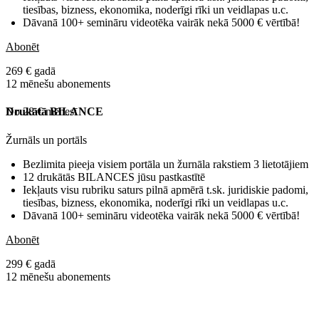
tiesības, bizness, ekonomika, noderīgi rīki un veidlapas u.c.
Dāvanā 100+ semināru videotēka vairāk nekā 5000 € vērtībā!
Abonēt
269 € gadā
12 mēnešu abonements
No 28 € mēnesī
Drukātā BILANCE
Žurnāls un portāls
Bezlimita pieeja visiem portāla un žurnāla rakstiem 3 lietotājiem
12 drukātās BILANCES jūsu pastkastītē
Iekļauts visu rubriku saturs pilnā apmērā t.sk. juridiskie padomi,
tiesības, bizness, ekonomika, noderīgi rīki un veidlapas u.c.
Dāvanā 100+ semināru videotēka vairāk nekā 5000 € vērtībā!
Abonēt
299 € gadā
12 mēnešu abonements