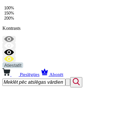
100%
150%
200%
Kontrasts
Atiestatīt
Pieslēgties
Abonēt