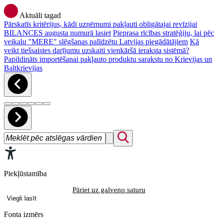
Aktuāli tagad
Pārskatīs kritērijus, kādi uzņēmumi pakļauti obligātajai revīzijai
BILANCES augusta numurā lasiet
Pieprasa rīcības stratēģiju, lai pēc
veikalu "MERE" slēgšanas palīdzētu Latvijas piegādātājiem
Kā
veikt tiešsaistes darījumu uzskaiti vienkāršā ieraksta sistēmā?
Papildināts importēšanai pakļauto produktu sarakstu no Krievijas un
Baltkrievijas
Piekļūstamība
Pāriet uz galveno saturu
Viegli lasīt
Fonta izmērs