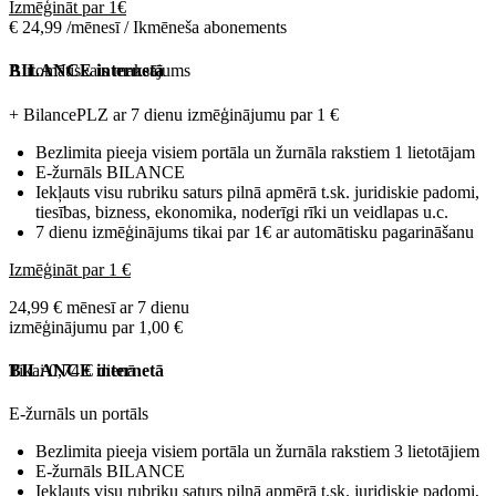
Izmēģināt par 1€
€ 24,99 /mēnesī / Ikmēneša abonements
Automātiskais maksājums
BILANCE internetā
+ BilancePLZ ar 7 dienu izmēģinājumu par
1 €
Bezlimita pieeja visiem portāla un žurnāla rakstiem 1 lietotājam
E-žurnāls BILANCE
Iekļauts visu rubriku saturs pilnā apmērā t.sk. juridiskie padomi,
tiesības, bizness, ekonomika, noderīgi rīki un veidlapas u.c.
7 dienu izmēģinājums tikai par 1€ ar automātisku pagarināšanu
Izmēģināt par 1 €
24,99 € mēnesī ar 7 dienu
izmēģinājumu par 1,00 €
Tikai 0,74 € dienā
BILANCE internetā
E-žurnāls un portāls
Bezlimita pieeja visiem portāla un žurnāla rakstiem 3 lietotājiem
E-žurnāls BILANCE
Iekļauts visu rubriku saturs pilnā apmērā t.sk. juridiskie padomi,