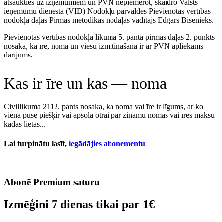
atsaukties uz izņēmumiem un PVN nepiemērot, skaidro Valsts
ieņēmumu dienesta (VID) Nodokļu pārvaldes Pievienotās vērtības
nodokļa daļas Pirmās metodikas nodaļas vadītājs Edgars Bisenieks.
Pievienotās vērtības nodokļa likuma 5. panta pirmās daļas 2. punkts
nosaka, ka īre, noma un viesu izmitināšana ir ar PVN apliekams
darījums.
Kas ir īre un kas — noma
Civillikuma 2112. pants nosaka, ka noma vai īre ir līgums, ar ko
viena puse piešķir vai apsola otrai par zināmu nomas vai īres maksu
kādas lietas...
Lai turpinātu lasīt,
iegādājies abonementu
Abonē Premium saturu
Izmēģini 7 dienas tikai par
1€