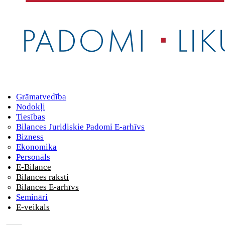
Grāmatvedība
Nodokļi
Tiesības
Bilances Juridiskie Padomi E-arhīvs
Bizness
Ekonomika
Personāls
E-Bilance
Bilances raksti
Bilances E-arhīvs
Semināri
E-veikals