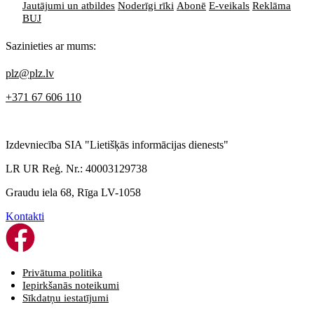
Jautājumi un atbildes
Noderīgi rīki
Abonē
E-veikals
Reklāma
BUJ
Sazinieties ar mums:
plz@plz.lv
+371 67 606 110
Izdevniecība SIA "Lietišķās informācijas dienests"
LR UR Reģ. Nr.: 40003129738
Graudu iela 68, Rīga LV-1058
Kontakti
Privātuma politika
Iepirkšanās noteikumi
Sīkdatņu iestatījumi