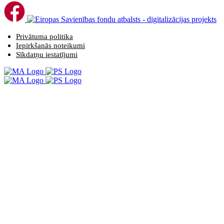
Privātuma politika
Iepirkšanās noteikumi
Sīkdatņu iestatījumi