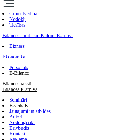
Grāmatvedība
Nodokļi
Tiesības
Bilances Juridiskie Padomi E-arhīvs
Bizness
Ekonomika
Personāls
E-Bilance
Bilances raksti
Bilances E-arhīvs
Semināri
E-veikals
Jautājumi un atbildes
Autori
Noderīgi rīki
Brīvbrīdis
Kontakti
Reklāma