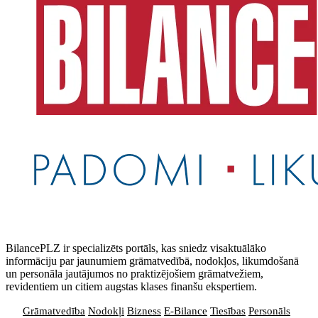
BilancePLZ ir specializēts portāls, kas sniedz visaktuālāko
informāciju par jaunumiem grāmatvedībā, nodokļos, likumdošanā
un personāla jautājumos no praktizējošiem grāmatvežiem,
revidentiem un citiem augstas klases finanšu ekspertiem.
Grāmatvedība
Nodokļi
Bizness
E-Bilance
Tiesības
Personāls