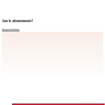
Jau ir abonements?
Autorizēties
Apstiprināt
>
privātuma politikai