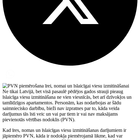
Ne tikai Latvijā, bet visā pasaulē pēdējos gados strauji pieaug
īslaicīga viesu izmitināšana ne vien viesnīcās, bet arī dzīvokļos un
tamlīdzīgos apartamentos. Personām, kas nodarbojas ar šādu
saimniecisko darbību, bieži nav izpratnes par to, kāda veida
darījumus tās īsti veic un vai par tiem ir vai nav maksājams
pievienotās vērtības nodoklis (PVN).
Kad īres, nomas un īslaicīgas viesu izmitināšanas darījumiem ir
jāpiemēro PVN, kāda ir nodokļa piemērojamā likme, kad var