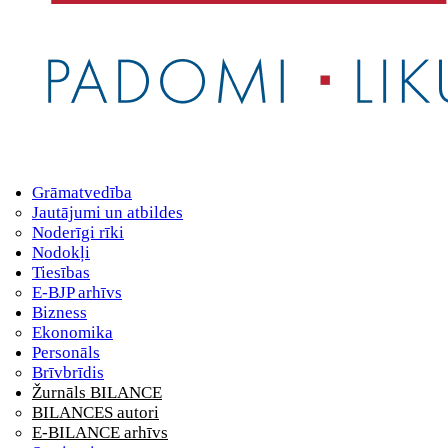
Grāmatvedība
Jautājumi un atbildes
Noderīgi rīki
Nodokļi
Tiesības
E-BJP arhīvs
Bizness
Ekonomika
Personāls
Brīvbrīdis
Žurnāls BILANCE
BILANCES autori
E-BILANCE arhīvs