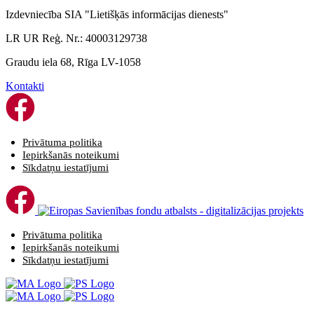
Izdevniecība SIA "Lietišķās informācijas dienests"
LR UR Reģ. Nr.: 40003129738
Graudu iela 68, Rīga LV-1058
Kontakti
Privātuma politika
Iepirkšanās noteikumi
Sīkdatņu iestatījumi
Privātuma politika
Iepirkšanās noteikumi
Sīkdatņu iestatījumi