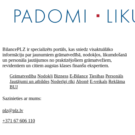
BilancePLZ ir specializēts portāls, kas sniedz visaktuālāko
informāciju par jaunumiem grāmatvedībā, nodokļos, likumdošanā
un personāla jautājumos no praktizējošiem grāmatvežiem,
revidentiem un citiem augstas klases finanšu ekspertiem.
Grāmatvedība
Nodokļi
Bizness
E-Bilance
Tiesības
Personāls
Jautājumi un atbildes
Noderīgi rīki
Abonē
E-veikals
Reklāma
BUJ
Sazinieties ar mums:
plz@plz.lv
+371 67 606 110