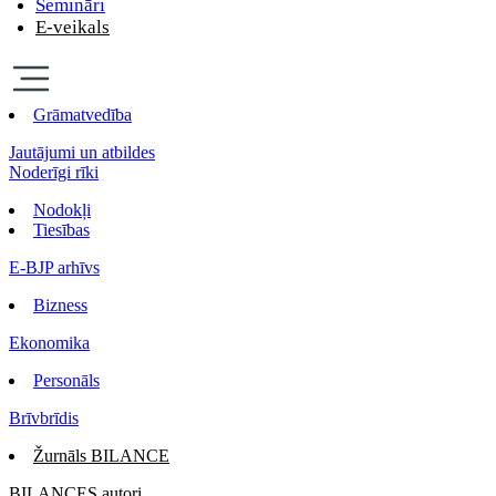
Semināri
E-veikals
Grāmatvedība
Jautājumi un atbildes
Noderīgi rīki
Nodokļi
Tiesības
E-BJP arhīvs
Bizness
Ekonomika
Personāls
Brīvbrīdis
Žurnāls BILANCE
BILANCES autori