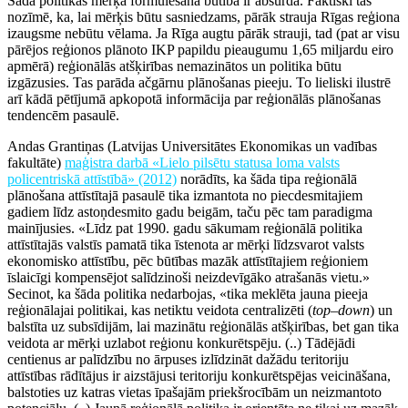
Šāda politikas mērķa formulēšana būtībā ir absurda. Faktiski tas
nozīmē, ka, lai mērķis būtu sasniedzams, pārāk strauja Rīgas reģiona
izaugsme nebūtu vēlama. Ja Rīga augtu pārāk strauji, tad (pat ar visu
pārējos reģionos plānoto IKP papildu pieaugumu 1,65 miljardu eiro
apmērā) reģionālās atšķirības nemazinātos un politika būtu
izgāzusies. Tas parāda ačgārnu plānošanas pieeju. To lieliski ilustrē
arī kādā pētījumā apkopotā informācija par reģionālās plānošanas
tendencēm pasaulē.
Andas Grantiņas (Latvijas Universitātes Ekonomikas un vadības
fakultāte)
maģistra darbā «Lielo pilsētu statusa loma valsts
policentriskā attīstībā» (2012)
norādīts, ka šāda tipa reģionālā
plānošana attīstītajā pasaulē tika izmantota no piecdesmitajiem
gadiem līdz astoņdesmito gadu beigām, taču pēc tam paradigma
mainījusies. «Līdz pat 1990. gadu sākumam reģionālā politika
attīstītajās valstīs pamatā tika īstenota ar mērķi līdzsvarot valsts
ekonomisko attīstību, pēc būtības mazāk attīstītajiem reģioniem
īslaicīgi kompensējot salīdzinoši neizdevīgāko atrašanās vietu.»
Secinot, ka šāda politika nedarbojas, «tika meklēta jauna pieeja
reģionālajai politikai, kas netiktu veidota centralizēti (
top–down
) un
balstīta uz subsīdijām, lai mazinātu reģionālās atšķirības, bet gan tika
veidota ar mērķi uzlabot reģionu konkurētspēju. (..) Tādējādi
centienus ar palīdzību no ārpuses izlīdzināt dažādu teritoriju
attīstības rādītājus ir aizstājusi teritoriju konkurētspējas veicināšana,
balstoties uz katras vietas īpašajām priekšrocībām un neizmantoto