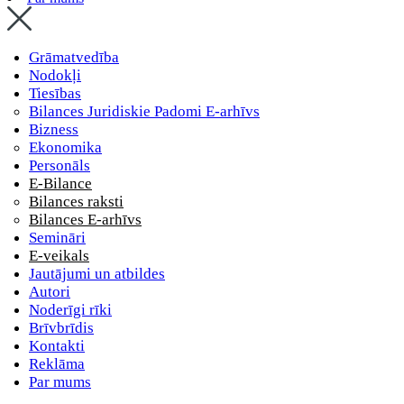
Grāmatvedība
Nodokļi
Tiesības
Bilances Juridiskie Padomi E-arhīvs
Bizness
Ekonomika
Personāls
E-Bilance
Bilances raksti
Bilances E-arhīvs
Semināri
E-veikals
Jautājumi un atbildes
Autori
Noderīgi rīki
Brīvbrīdis
Kontakti
Reklāma
Par mums