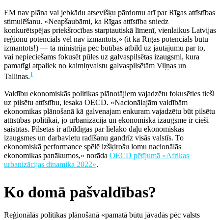
EM nav plāna vai jebkādu atsevišķu pārdomu arī par Rīgas attīstības
stimulēšanu. «Neapšaubāmi, ka Rīgas attīstība sniedz
konkurētspējas priekšrocības starptautiskā līmenī, vienlaikus Latvijas
reģionu potenciāls vēl nav izmantots,» (it kā Rīgas potenciāls būtu
izmantots!) — tā ministrija pēc būtības atbild uz jautājumu par to,
vai nepieciešams fokusēt pūles uz galvaspilsētas izaugsmi, kura
pamatīgi atpaliek no kaimiņvalstu galvaspilsētām Viļņas un
1
Tallinas.
Valdību ekonomiskās politikas plānotājiem vajadzētu fokusēties tieši
uz pilsētu attīstību, iesaka OECD. «Nacionālajām valdībām
ekonomikas plānošanā kā galvenajam enkuram vajadzētu būt pilsētu
attīstības politikai, jo urbanizācija un ekonomiskā izaugsme ir cieši
saistītas. Pilsētas ir atbildīgas par lielāko daļu ekonomiskās
izaugsmes un darbavietu radīšanu gandrīz visās valstīs. To
ekonomiskā performance spēlē izšķirošu lomu nacionālās
ekonomikas panākumos,» norāda
OECD pētījumā «Āfrikas
urbanizācijas dinamika 2022»
.
Ko domā pašvaldības?
Reģionālās politikas plānošanā «pamatā būtu jāvadās pēc valsts