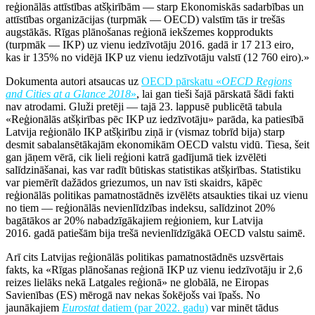
reģionālās attīstības atšķirībām — starp Ekonomiskās sadarbības un
attīstības organizācijas (turpmāk — OECD) valstīm tās ir trešās
augstākās. Rīgas plānošanas reģionā iekšzemes kopprodukts
(turpmāk — IKP) uz vienu iedzīvotāju 2016. gadā ir 17 213 eiro,
kas ir 135% no vidējā IKP uz vienu iedzīvotāju valstī (12 760 eiro).»
Dokumenta autori atsaucas uz
OECD pārskatu «
OECD Regions
and Cities at a Glance 2018
»
, lai gan tieši šajā pārskatā šādi fakti
nav atrodami. Gluži pretēji — tajā 23. lappusē publicētā tabula
«Reģionālās atšķirības pēc IKP uz iedzīvotāju» parāda, ka patiesībā
Latvija reģionālo IKP atšķirību ziņā ir (vismaz tobrīd bija) starp
desmit sabalansētākajām ekonomikām OECD valstu vidū. Tiesa, šeit
gan jāņem vērā, cik lieli reģioni katrā gadījumā tiek izvēlēti
salīdzināšanai, kas var radīt būtiskas statistikas atšķirības. Statistiku
var piemērīt dažādos griezumos, un nav īsti skaidrs, kāpēc
reģionālās politikas pamatnostādnēs izvēlēts atsaukties tikai uz vienu
no tiem — reģionālās nevienlīdzības indeksu, salīdzinot 20%
bagātākos ar 20% nabadzīgākajiem reģioniem, kur Latvija
2016. gadā patiešām bija trešā nevienlīdzīgākā OECD valstu saimē.
Arī cits Latvijas reģionālās politikas pamatnostādnēs uzsvērtais
fakts, ka «Rīgas plānošanas reģionā IKP uz vienu iedzīvotāju ir 2,6
reizes lielāks nekā Latgales reģionā» ne globālā, ne Eiropas
Savienības (ES) mērogā nav nekas šokējošs vai īpašs. No
jaunākajiem
Eurostat
datiem (par 2022. gadu)
var minēt tādus