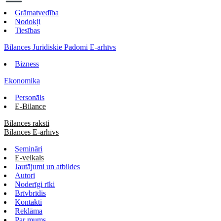
Grāmatvedība
Nodokļi
Tiesības
Bilances Juridiskie Padomi E-arhīvs
Bizness
Ekonomika
Personāls
E-Bilance
Bilances raksti
Bilances E-arhīvs
Semināri
E-veikals
Jautājumi un atbildes
Autori
Noderīgi rīki
Brīvbrīdis
Kontakti
Reklāma
Par mums