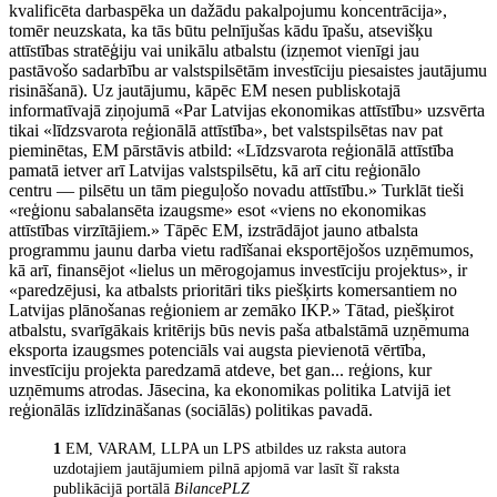
kvalificēta darbaspēka un dažādu pakalpojumu koncentrācija»,
tomēr neuzskata, ka tās būtu pelnījušas kādu īpašu, atsevišķu
attīstības stratēģiju vai unikālu atbalstu (izņemot vienīgi jau
pastāvošo sadarbību ar valstspilsētām investīciju piesaistes jautājumu
risināšanā). Uz jautājumu, kāpēc EM nesen publiskotajā
informatīvajā ziņojumā «Par Latvijas ekonomikas attīstību» uzsvērta
tikai «līdzsvarota reģionālā attīstība», bet valstspilsētas nav pat
pieminētas, EM pārstāvis atbild: «Līdzsvarota reģionālā attīstība
pamatā ietver arī Latvijas valstspilsētu, kā arī citu reģionālo
centru — pilsētu un tām pieguļošo novadu attīstību.» Turklāt tieši
«reģionu sabalansēta izaugsme» esot «viens no ekonomikas
attīstības virzītājiem.» Tāpēc EM, izstrādājot jauno atbalsta
programmu jaunu darba vietu radīšanai eksportējošos uzņēmumos,
kā arī, finansējot «lielus un mērogojamus investīciju projektus», ir
«paredzējusi, ka atbalsts prioritāri tiks piešķirts komersantiem no
Latvijas plānošanas reģioniem ar zemāko IKP.» Tātad, piešķirot
atbalstu, svarīgākais kritērijs būs nevis paša atbalstāmā uzņēmuma
eksporta izaugsmes potenciāls vai augsta pievienotā vērtība,
investīciju projekta paredzamā atdeve, bet gan... reģions, kur
uzņēmums atrodas. Jāsecina, ka ekonomikas politika Latvijā iet
reģionālās izlīdzināšanas (sociālās) politikas pavadā.
1
EM, VARAM, LLPA un LPS atbildes uz raksta autora
uzdotajiem jautājumiem pilnā apjomā var lasīt šī raksta
publikācijā portālā
BilancePLZ