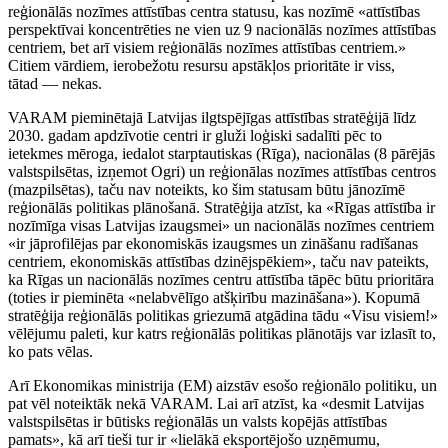
reģionālās nozīmes attīstības centra statusu, kas nozīmē «attīstības
perspektīvai koncentrēties ne vien uz 9 nacionālās nozīmes attīstības
centriem, bet arī visiem reģionālās nozīmes attīstības centriem.»
Citiem vārdiem, ierobežotu resursu apstākļos prioritāte ir viss,
tātad — nekas.
VARAM pieminētajā Latvijas ilgtspējīgas attīstības stratēģijā līdz
2030. gadam apdzīvotie centri ir gluži loģiski sadalīti pēc to
ietekmes mēroga, iedalot starptautiskas (Rīga), nacionālas (8 pārējās
valstspilsētas, izņemot Ogri) un reģionālas nozīmes attīstības centros
(mazpilsētas), taču nav noteikts, ko šim statusam būtu jānozīmē
reģionālās politikas plānošanā. Stratēģija atzīst, ka «Rīgas attīstība ir
nozīmīga visas Latvijas izaugsmei» un nacionālās nozīmes centriem
«ir jāprofilējas par ekonomiskās izaugsmes un zināšanu radīšanas
centriem, ekonomiskās attīstības dzinējspēkiem», taču nav pateikts,
ka Rīgas un nacionālās nozīmes centru attīstība tāpēc būtu prioritāra
(toties ir pieminēta «nelabvēlīgo atšķirību mazināšana»). Kopumā
stratēģija reģionālās politikas griezumā atgādina tādu «Visu visiem!»
vēlējumu paleti, kur katrs reģionālās politikas plānotājs var izlasīt to,
ko pats vēlas.
Arī Ekonomikas ministrija (EM) aizstāv esošo reģionālo politiku, un
pat vēl noteiktāk nekā VARAM. Lai arī atzīst, ka «desmit Latvijas
valstspilsētas ir būtisks reģionālās un valsts kopējās attīstības
pamats», kā arī tieši tur ir «lielākā eksportējošo uzņēmumu,