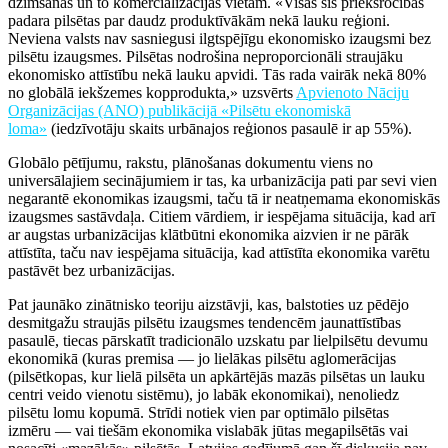
dzimšanas un to komercializācijas vietām. «Visas šīs priekšrocības
padara pilsētas par daudz produktīvākām nekā lauku reģioni.
Neviena valsts nav sasniegusi ilgtspējīgu ekonomisko izaugsmi bez
pilsētu izaugsmes. Pilsētas nodrošina neproporcionāli straujāku
ekonomisko attīstību nekā lauku apvidi. Tās rada vairāk nekā 80%
no globālā iekšzemes kopprodukta,» uzsvērts
Apvienoto Nāciju
Organizācijas (ANO) publikācijā «Pilsētu ekonomiskā
loma»
(iedzīvotāju skaits urbānajos reģionos pasaulē ir ap 55%).
Globālo pētījumu, rakstu, plānošanas dokumentu viens no
universālajiem secinājumiem ir tas, ka urbanizācija pati par sevi vien
negarantē ekonomikas izaugsmi, taču tā ir neatņemama ekonomiskās
izaugsmes sastāvdaļa. Citiem vārdiem, ir iespējama situācija, kad arī
ar augstas urbanizācijas klātbūtni ekonomika aizvien ir ne pārāk
attīstīta, taču nav iespējama situācija, kad attīstīta ekonomika varētu
pastāvēt bez urbanizācijas.
Pat jaunāko zinātnisko teoriju aizstāvji, kas, balstoties uz pēdējo
desmitgažu straujās pilsētu izaugsmes tendencēm jaunattīstības
pasaulē, tiecas pārskatīt tradicionālo uzskatu par lielpilsētu devumu
ekonomikā (kuras premisa — jo lielākas pilsētu aglomerācijas
(pilsētkopas, kur lielā pilsēta un apkārtējās mazās pilsētas un lauku
centri veido vienotu sistēmu), jo labāk ekonomikai), nenoliedz
pilsētu lomu kopumā. Strīdi notiek vien par optimālo pilsētas
izmēru — vai tiešām ekonomika vislabāk jūtas megapilsētās vai