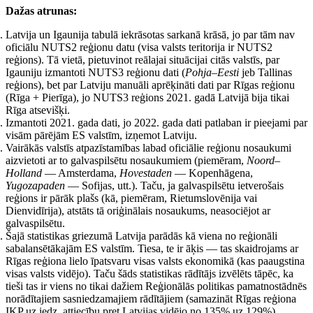
Dažas atrunas:
Latvija un Igaunija tabulā iekrāsotas sarkanā krāsā, jo par tām nav
oficiālu NUTS2 reģionu datu (visa valsts teritorija ir NUTS2
reģions). Tā vietā, pietuvinot reālajai situācijai citās valstīs, par
Igauniju izmantoti NUTS3 reģionu dati (
Pohja–Eesti
jeb Tallinas
reģions), bet par Latviju manuāli aprēķināti dati par Rīgas reģionu
(Rīga + Pierīga), jo NUTS3 reģions 2021. gadā Latvijā bija tikai
Rīga atsevišķi.
Izmantoti 2021. gada dati, jo 2022. gada dati patlaban ir pieejami par
visām pārējām ES valstīm, izņemot Latviju.
Vairākās valstīs atpazīstamības labad oficiālie reģionu nosaukumi
aizvietoti ar to galvaspilsētu nosaukumiem (piemēram,
Noord–
Holland
— Amsterdama,
Hovestaden
— Kopenhāgena,
Yugozapaden
— Sofijas, utt.). Taču, ja galvaspilsētu ietverošais
reģions ir pārāk plašs (kā, piemēram, Rietumslovēnija vai
Dienvidīrija), atstāts tā oriģinālais nosaukums, neasociējot ar
galvaspilsētu.
Šajā statistikas griezumā Latvija parādās kā viena no reģionāli
sabalansētākajām ES valstīm. Tiesa, te ir āķis — tas skaidrojams ar
Rīgas reģiona lielo īpatsvaru visas valsts ekonomikā (kas paaugstina
visas valsts vidējo). Taču šāds statistikas rādītājs izvēlēts tāpēc, ka
tieši tas ir viens no tikai dažiem Reģionālās politikas pamatnostādnēs
norādītajiem sasniedzamajiem rādītājiem (samazināt Rīgas reģiona
IKP uz iedz. attiecību pret Latvijas vidējo no 135% uz 129%).