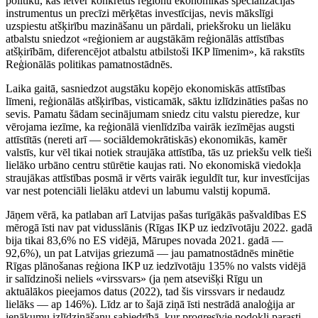
politiku, kas ietver konkrētus reģionu ekonomikas specializācijas
instrumentus un precīzi mērķētas investīcijas, nevis mākslīgi
uzspiestu atšķirību mazināšanu un pārdali, priekšroku un lielāku
atbalstu sniedzot «reģioniem ar augstākām reģionālās attīstības
atšķirībām, diferencējot atbalstu atbilstoši IKP līmenim», kā rakstīts
Reģionālās politikas pamatnostādnēs.
Laika gaitā, sasniedzot augstāku kopējo ekonomiskās attīstības
līmeni, reģionālās atšķirības, visticamāk, sāktu izlīdzināties pašas no
sevis. Pamatu šādam secinājumam sniedz citu valstu pieredze, kur
vērojama iezīme, ka reģionālā vienlīdzība vairāk iezīmējas augsti
attīstītās (nereti arī — sociāldemokrātiskās) ekonomikās, kamēr
valstīs, kur vēl tikai notiek straujāka attīstība, tās uz priekšu velk tieši
lielāko urbāno centru stūrētie kaujas rati. No ekonomiskā viedokļa
straujākas attīstības posmā ir vērts vairāk ieguldīt tur, kur investīcijas
var nest potenciāli lielāku atdevi un labumu valstij kopumā.
Jāņem vērā, ka patlaban arī Latvijas pašas turīgākās pašvaldības ES
mērogā īsti nav pat vidusslānis (Rīgas IKP uz iedzīvotāju 2022. gadā
bija tikai 83,6% no ES vidējā, Mārupes novada 2021. gadā —
92,6%), un pat Latvijas griezumā — jau pamatnostādnēs minētie
Rīgas plānošanas reģiona IKP uz iedzīvotāju 135% no valsts vidējā
ir salīdzinoši neliels «virssvars» (ja ņem atsevišķi Rīgu un
aktuālākos pieejamos datus (2022), tad šis virssvars ir nedaudz
lielāks — ap 146%). Līdz ar to šajā ziņā īsti nestrādā analoģija ar
ienākumu izlīdzināšanu sabiedrībā, kur progresīvie nodokļi parasti