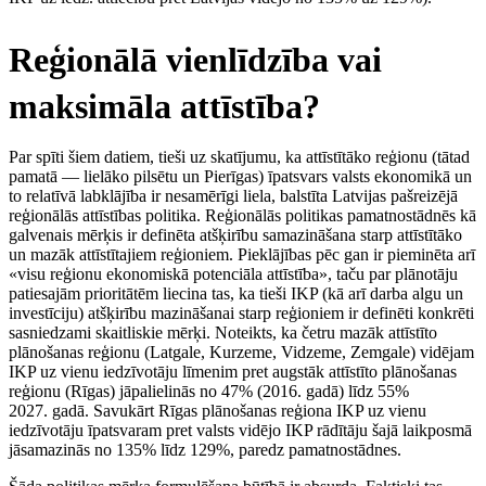
Reģionālā vienlīdzība vai
maksimāla attīstība?
Par spīti šiem datiem, tieši uz skatījumu, ka attīstītāko reģionu (tātad
pamatā — lielāko pilsētu un Pierīgas) īpatsvars valsts ekonomikā un
to relatīvā labklājība ir nesamērīgi liela, balstīta Latvijas pašreizējā
reģionālās attīstības politika. Reģionālās politikas pamatnostādnēs kā
galvenais mērķis ir definēta atšķirību samazināšana starp attīstītāko
un mazāk attīstītajiem reģioniem. Pieklājības pēc gan ir pieminēta arī
«visu reģionu ekonomiskā potenciāla attīstība», taču par plānotāju
patiesajām prioritātēm liecina tas, ka tieši IKP (kā arī darba algu un
investīciju) atšķirību mazināšanai starp reģioniem ir definēti konkrēti
sasniedzami skaitliskie mērķi. Noteikts, ka četru mazāk attīstīto
plānošanas reģionu (Latgale, Kurzeme, Vidzeme, Zemgale) vidējam
IKP uz vienu iedzīvotāju līmenim pret augstāk attīstīto plānošanas
reģionu (Rīgas) jāpalielinās no 47% (2016. gadā) līdz 55%
2027. gadā. Savukārt Rīgas plānošanas reģiona IKP uz vienu
iedzīvotāju īpatsvaram pret valsts vidējo IKP rādītāju šajā laikposmā
jāsamazinās no 135% līdz 129%, paredz pamatnostādnes.