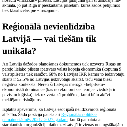
nosacīti «mazākās» pilsētās. Latvijas gadījumā gan šī diskusija nav
aktuāla, jo pat Rīga ir pieskaitāma pilsētām, kuras šādos pētījumos
tiek klasificētas pie «mazajām».
Reģionālā nevienlīdzība
Latvijā — vai tiešām tik
unikāla?
Arī Latvijā dažādos plānošanas dokumentos tiek uzsvērts Rīgas un
pārējo lielāko pilsētu īpatsvars valsts kopējā ekonomikā (kopumā 9
valstspilsētās tiek saražoti 68% no Latvijas IKP, kamēr to iedzīvotāju
skaits ir 52,5% no Latvijas iedzīvotāju skaita), taču visai bieži —
negatīvā kontekstā. Nereti šī Latvijas mēroga «lielpilsētu»
ekonomiskā dominance (kas no ekonomikas teorijas viedokļa ir
pavisam loģiska) tiek uztverta kā problēma, kurai būtu aktīvi
meklējams risinājums.
Izplatīts apsvērums, ka Latvijā esot īpaši nelīdzsvarota reģionālā
attīstība. Šāda pozīcija pausta arī
Reģionālās politikas
pamatnostādnēs 2021.–2027. gadam
, kur tā pamatota ar
starptautisku organizāciju datiem. «Latvijā ir vienas no augstākajām