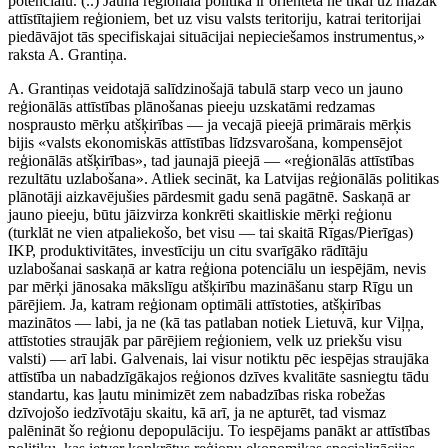
potenciālu. (..) Jaunā reģionālā politika ir orientēta ne tikai uz mazāk
attīstītajiem reģioniem, bet uz visu valsts teritoriju, katrai teritorijai
piedāvājot tās specifiskajai situācijai nepieciešamos instrumentus,»
raksta A. Grantiņa.
A. Grantiņas veidotajā salīdzinošajā tabulā starp veco un jauno
reģionālās attīstības plānošanas pieeju uzskatāmi redzamas
nosprausto mērķu atšķirības — ja vecajā pieejā primārais mērķis
bijis «valsts ekonomiskās attīstības līdzsvarošana, kompensējot
reģionālās atšķirības», tad jaunajā pieejā — «reģionālās attīstības
rezultātu uzlabošana». Atliek secināt, ka Latvijas reģionālās politikas
plānotāji aizkavējušies pārdesmit gadu senā pagātnē. Saskaņā ar
jauno pieeju, būtu jāizvirza konkrēti skaitliskie mērķi reģionu
(turklāt ne vien atpaliekošo, bet visu — tai skaitā Rīgas/Pierīgas)
IKP, produktivitātes, investīciju un citu svarīgāko rādītāju
uzlabošanai saskaņā ar katra reģiona potenciālu un iespējām, nevis
par mērķi jānosaka mākslīgu atšķirību mazināšanu starp Rīgu un
pārējiem. Ja, katram reģionam optimāli attīstoties, atšķirības
mazinātos — labi, ja ne (kā tas patlaban notiek Lietuvā, kur Viļņa,
attīstoties straujāk par pārējiem reģioniem, velk uz priekšu visu
valsti) — arī labi. Galvenais, lai visur notiktu pēc iespējas straujāka
attīstība un nabadzīgākajos reģionos dzīves kvalitāte sasniegtu tādu
standartu, kas ļautu minimizēt zem nabadzības riska robežas
dzīvojošo iedzīvotāju skaitu, kā arī, ja ne apturēt, tad vismaz
palēnināt šo reģionu depopulāciju. To iespējams panākt ar attīstības