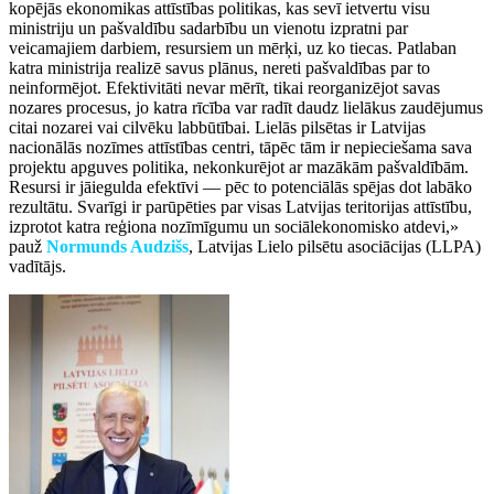
kopējās ekonomikas attīstības politikas, kas sevī ietvertu visu
ministriju un pašvaldību sadarbību un vienotu izpratni par
veicamajiem darbiem, resursiem un mērķi, uz ko tiecas. Patlaban
katra ministrija realizē savus plānus, nereti pašvaldības par to
neinformējot. Efektivitāti nevar mērīt, tikai reorganizējot savas
nozares procesus, jo katra rīcība var radīt daudz lielākus zaudējumus
citai nozarei vai cilvēku labbūtībai. Lielās pilsētas ir Latvijas
nacionālās nozīmes attīstības centri, tāpēc tām ir nepieciešama sava
projektu apguves politika, nekonkurējot ar mazākām pašvaldībām.
Resursi ir jāiegulda efektīvi — pēc to potenciālās spējas dot labāko
rezultātu. Svarīgi ir parūpēties par visas Latvijas teritorijas attīstību,
izprotot katra reģiona nozīmīgumu un sociālekonomisko atdevi,»
pauž
Normunds Audzišs
, Latvijas Lielo pilsētu asociācijas (LLPA)
vadītājs.