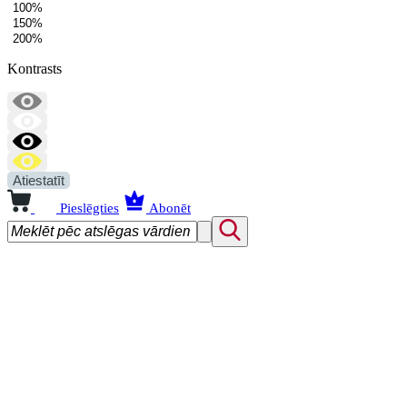
100%
150%
200%
Kontrasts
Atiestatīt
Pieslēgties
Abonēt