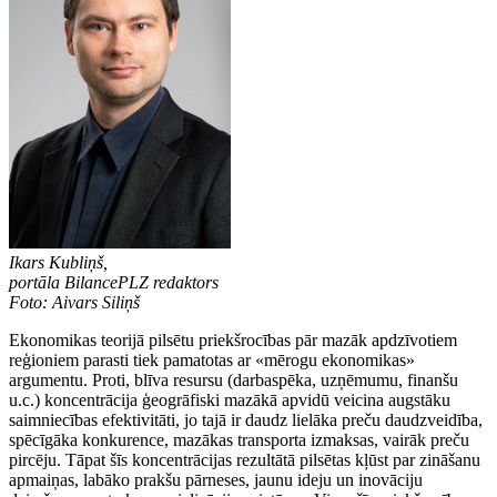
Ikars Kubliņš,
portāla BilancePLZ redaktors
Foto: Aivars Siliņš
Ekonomikas teorijā pilsētu priekšrocības pār mazāk apdzīvotiem
reģioniem parasti tiek pamatotas ar «mērogu ekonomikas»
argumentu. Proti, blīva resursu (darbaspēka, uzņēmumu, finanšu
u.c.) koncentrācija ģeogrāfiski mazākā apvidū veicina augstāku
saimniecības efektivitāti, jo tajā ir daudz lielāka preču daudzveidība,
spēcīgāka konkurence, mazākas transporta izmaksas, vairāk preču
pircēju. Tāpat šīs koncentrācijas rezultātā pilsētas kļūst par zināšanu
apmaiņas, labāko prakšu pārneses, jaunu ideju un inovāciju