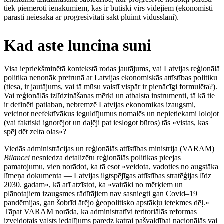
tiek piemēroti ienākumiem, kas ir būtiski virs vidējiem (ekonomisti
parasti neiesaka ar progresivitāti sākt pluinīt vidusslāni).
Kad aste luncina suni
Visa iepriekšminētā kontekstā rodas jautājums, vai Latvijas reģionālā
politika nenonāk pretrunā ar Latvijas ekonomiskās attīstības politiku
(tiesa, ir jautājums, vai tā mūsu valstī vispār ir pienācīgi formulēta?).
Vai reģionālās izlīdzināšanas mērķi un atbalsta instrumenti, tā kā tie
ir definēti patlaban, nebremzē Latvijas ekonomikas izaugsmi,
veicinot neefektīvākus ieguldījumus nomalēs un nepietiekami lolojot
(vai faktiski ignorējot un daļēji pat ieslogot būros) tās «vistas, kas
spēj dēt zelta olas»?
Viedās administrācijas un reģionālās attīstības ministrija (VARAM)
Bilancei
nesniedza detalizētu reģionālās politikas pieejas
pamatojumu, vien norādot, ka tā esot «veidota, vadoties no augstāka
līmeņa dokumenta — Latvijas ilgtspējīgas attīstības stratēģijas līdz
2030. gadam», kā arī atzīstot, ka «vairāki no mērķiem un
plānotajiem izaugsmes rādītājiem nav sasniegti gan Covid–19
pandēmijas, gan šobrīd ārējo ģeopolitisko apstākļu ietekmes dēļ.»
Tāpat VARAM norāda, ka administratīvi teritoriālās reformas
izveidotais valsts iedalījums paredz katrai pašvaldībai nacionālās vai