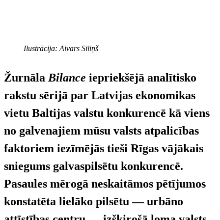
Ilustrācija: Aivars Siliņš
Žurnāla
Bilance
iepriekšējā analītisko
rakstu sērijā par Latvijas ekonomikas
vietu Baltijas valstu konkurencē kā viens
no galvenajiem mūsu valsts atpalicības
faktoriem iezīmējās tieši Rīgas vājākais
sniegums galvaspilsētu konkurencē.
Pasaules mērogā neskaitāmos pētījumos
konstatēta lielāko pilsētu — urbāno
attīstības centru — izšķirošā loma valsts,