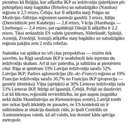
piemērus kā Beļģija, kur atšķirība IKP uz iedzīvotāju (pārrēķinot pēc
pirktspējas) starp bagātāko (Briseles) un nabadzīgāko (Namīras)
reģionu ir 2,5 reizes, Čehiju, kur šī atšķirība starp Prāgas un
Morāvijas–Silēzijas reģioniem sasniedz gandrīz 3 reizes, Itāliju
(Dienvidtirole pret Kalabriju) — 2,8 reizes, Vāciju (Hamburga —
Līneburga) — 2,4 reizes, pat egalitārajā Dānijā šī atšķirība ir 2,2
reizes. Tikai nedaudzās ES valstīs (piemēram, Nīderlandē, Spānijā,
Austrijā, Zviedrijā, Somijā) atšķirība starp bagātāko un nabadzīgāko
reģionu pakļūst zem 2 reižu robežas.
Statistiku var aplūkot no vēl citas perspektīvas — reizēm tiek
uzsvērts, ka Rīgā saražotais IKP ir neatbilstoši liels iepretim tās
iedzīvotāju skaitam. Arī tā nav patiesība, ja salīdzina ar piemēriem
citur. Rīga ar apmēram 33% Latvijas iedzīvotāju saražo 52%
Latvijas IKP; Parīzes aglomerācijas (
Ile–de–France
) reģions ar 19%
Francijas iedzīvotāju saražo 30,7% no Francijas IKP (proporcija —
gandrīz identiska); Viļņa (apriņķis) ar 30% Lietuvas iedzīvotāju rada
53% Lietuvas IKP, līdzīgi arī Igaunijā, Čehijā, Polijā un daudzviet.
Lai kā lūkotos, reģionālā nevienlīdzība, lai gan augsta (augstāka
nekā dažās Skandināvijas un Rietumeiropas zemēs), Latvijā tomēr
nav nekas īpaši ārkārtējs ne pasaules, ne ES kontekstā un ir
salīdzināma ar situāciju daudzās citās, jo īpaši Centrālās un
Austrumeiropas valstīs, kā arī valstīs, kur dominē kāda spēcīga
metropole.