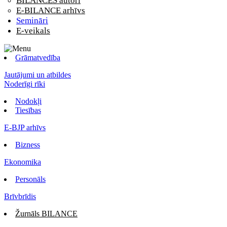
BILANCES autori
E-BILANCE arhīvs
Semināri
E-veikals
Grāmatvedība
Jautājumi un atbildes
Noderīgi rīki
Nodokļi
Tiesības
E-BJP arhīvs
Bizness
Ekonomika
Personāls
Brīvbrīdis
Žurnāls BILANCE