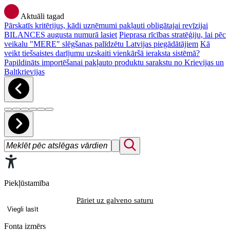
Aktuāli tagad
Pārskatīs kritērijus, kādi uzņēmumi pakļauti obligātajai revīzijai
BILANCES augusta numurā lasiet
Pieprasa rīcības stratēģiju, lai pēc
veikalu "MERE" slēgšanas palīdzētu Latvijas piegādātājiem
Kā
veikt tiešsaistes darījumu uzskaiti vienkāršā ieraksta sistēmā?
Papildināts importēšanai pakļauto produktu sarakstu no Krievijas un
Baltkrievijas
Piekļūstamība
Pāriet uz galveno saturu
Viegli lasīt
Fonta izmērs