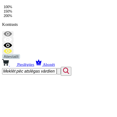
100%
150%
200%
Kontrasts
Atiestatīt
Pieslēgties
Abonēt