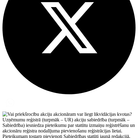
Uzņēmumu reģistrā (turpmāk – UR) akciju sabiedrība (turpmāk –
Sabiedrība) iesniedza pieteikumu par statūtu izmaiņu reģistrēšanu un
akcionāru reģistra nodalījuma pievienošanu reģistrācijas lietai.
Pieteikumam tostarp pievienoti Sabiedrības statūti jaunā redakcijā,