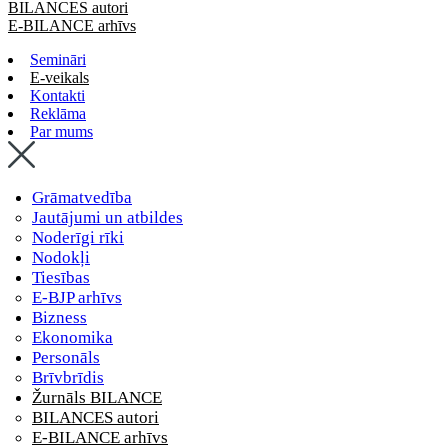
BILANCES autori
E-BILANCE arhīvs
Semināri
E-veikals
Kontakti
Reklāma
Par mums
Grāmatvedība
Jautājumi un atbildes
Noderīgi rīki
Nodokļi
Tiesības
E-BJP arhīvs
Bizness
Ekonomika
Personāls
Brīvbrīdis
Žurnāls BILANCE
BILANCES autori
E-BILANCE arhīvs