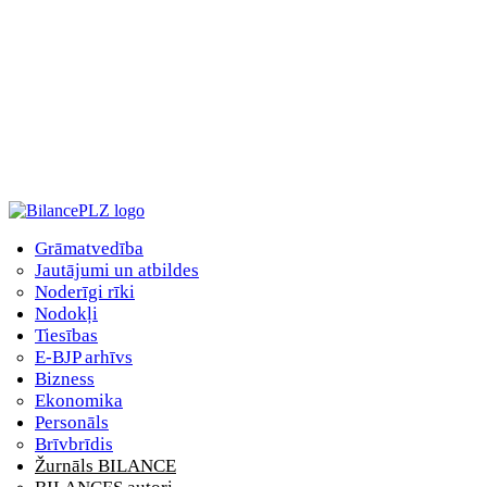
Grāmatvedība
Jautājumi un atbildes
Noderīgi rīki
Nodokļi
Tiesības
E-BJP arhīvs
Bizness
Ekonomika
Personāls
Brīvbrīdis
Žurnāls BILANCE