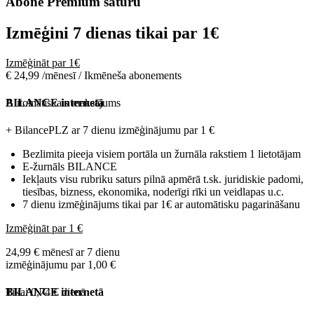
Abonē Premium saturu
Izmēģini 7 dienas tikai par
1€
Izmēģināt par 1€
€ 24,99 /mēnesī / Ikmēneša abonements
Automātiskais maksājums
BILANCE internetā
+ BilancePLZ ar 7 dienu izmēģinājumu par
1 €
Bezlimita pieeja visiem portāla un žurnāla rakstiem 1 lietotājam
E-žurnāls BILANCE
Iekļauts visu rubriku saturs pilnā apmērā t.sk. juridiskie padomi,
tiesības, bizness, ekonomika, noderīgi rīki un veidlapas u.c.
7 dienu izmēģinājums tikai par 1€ ar automātisku pagarināšanu
Izmēģināt par 1 €
24,99 € mēnesī ar 7 dienu
izmēģinājumu par 1,00 €
Tikai 0,74 € dienā
BILANCE internetā