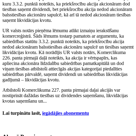
kuru 3.3.2. punktā noteikts, ka priekšrocību akcija akcionāram dod
tiesības saņemt dividendi, bet priekšrocību akcija nedod akcionāram
balsstiesības akcionāru sapulcē, kā arī tā nedod akcionāram tiesības
saņemt likvidācijas kvotu.
UR valsts notārs pieņēma lēmumu atlikt izmaiņu ierakstīšanu
komercreģistrā. Šāds lēmums tostarp pamatots ar argumentu, ka
sabiedrības statūtu 3.3.2. punktā noteikts, ka priekšrocību akcija
nedod akcionāram balsstiesības akcionāru sapulcē un tiesības saņemt
likvidācijas kvotu. Kā norādījis UR valsts notārs, Komerclikuma
226. panta pirmajā daļā noteikts, ka akcija ir vērtspapīrs, kas
apliecina akcionāra līdzdalību sabiedrības pamatkapitālā un dod
viņam tiesības atbilstoši attiecīgās akcijas kategorijai piedalīties
sabiedrības pārvaldē, saņemt dividendi un sabiedrības likvidācijas
gadījumā – likvidācijas kvotu.
Atbilstoši Komerclikuma 227. panta pirmajai daļai akcijās var
nostiprināt dažādas tiesības uz dividendes saņemšanu, likvidācijas
kvotas saņemšanu un...
Lai turpinātu lasīt,
iegādājies abonementu