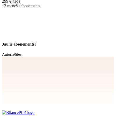
299 € gadā
12 mēnešu abonements
Jau ir abonements?
Autorizēties
Apstiprināt
>
privātuma politikai