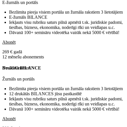
E-žurnāls un portāls
Bezlimita pieeja visiem portāla un žurnāla rakstiem 3 lietotājiem
E-žurnāls BILANCE
Iekļauts visu rubriku saturs pilnā apmērā t.sk. juridiskie padomi,
tiesības, bizness, ekonomika, noderīgi rīki un veidlapas u.c.
Dāvanā 100+ semināru videotēka vairāk nekā 5000 € vērtībā!
Abonēt
269 € gadā
12 mēnešu abonements
No 28 € mēnesī
Drukātā BILANCE
Žurnāls un portāls
Bezlimita pieeja visiem portāla un žurnāla rakstiem 3 lietotājiem
12 drukātās BILANCES jūsu pastkastītē
Iekļauts visu rubriku saturs pilnā apmērā t.sk. juridiskie padomi,
tiesības, bizness, ekonomika, noderīgi rīki un veidlapas u.c.
Dāvanā 100+ semināru videotēka vairāk nekā 5000 € vērtībā!
Abonēt