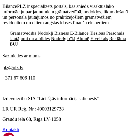
BilancePLZ ir specializēts portāls, kas sniedz visaktuālāko
informāciju par jaunumiem grāmatvedībā, nodokļos, likumdošanā
un personāla jautājumos no praktizējošiem grāmatvežiem,
revidentiem un citiem augstas klases finanšu ekspertiem.
Grāmatvedība
Nodokļi
Bizness
E-Bilance
Tiesības
Personāls
Jautājumi un atbildes
Noderīgi rīki
Abonē
E-veikals
Reklāma
BUJ
Sazinieties ar mums:
plz@plz.lv
+371 67 606 110
Izdevniecība SIA "Lietišķās informācijas dienests"
LR UR Reģ. Nr.: 40003129738
Graudu iela 68, Rīga LV-1058
Kontakti