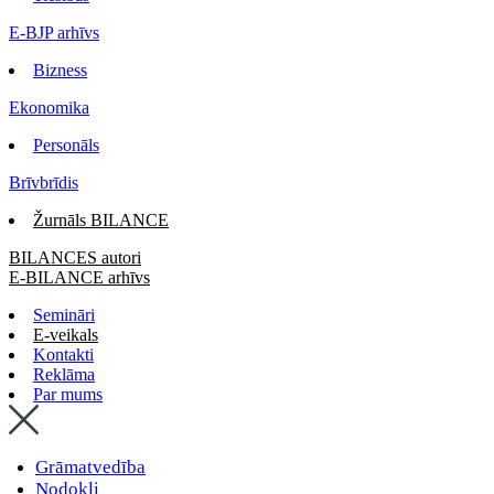
E-BJP arhīvs
Bizness
Ekonomika
Personāls
Brīvbrīdis
Žurnāls BILANCE
BILANCES autori
E-BILANCE arhīvs
Semināri
E-veikals
Kontakti
Reklāma
Par mums
Grāmatvedība
Nodokļi