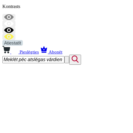
Kontrasts
Atiestatīt
Pieslēgties
Abonēt