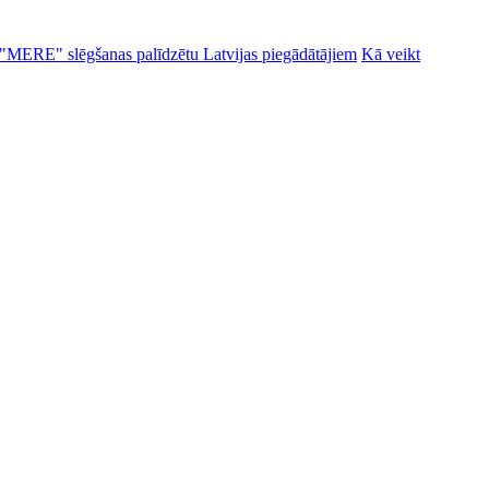
alu "MERE" slēgšanas palīdzētu Latvijas piegādātājiem
Kā veikt