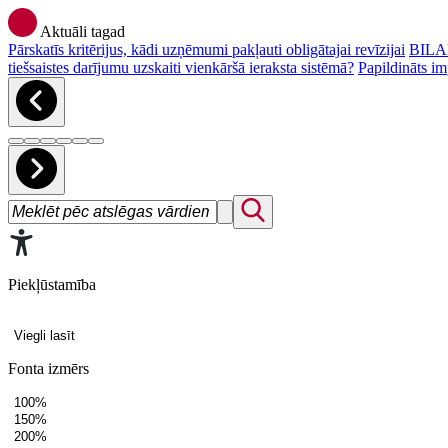
Aktuāli tagad
Pārskatīs kritērijus, kādi uzņēmumi pakļauti obligātajai revīzijai
BILAN
tiešsaistes darījumu uzskaiti vienkāršā ieraksta sistēmā?
Papildināts im
Piekļūstamība
Viegli lasīt
Fonta izmērs
100%
150%
200%