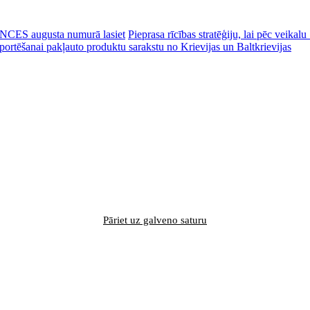
CES augusta numurā lasiet
Pieprasa rīcības stratēģiju, lai pēc veik
portēšanai pakļauto produktu sarakstu no Krievijas un Baltkrievijas
Pāriet uz galveno saturu