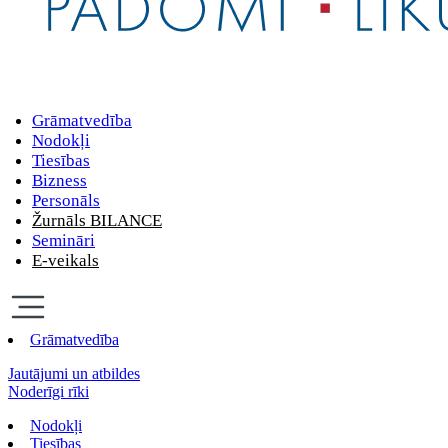
Grāmatvedība
Nodokļi
Tiesības
Bizness
Personāls
Žurnāls BILANCE
Semināri
E-veikals
Grāmatvedība
Jautājumi un atbildes
Noderīgi rīki
Nodokļi
Tiesības