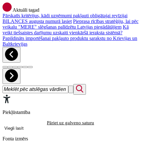
Aktuāli tagad
Pārskatīs kritērijus, kādi uzņēmumi pakļauti obligātajai revīzijai
BILANCES augusta numurā lasiet
Pieprasa rīcības stratēģiju, lai pēc
veikalu "MERE" slēgšanas palīdzētu Latvijas piegādātājiem
Kā
veikt tiešsaistes darījumu uzskaiti vienkāršā ieraksta sistēmā?
Papildināts importēšanai pakļauto produktu sarakstu no Krievijas un
Baltkrievijas
Piekļūstamība
Pāriet uz galveno saturu
Viegli lasīt
Fonta izmērs