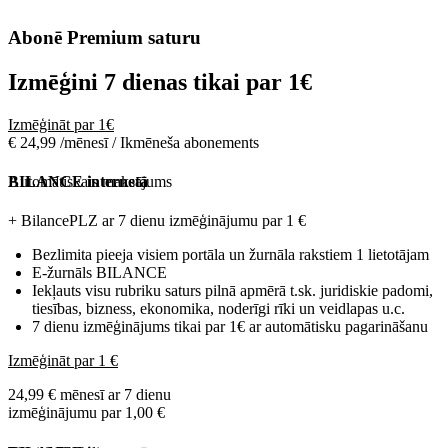
Abonē Premium saturu
Izmēģini 7 dienas tikai par
1€
Izmēģināt par 1€
€ 24,99 /mēnesī / Ikmēneša abonements
Automātiskais maksājums
BILANCE internetā
+ BilancePLZ ar 7 dienu izmēģinājumu par
1 €
Bezlimita pieeja visiem portāla un žurnāla rakstiem 1 lietotājam
E-žurnāls BILANCE
Iekļauts visu rubriku saturs pilnā apmērā t.sk. juridiskie padomi,
tiesības, bizness, ekonomika, noderīgi rīki un veidlapas u.c.
7 dienu izmēģinājums tikai par 1€ ar automātisku pagarināšanu
Izmēģināt par 1 €
24,99 € mēnesī ar 7 dienu
izmēģinājumu par 1,00 €