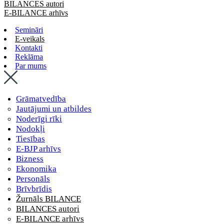
BILANCES autori
E-BILANCE arhīvs
Semināri
E-veikals
Kontakti
Reklāma
Par mums
Grāmatvedība
Jautājumi un atbildes
Noderīgi rīki
Nodokļi
Tiesības
E-BJP arhīvs
Bizness
Ekonomika
Personāls
Brīvbrīdis
Žurnāls BILANCE
BILANCES autori
E-BILANCE arhīvs