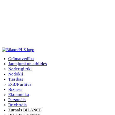
Grāmatvedība
Jautājumi un atbildes
Noderīgi rīki
Nodokļi
Tiesības
E-BJP arhīvs
Bizness
Ekonomika
Personāls
Brīvbrīdis
Žurnāls BILANCE