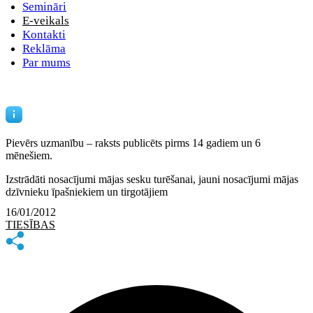
Semināri
E-veikals
Kontakti
Reklāma
Par mums
Pievērs uzmanību – raksts publicēts
pirms 14 gadiem un 6
mēnešiem.
Izstrādāti nosacījumi mājas sesku turēšanai, jauni nosacījumi mājas
dzīvnieku īpašniekiem un tirgotājiem
16/01/2012
TIESĪBAS