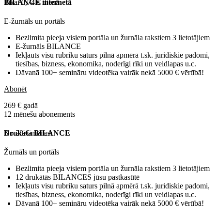
Tikai 0,74 € dienā
BILANCE internetā
E-žurnāls un portāls
Bezlimita pieeja visiem portāla un žurnāla rakstiem 3 lietotājiem
E-žurnāls BILANCE
Iekļauts visu rubriku saturs pilnā apmērā t.sk. juridiskie padomi,
tiesības, bizness, ekonomika, noderīgi rīki un veidlapas u.c.
Dāvanā 100+ semināru videotēka vairāk nekā 5000 € vērtībā!
Abonēt
269 € gadā
12 mēnešu abonements
No 28 € mēnesī
Drukātā BILANCE
Žurnāls un portāls
Bezlimita pieeja visiem portāla un žurnāla rakstiem 3 lietotājiem
12 drukātās BILANCES jūsu pastkastītē
Iekļauts visu rubriku saturs pilnā apmērā t.sk. juridiskie padomi,
tiesības, bizness, ekonomika, noderīgi rīki un veidlapas u.c.
Dāvanā 100+ semināru videotēka vairāk nekā 5000 € vērtībā!