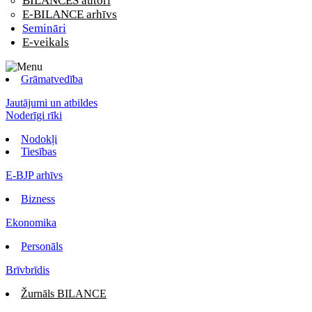
BILANCES autori
E-BILANCE arhīvs
Semināri
E-veikals
Grāmatvedība
Jautājumi un atbildes
Noderīgi rīki
Nodokļi
Tiesības
E-BJP arhīvs
Bizness
Ekonomika
Personāls
Brīvbrīdis
Žurnāls BILANCE