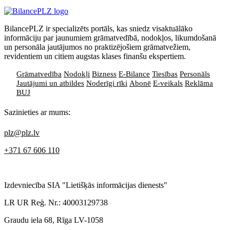
BilancePLZ ir specializēts portāls, kas sniedz visaktuālāko
informāciju par jaunumiem grāmatvedībā, nodokļos, likumdošanā
un personāla jautājumos no praktizējošiem grāmatvežiem,
revidentiem un citiem augstas klases finanšu ekspertiem.
Grāmatvedība
Nodokļi
Bizness
E-Bilance
Tiesības
Personāls
Jautājumi un atbildes
Noderīgi rīki
Abonē
E-veikals
Reklāma
BUJ
Sazinieties ar mums:
plz@plz.lv
+371 67 606 110
Izdevniecība SIA "Lietišķās informācijas dienests"
LR UR Reģ. Nr.: 40003129738
Graudu iela 68, Rīga LV-1058