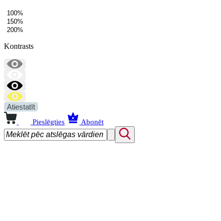
100%
150%
200%
Kontrasts
Atiestatīt
Pieslēgties
Abonēt