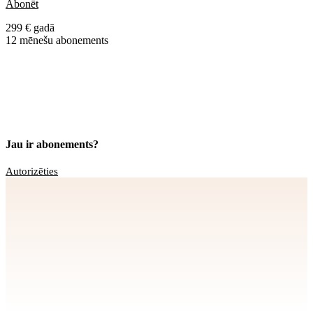
Abonēt
299 € gadā
12 mēnešu abonements
Jau ir abonements?
Autorizēties
Apstiprināt
>
privātuma politikai