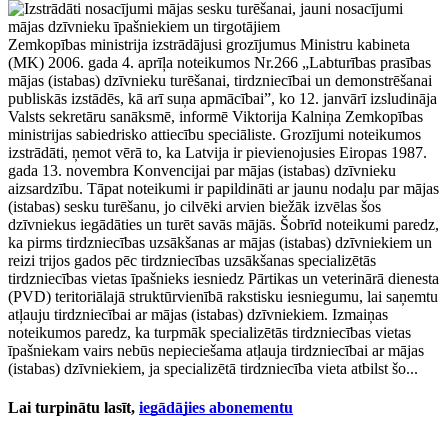
Zemkopības ministrija izstrādājusi grozījumus Ministru kabineta
(MK) 2006. gada 4. aprīļa noteikumos Nr.266 „Labturības prasības
mājas (istabas) dzīvnieku turēšanai, tirdzniecībai un demonstrēšanai
publiskās izstādēs, kā arī suņa apmācībai”, ko 12. janvārī izsludināja
Valsts sekretāru sanāksmē, informē Viktorija Kalniņa Zemkopības
ministrijas sabiedrisko attiecību speciāliste. Grozījumi noteikumos
izstrādāti, ņemot vērā to, ka Latvija ir pievienojusies Eiropas 1987.
gada 13. novembra Konvencijai par mājas (istabas) dzīvnieku
aizsardzību. Tāpat noteikumi ir papildināti ar jaunu nodaļu par mājas
(istabas) sesku turēšanu, jo cilvēki arvien biežāk izvēlas šos
dzīvniekus iegādāties un turēt savās mājās. Šobrīd noteikumi paredz,
ka pirms tirdzniecības uzsākšanas ar mājas (istabas) dzīvniekiem un
reizi trijos gados pēc tirdzniecības uzsākšanas specializētās
tirdzniecības vietas īpašnieks iesniedz Pārtikas un veterinārā dienesta
(PVD) teritoriālajā struktūrvienībā rakstisku iesniegumu, lai saņemtu
atļauju tirdzniecībai ar mājas (istabas) dzīvniekiem. Izmaiņas
noteikumos paredz, ka turpmāk specializētās tirdzniecības vietas
īpašniekam vairs nebūs nepieciešama atļauja tirdzniecībai ar mājas
(istabas) dzīvniekiem, ja specializētā tirdzniecība vieta atbilst šo...
Lai turpinātu lasīt,
iegādājies abonementu