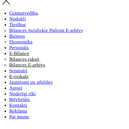
Grāmatvedība
Nodokļi
Tiesības
Bilances Juridiskie Padomi E-arhīvs
Bizness
Ekonomika
Personāls
E-Bilance
Bilances raksti
Bilances E-arhīvs
Semināri
E-veikals
Jautājumi un atbildes
Autori
Noderīgi rīki
Brīvbrīdis
Kontakti
Reklāma
Par mums