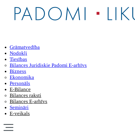
Grāmatvedība
Nodokļi
Tiesības
Bilances Juridiskie Padomi E-arhīvs
Bizness
Ekonomika
Personāls
E-Bilance
Bilances raksti
Bilances E-arhīvs
Semināri
E-veikals