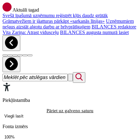
Aktuāli tagad
Svešā īpašumā uzņēmumu reģistrēt kļūs daudz grūtāk
Grāmatvežiem ir jāatturas pārkāpt «sarkanās līnijas»
Uzņēmumiem
neļaus aizstāt algotu darbu ar brīvprātīgajiem
BILANCES redaktore
Vita Zariņa: Atrast vidusceļu
BILANCES augusta numurā lasiet
Piekļūstamība
Pāriet uz galveno saturu
Viegli lasīt
Fonta izmērs
100%