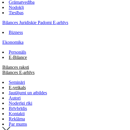
Grāmatvedība
Nodokļi
Tiesības
Bilances Juridiskie Padomi E-arhīvs
Bizness
Ekonomika
Personāls
E-Bilance
Bilances raksti
Bilances E-arhīvs
Semināri
E-veikals
Jautājumi un atbildes
Autori
Noderīgi rīki
Brīvbrīdis
Kontakti
Reklāma
Par mums