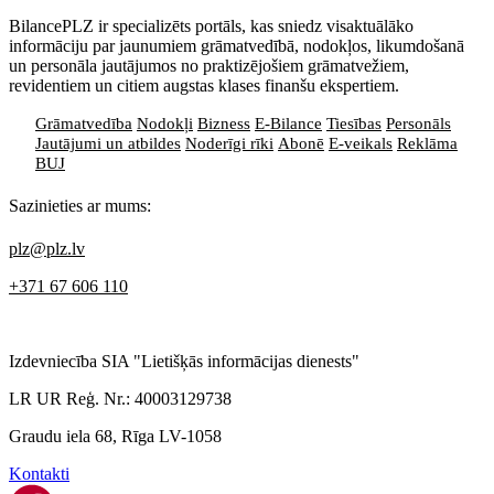
BilancePLZ ir specializēts portāls, kas sniedz visaktuālāko
informāciju par jaunumiem grāmatvedībā, nodokļos, likumdošanā
un personāla jautājumos no praktizējošiem grāmatvežiem,
revidentiem un citiem augstas klases finanšu ekspertiem.
Grāmatvedība
Nodokļi
Bizness
E-Bilance
Tiesības
Personāls
Jautājumi un atbildes
Noderīgi rīki
Abonē
E-veikals
Reklāma
BUJ
Sazinieties ar mums:
plz@plz.lv
+371 67 606 110
Izdevniecība SIA "Lietišķās informācijas dienests"
LR UR Reģ. Nr.: 40003129738
Graudu iela 68, Rīga LV-1058
Kontakti