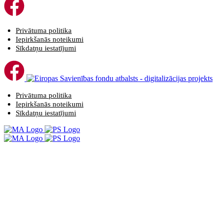
Privātuma politika
Iepirkšanās noteikumi
Sīkdatņu iestatījumi
Privātuma politika
Iepirkšanās noteikumi
Sīkdatņu iestatījumi