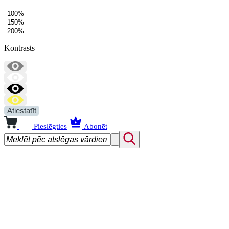
100%
150%
200%
Kontrasts
Atiestatīt
Pieslēgties
Abonēt