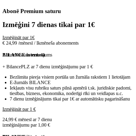
Abonē Premium saturu
Izmēģini 7 dienas tikai par
1€
Izmēģināt par 1€
€ 24,99 /mēnesī / Ikmēneša abonements
Automātiskais maksājums
BILANCE internetā
+ BilancePLZ ar 7 dienu izmēģinājumu par
1 €
Bezlimita pieeja visiem portāla un žurnāla rakstiem 1 lietotājam
E-žurnāls BILANCE
Iekļauts visu rubriku saturs pilnā apmērā t.sk. juridiskie padomi,
tiesības, bizness, ekonomika, noderīgi rīki un veidlapas u.c.
7 dienu izmēģinājums tikai par 1€ ar automātisku pagarināšanu
Izmēģināt par 1 €
24,99 € mēnesī ar 7 dienu
izmēģinājumu par 1,00 €