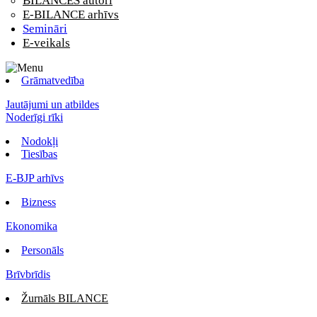
BILANCES autori
E-BILANCE arhīvs
Semināri
E-veikals
Grāmatvedība
Jautājumi un atbildes
Noderīgi rīki
Nodokļi
Tiesības
E-BJP arhīvs
Bizness
Ekonomika
Personāls
Brīvbrīdis
Žurnāls BILANCE