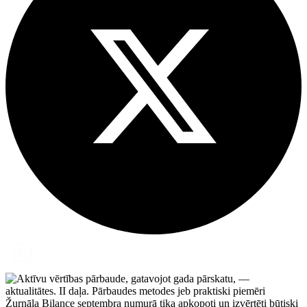
Žurnāla Bilance septembra numurā tika apkopoti un izvērtēti būtiski