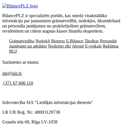
BilancePLZ ir specializēts portāls, kas sniedz visaktuālāko
informāciju par jaunumiem grāmatvedībā, nodokļos, likumdošanā
un personāla jautājumos no praktizējošiem grāmatvežiem,
revidentiem un citiem augstas klases finanšu ekspertiem.
Grāmatvedība
Nodokļi
Bizness
E-Bilance
Tiesības
Personāls
Jautājumi un atbildes
Noderīgi rīki
Abonē
E-veikals
Reklāma
BUJ
Sazinieties ar mums:
plz@plz.lv
+371 67 606 110
Izdevniecība SIA "Lietišķās informācijas dienests"
LR UR Reģ. Nr.: 40003129738
Graudu iela 68, Rīga LV-1058