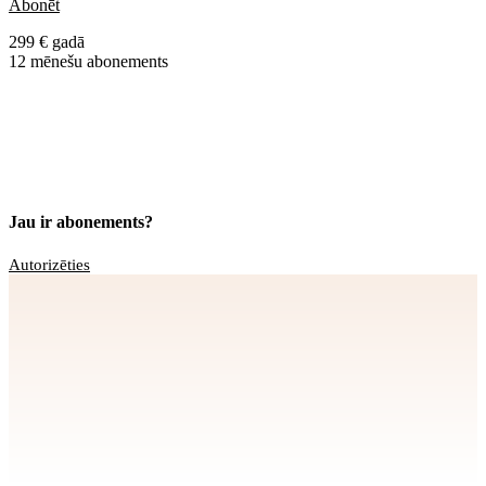
Abonēt
299 € gadā
12 mēnešu abonements
Jau ir abonements?
Autorizēties
Apstiprināt
>
privātuma politikai