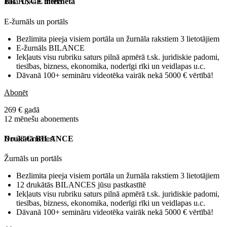
Tikai 0,74 € dienā
BILANCE internetā
E-žurnāls un portāls
Bezlimita pieeja visiem portāla un žurnāla rakstiem 3 lietotājiem
E-žurnāls BILANCE
Iekļauts visu rubriku saturs pilnā apmērā t.sk. juridiskie padomi,
tiesības, bizness, ekonomika, noderīgi rīki un veidlapas u.c.
Dāvanā 100+ semināru videotēka vairāk nekā 5000 € vērtībā!
Abonēt
269 € gadā
12 mēnešu abonements
No 28 € mēnesī
Drukātā BILANCE
Žurnāls un portāls
Bezlimita pieeja visiem portāla un žurnāla rakstiem 3 lietotājiem
12 drukātās BILANCES jūsu pastkastītē
Iekļauts visu rubriku saturs pilnā apmērā t.sk. juridiskie padomi,
tiesības, bizness, ekonomika, noderīgi rīki un veidlapas u.c.
Dāvanā 100+ semināru videotēka vairāk nekā 5000 € vērtībā!