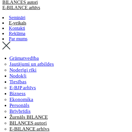
BILANCES autori
E-BILANCE arhīvs
Semināri
E-veikals
Kontakti
Reklāma
Par mums
Grāmatvedība
Jautājumi un atbildes
Noderīgi rīki
Nodokļi
Tiesības
E-BJP arhīvs
Bizness
Ekonomika
Personāls
Brīvbrīdis
Žurnāls BILANCE
BILANCES autori
E-BILANCE arhīvs