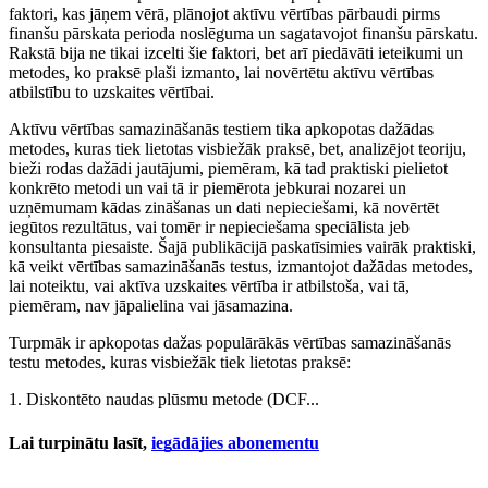
faktori, kas jāņem vērā, plānojot aktīvu vērtības pārbaudi pirms
finanšu pārskata perioda noslēguma un sagatavojot finanšu pārskatu.
Rakstā bija ne tikai izcelti šie faktori, bet arī piedāvāti ieteikumi un
metodes, ko praksē plaši izmanto, lai novērtētu aktīvu vērtības
atbilstību to uzskaites vērtībai.
Aktīvu vērtības samazināšanās testiem tika apkopotas dažādas
metodes, kuras tiek lietotas visbiežāk praksē, bet, analizējot teoriju,
bieži rodas dažādi jautājumi, piemēram, kā tad praktiski pielietot
konkrēto metodi un vai tā ir piemērota jebkurai nozarei un
uzņēmumam kādas zināšanas un dati nepieciešami, kā novērtēt
iegūtos rezultātus, vai tomēr ir nepieciešama speciālista jeb
konsultanta piesaiste. Šajā publikācijā paskatīsimies vairāk praktiski,
kā veikt vērtības samazināšanās testus, izmantojot dažādas metodes,
lai noteiktu, vai aktīva uzskaites vērtība ir atbilstoša, vai tā,
piemēram, nav jāpalielina vai jāsamazina.
Turpmāk ir apkopotas dažas populārākās vērtības samazināšanās
testu metodes, kuras visbiežāk tiek lietotas praksē:
1. Diskontēto naudas plūsmu metode (DCF...
Lai turpinātu lasīt,
iegādājies abonementu