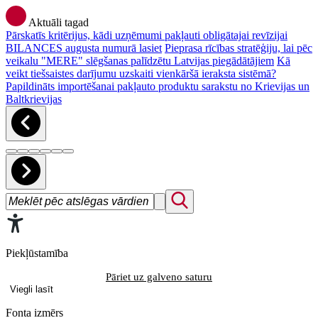
Aktuāli tagad
Pārskatīs kritērijus, kādi uzņēmumi pakļauti obligātajai revīzijai
BILANCES augusta numurā lasiet
Pieprasa rīcības stratēģiju, lai pēc
veikalu "MERE" slēgšanas palīdzētu Latvijas piegādātājiem
Kā
veikt tiešsaistes darījumu uzskaiti vienkāršā ieraksta sistēmā?
Papildināts importēšanai pakļauto produktu sarakstu no Krievijas un
Baltkrievijas
Piekļūstamība
Pāriet uz galveno saturu
Viegli lasīt
Fonta izmērs