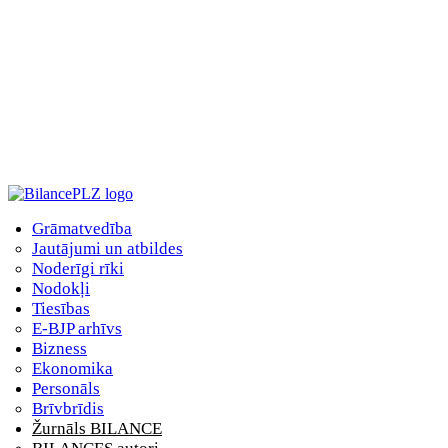
Grāmatvedība
Jautājumi un atbildes
Noderīgi rīki
Nodokļi
Tiesības
E-BJP arhīvs
Bizness
Ekonomika
Personāls
Brīvbrīdis
Žurnāls BILANCE