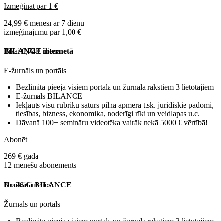
Izmēģināt par 1 €
24,99 € mēnesī ar 7 dienu
izmēģinājumu par 1,00 €
Tikai 0,74 € dienā
BILANCE internetā
E-žurnāls un portāls
Bezlimita pieeja visiem portāla un žurnāla rakstiem 3 lietotājiem
E-žurnāls BILANCE
Iekļauts visu rubriku saturs pilnā apmērā t.sk. juridiskie padomi,
tiesības, bizness, ekonomika, noderīgi rīki un veidlapas u.c.
Dāvanā 100+ semināru videotēka vairāk nekā 5000 € vērtībā!
Abonēt
269 € gadā
12 mēnešu abonements
No 28 € mēnesī
Drukātā BILANCE
Žurnāls un portāls
Bezlimita pieeja visiem portāla un žurnāla rakstiem 3 lietotājiem