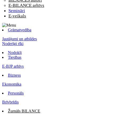
BILANCES autori
E-BILANCE arhīvs
Semināri
E-veikals
Grāmatvedība
Jautājumi un atbildes
Noderīgi rīki
Nodokļi
Tiesības
E-BJP arhīvs
Bizness
Ekonomika
Personāls
Brīvbrīdis
Žurnāls BILANCE