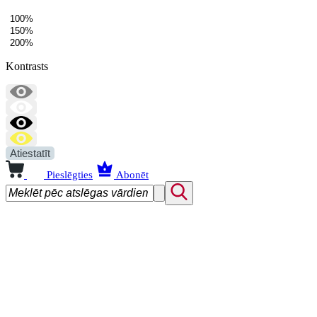
100%
150%
200%
Kontrasts
Atiestatīt
Pieslēgties
Abonēt