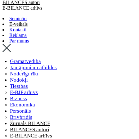
BILANCES autori
E-BILANCE arhīvs
Semināri
E-veikals
Kontakti
Reklāma
Par mums
Grāmatvedība
Jautājumi un atbildes
Noderīgi rīki
Nodokļi
Tiesības
E-BJP arhīvs
Bizness
Ekonomika
Personāls
Brīvbrīdis
Žurnāls BILANCE
BILANCES autori
E-BILANCE arhīvs