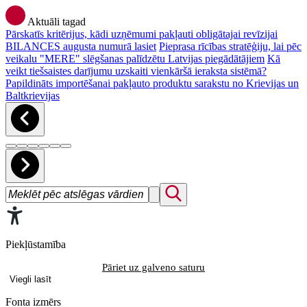
Aktuāli tagad
Pārskatīs kritērijus, kādi uzņēmumi pakļauti obligātajai revīzijai
BILANCES augusta numurā lasiet
Pieprasa rīcības stratēģiju, lai pēc
veikalu "MERE" slēgšanas palīdzētu Latvijas piegādātājiem
Kā
veikt tiešsaistes darījumu uzskaiti vienkāršā ieraksta sistēmā?
Papildināts importēšanai pakļauto produktu sarakstu no Krievijas un
Baltkrievijas
Piekļūstamība
Pāriet uz galveno saturu
Viegli lasīt
Fonta izmērs