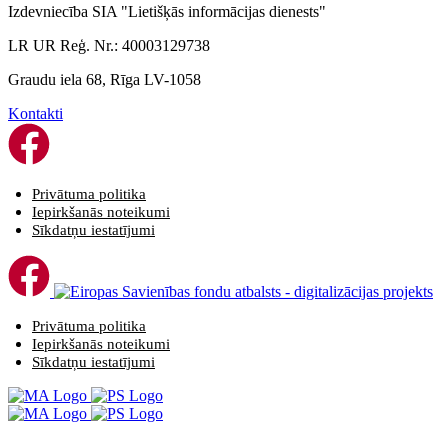
Izdevniecība SIA "Lietišķās informācijas dienests"
LR UR Reģ. Nr.: 40003129738
Graudu iela 68, Rīga LV-1058
Kontakti
Privātuma politika
Iepirkšanās noteikumi
Sīkdatņu iestatījumi
Privātuma politika
Iepirkšanās noteikumi
Sīkdatņu iestatījumi