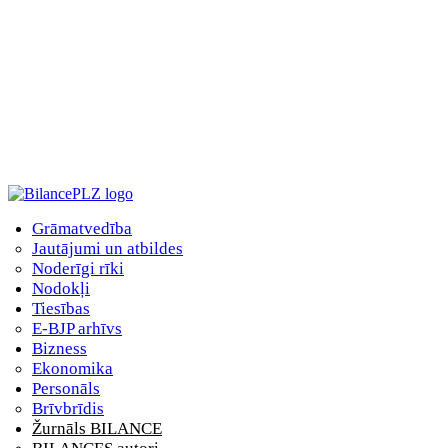
Grāmatvedība
Jautājumi un atbildes
Noderīgi rīki
Nodokļi
Tiesības
E-BJP arhīvs
Bizness
Ekonomika
Personāls
Brīvbrīdis
Žurnāls BILANCE