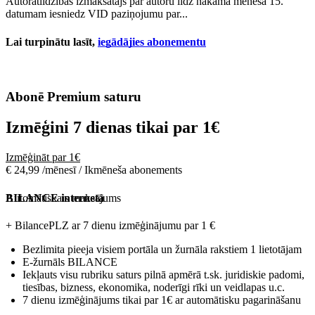
Autoratlīdzības izmaksātājs par autoru līdz nākamā mēneša 15.
datumam iesniedz VID paziņojumu par...
Lai turpinātu lasīt,
iegādājies abonementu
Abonē Premium saturu
Izmēģini 7 dienas tikai par
1€
Izmēģināt par 1€
€ 24,99 /mēnesī / Ikmēneša abonements
Automātiskais maksājums
BILANCE internetā
+ BilancePLZ ar 7 dienu izmēģinājumu par
1 €
Bezlimita pieeja visiem portāla un žurnāla rakstiem 1 lietotājam
E-žurnāls BILANCE
Iekļauts visu rubriku saturs pilnā apmērā t.sk. juridiskie padomi,
tiesības, bizness, ekonomika, noderīgi rīki un veidlapas u.c.
7 dienu izmēģinājums tikai par 1€ ar automātisku pagarināšanu