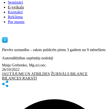
Semināri
E-veikals
Kontakti
Reklāma
Par mums
Pievērs uzmanību – raksts publicēts
pirms 3 gadiem un 9 mēnešiem.
Autoratlīdzības saņēmēja nodokļi
Maija Grebenko, Mg.sci.oec.
26/10/2022
JAUTĀJUMI UN ATBILDES
ŽURNĀLS BILANCE
BILANCES RAKSTI