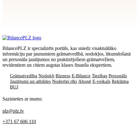
Apstiprināt
>
privātuma politikai
BilancePLZ ir specializēts portāls, kas sniedz visaktuālāko
informāciju par jaunumiem grāmatvedībā, nodokļos, likumdošanā
un personāla jautājumos no praktizējošiem grāmatvežiem,
revidentiem un citiem augstas klases finanšu ekspertiem.
Grāmatvedība
Nodokļi
Bizness
E-Bilance
Tiesības
Personāls
Jautājumi un atbildes
Noderīgi rīki
Abonē
E-veikals
Reklāma
BUJ
Sazinieties ar mums:
plz@plz.lv
+371 67 606 110