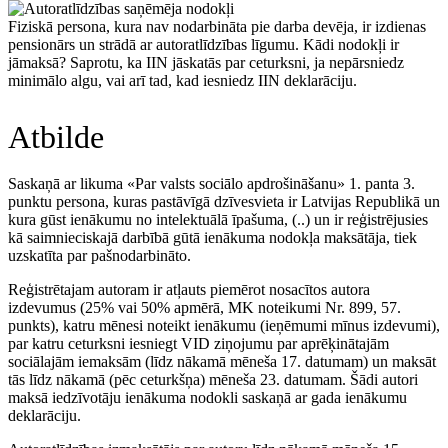
Fiziskā persona, kura nav nodarbināta pie darba devēja, ir izdienas
pensionārs un strādā ar autoratlīdzības līgumu. Kādi nodokļi ir
jāmaksā? Saprotu, ka IIN jāskatās par ceturksni, ja nepārsniedz
minimālo algu, vai arī tad, kad iesniedz IIN deklarāciju.
Atbilde
Saskaņā ar likuma «Par valsts sociālo apdrošināšanu» 1. panta 3.
punktu persona, kuras pastāvīgā dzīvesvieta ir Latvijas Republikā un
kura gūst ienākumu no intelektuālā īpašuma, (..) un ir reģistrējusies
kā saimnieciskajā darbībā gūtā ienākuma nodokļa maksātāja, tiek
uzskatīta par pašnodarbināto.
Reģistrētajam autoram ir atļauts piemērot nosacītos autora
izdevumus (25% vai 50% apmērā, MK noteikumi Nr. 899, 57.
punkts), katru mēnesi noteikt ienākumu (ieņēmumi mīnus izdevumi),
par katru ceturksni iesniegt VID ziņojumu par aprēķinātajām
sociālajām iemaksām (līdz nākamā mēneša 17. datumam) un maksāt
tās līdz nākamā (pēc ceturkšņa) mēneša 23. datumam. Šādi autori
maksā iedzīvotāju ienākuma nodokli saskaņā ar gada ienākumu
deklarāciju.