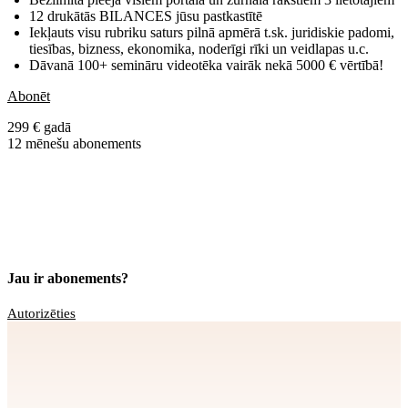
12 drukātās BILANCES jūsu pastkastītē
Iekļauts visu rubriku saturs pilnā apmērā t.sk. juridiskie padomi,
tiesības, bizness, ekonomika, noderīgi rīki un veidlapas u.c.
Dāvanā 100+ semināru videotēka vairāk nekā 5000 € vērtībā!
Abonēt
299 € gadā
12 mēnešu abonements
Jau ir abonements?
Autorizēties