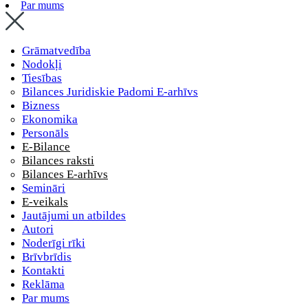
Par mums
Grāmatvedība
Nodokļi
Tiesības
Bilances Juridiskie Padomi E-arhīvs
Bizness
Ekonomika
Personāls
E-Bilance
Bilances raksti
Bilances E-arhīvs
Semināri
E-veikals
Jautājumi un atbildes
Autori
Noderīgi rīki
Brīvbrīdis
Kontakti
Reklāma
Par mums