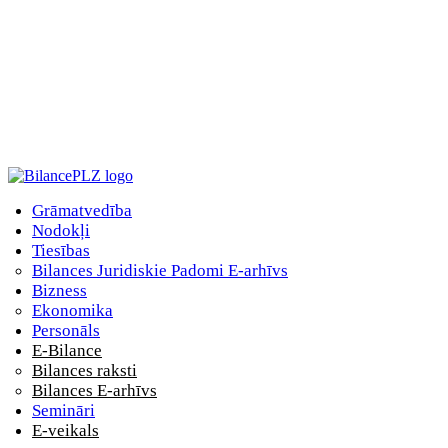
Grāmatvedība
Nodokļi
Tiesības
Bilances Juridiskie Padomi E-arhīvs
Bizness
Ekonomika
Personāls
E-Bilance
Bilances raksti
Bilances E-arhīvs
Semināri
E-veikals