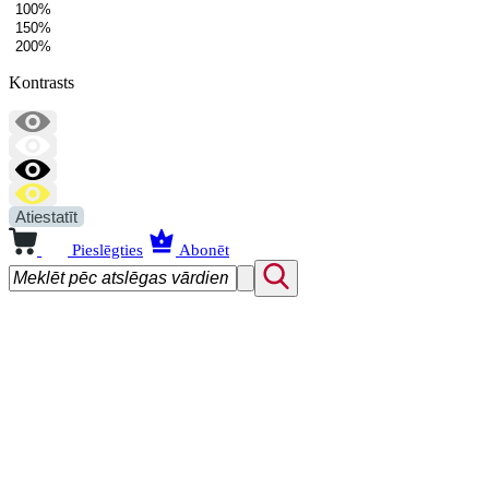
100%
150%
200%
Kontrasts
Atiestatīt
Pieslēgties
Abonēt