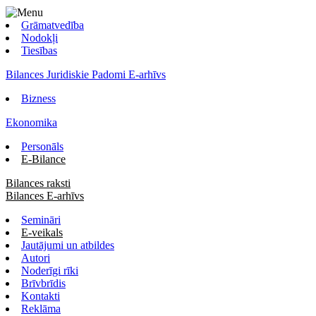
Grāmatvedība
Nodokļi
Tiesības
Bilances Juridiskie Padomi E-arhīvs
Bizness
Ekonomika
Personāls
E-Bilance
Bilances raksti
Bilances E-arhīvs
Semināri
E-veikals
Jautājumi un atbildes
Autori
Noderīgi rīki
Brīvbrīdis
Kontakti
Reklāma