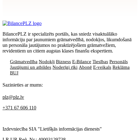
Apstiprināt
>
privātuma politikai
BilancePLZ ir specializēts portāls, kas sniedz visaktuālāko
informāciju par jaunumiem grāmatvedībā, nodokļos, likumdošanā
un personāla jautājumos no praktizējošiem grāmatvežiem,
revidentiem un citiem augstas klases finanšu ekspertiem.
Grāmatvedība
Nodokļi
Bizness
E-Bilance
Tiesības
Personāls
Jautājumi un atbildes
Noderīgi rīki
Abonē
E-veikals
Reklāma
BUJ
Sazinieties ar mums:
plz@plz.lv
+371 67 606 110
Izdevniecība SIA "Lietišķās informācijas dienests"
LR UR Reģ. Nr.: 40003129738