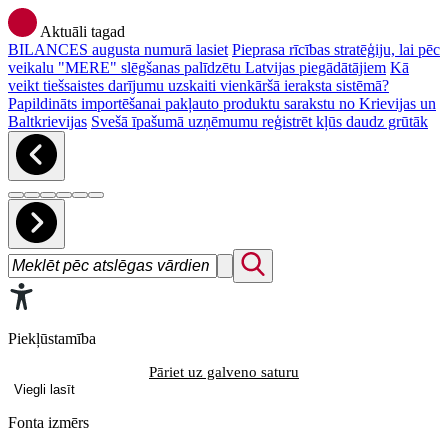
Aktuāli tagad
BILANCES augusta numurā lasiet
Pieprasa rīcības stratēģiju, lai pēc
veikalu "MERE" slēgšanas palīdzētu Latvijas piegādātājiem
Kā
veikt tiešsaistes darījumu uzskaiti vienkāršā ieraksta sistēmā?
Papildināts importēšanai pakļauto produktu sarakstu no Krievijas un
Baltkrievijas
Svešā īpašumā uzņēmumu reģistrēt kļūs daudz grūtāk
Piekļūstamība
Pāriet uz galveno saturu
Viegli lasīt
Fonta izmērs