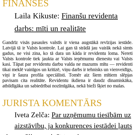
FINANSES
Laila Kikuste:
Finanšu revidenta
darbs: mīti un realitāte
Gandrīz visās pasaules valstīs ir viena augstākā revīzijas iestāde.
Latvijā tā ir Valsts kontrole. Lai gan tā strādā jau vairāk nekā simts
gadus, ne visi zina, ko tā dara un kāda ir revidentu loma. Nereti
Valsts kontrole tiek jaukta ar Valsts ieņēmumu dienestu vai Valsts
kasi. Tāpat par revidentu darbu valda ne mazums mītu — revidenti
tikai meklē vainīgos un kritizē, viņu darbs ir tehnisks un vienveidīgs,
viņi ir šaura profila speciālisti. Tomēr aiz šiem mītiem slēpjas
pavisam cita realitāte. Revidentu ikdiena ir daudz dinamiskāka,
atbildīgāka un sabiedrībai nozīmīgāka, nekā bieži šķiet no malas.
JURISTA KOMENTĀRS
Iveta Zelča:
Par uzņēmumu tiesībām uz
aizstāvību, ja konkurences iestādei ļauts