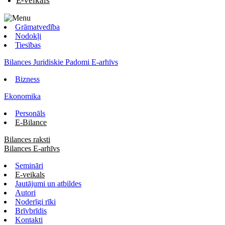
E-veikals
Grāmatvedība
Nodokļi
Tiesības
Bilances Juridiskie Padomi E-arhīvs
Bizness
Ekonomika
Personāls
E-Bilance
Bilances raksti
Bilances E-arhīvs
Semināri
E-veikals
Jautājumi un atbildes
Autori
Noderīgi rīki
Brīvbrīdis
Kontakti