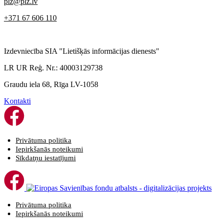
plz@plz.lv
+371 67 606 110
Izdevniecība SIA "Lietišķās informācijas dienests"
LR UR Reģ. Nr.: 40003129738
Graudu iela 68, Rīga LV-1058
Kontakti
Privātuma politika
Iepirkšanās noteikumi
Sīkdatņu iestatījumi
Privātuma politika
Iepirkšanās noteikumi