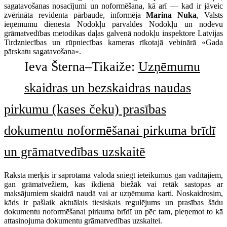
sagatavošanas nosacījumi un noformēšana, kā arī — kad ir jāveic
zvērināta revidenta pārbaude, informēja
Marina Nuka
, Valsts
ieņēmumu dienesta Nodokļu pārvaldes Nodokļu un nodevu
grāmatvedības metodikas daļas galvenā nodokļu inspektore Latvijas
Tirdzniecības un rūpniecības kameras rīkotajā vebinārā «Gada
pārskatu sagatavošana».
Ieva Šterna–Tikaiže:
Uzņēmumu
skaidras un bezskaidras naudas
pirkumu (kases čeku) prasības
dokumentu noformēšanai pirkuma brīdī
un grāmatvedības uzskaitē
Raksta mērķis ir saprotamā valodā sniegt ieteikumus gan vadītājiem,
gan grāmatvežiem, kas ikdienā biežāk vai retāk sastopas ar
maksājumiem skaidrā naudā vai ar uzņēmuma karti. Noskaidrosim,
kāds ir pašlaik aktuālais tiesiskais regulējums un prasības šādu
dokumentu noformēšanai pirkuma brīdī un pēc tam, pieņemot to kā
attasinojuma dokumentu grāmatvedības uzskaitei.