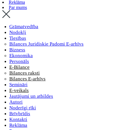
Reklāma
Par mums
Grāmatvedība
Nodokļi
Tiesības
Bilances Juridiskie Padomi E-arhīvs
Bizness
Ekonomika
Personāls
E-Bilance
Bilances raksti
Bilances E-arhīvs
Semināri
E-veikals
Jautājumi un atbildes
Autori
Noderīgi rīki
Brīvbrīdis
Kontakti
Reklāma