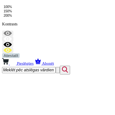
100%
150%
200%
Kontrasts
Atiestatīt
Pieslēgties
Abonēt