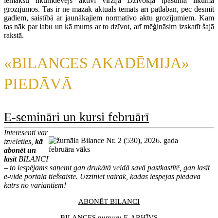
iemaksu likumdevējs aktīvi virzīja Dzīvokļa īpašuma likuma
grozījumos. Tas ir ne mazāk aktuāls temats arī patlaban, pēc desmit
gadiem, saistībā ar jaunākajiem normatīvo aktu grozījumiem. Kam
tas nāk par labu un kā mums ar to dzīvot, arī mēģināsim izskatīt šajā
rakstā.
«BILANCES AKADĒMIJA»
PIEDĀVĀ
E-semināri un kursi februārī
Interesenti var
izvēlēties,
kā
abonēt un
lasīt
BILANCI
– to iespējams saņemt gan drukātā veidā savā pastkastītē, gan lasīt
e-vidē portālā tiešsaistē. Uzziniet vairāk, kādas iespējas piedāvā
katrs no variantiem!
ABONĒT BILANCI
BILANCES numuru E-ARHĪVS