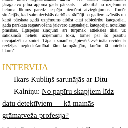
jāsagatavo pilna apjoma gada pārskats — atkarībā no uzņēmuma
lieluma likums paredz iespēju piemērot atvieglojumus. Tomēr
situācijās, kad saimnieciskās darbības rādītāji pa gadiem svārstās un
katrā pārskata gadā uzņēmums atbilst citai sabiedrību kategorijai,
gada pārskata sagatavošanā jāievēro augstākajai kategorijai noteiktās
prasības. Ilgtspējas ziņojumi arī turpmāk attieksies tikai uz
salīdzinoši nelielu uzņēmumu loku, tomēr par šo prasību
nevajadzētu aizmirst. Tāpat uzmanība jāpievērš zvērināta revidenta
revīzijas nepieciešamībai tām kompānijām, kurām tā noteikta
likumā.
INTERVIJA
Ikars Kubliņš sarunājās ar Ditu
Kalniņu:
No papīru skapjiem līdz
datu detektīviem — kā mainās
grāmatveža profesija?