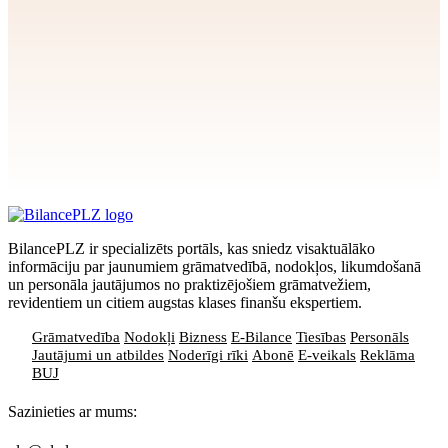
Apstiprināt
>
privātuma politikai
BilancePLZ ir specializēts portāls, kas sniedz visaktuālāko
informāciju par jaunumiem grāmatvedībā, nodokļos, likumdošanā
un personāla jautājumos no praktizējošiem grāmatvežiem,
revidentiem un citiem augstas klases finanšu ekspertiem.
Grāmatvedība
Nodokļi
Bizness
E-Bilance
Tiesības
Personāls
Jautājumi un atbildes
Noderīgi rīki
Abonē
E-veikals
Reklāma
BUJ
Sazinieties ar mums: