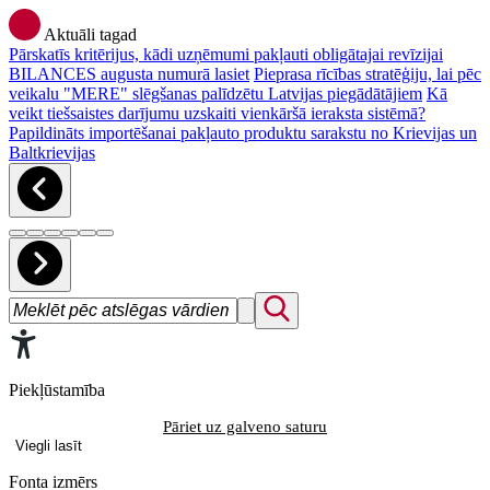
Aktuāli tagad
Pārskatīs kritērijus, kādi uzņēmumi pakļauti obligātajai revīzijai
BILANCES augusta numurā lasiet
Pieprasa rīcības stratēģiju, lai pēc
veikalu "MERE" slēgšanas palīdzētu Latvijas piegādātājiem
Kā
veikt tiešsaistes darījumu uzskaiti vienkāršā ieraksta sistēmā?
Papildināts importēšanai pakļauto produktu sarakstu no Krievijas un
Baltkrievijas
Piekļūstamība
Pāriet uz galveno saturu
Viegli lasīt
Fonta izmērs