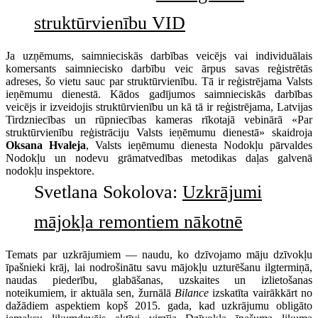
struktūrvienību VID
Ja uzņēmums, saimnieciskās darbības veicējs vai individuālais
komersants saimniecisko darbību veic ārpus savas reģistrētās
adreses, šo vietu sauc par struktūrvienību. Tā ir reģistrējama Valsts
ieņēmumu dienestā. Kādos gadījumos saimnieciskās darbības
veicējs ir izveidojis struktūrvienību un kā tā ir reģistrējama, Latvijas
Tirdzniecības un rūpniecības kameras rīkotajā vebinārā «Par
struktūrvienību reģistrāciju Valsts ieņēmumu dienestā» skaidroja
Oksana Hvaleja
, Valsts ieņēmumu dienesta Nodokļu pārvaldes
Nodokļu un nodevu grāmatvedības metodikas daļas galvenā
nodokļu inspektore.
Svetlana Sokolova:
Uzkrājumi
mājokļa remontiem nākotnē
Temats par uzkrājumiem — naudu, ko dzīvojamo māju dzīvokļu
īpašnieki krāj, lai nodrošinātu savu mājokļu uzturēšanu ilgtermiņā,
naudas piederību, glabāšanas, uzskaites un izlietošanas
noteikumiem, ir aktuāla sen, žurnālā
Bilance
izskatīta vairākkārt no
dažādiem aspektiem kopš 2015. gada, kad uzkrājumu obligāto