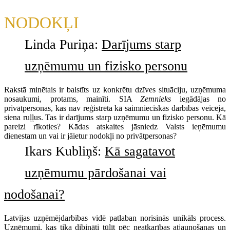
NODOKĻI
Linda Puriņa:
Darījums starp
uzņēmumu un fizisko personu
Rakstā minētais ir balstīts uz konkrētu dzīves situāciju, uzņēmuma
nosaukumi, protams, mainīti. SIA
Zemnieks
iegādājas no
privātpersonas, kas nav reģistrēta kā saimnieciskās darbības veicēja,
siena ruļļus. Tas ir darījums starp uzņēmumu un fizisko personu. Kā
pareizi rīkoties? Kādas atskaites jāsniedz Valsts ieņēmumu
dienestam un vai ir jāietur nodokļi no privātpersonas?
Ikars Kubliņš:
Kā sagatavot
uzņēmumu pārdošanai vai
nodošanai?
Latvijas uzņēmējdarbības vidē patlaban norisinās unikāls process.
Uzņēmumi, kas tika dibināti tūlīt pēc neatkarības atjaunošanas un