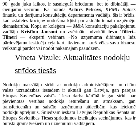
90. gadu juku laikos, ir sasnieguši briedumu, bet to dibinātāji —
cienījamu vecumu. Kā norāda
Artūrs Petrovs
,
KPMG Baltics
finanšu un darījumu konsultāciju departamenta vadītājs, šis ir brīdis,
kad «stafetes kociņa» nodošana kļūst par aktuālu tematu uzņēmēju
dienaskārtībā. Kopā ar kolēģēm —
M&A
konsultāciju pakalpojumu
vadītāju
Kristīnu Jansoni
un zvērinātu advokāti
Ievu Tilleri–
Tilneri
— eksperti vebinārā «No uzņēmuma dibinātāja līdz
pārdevējam» ieskicēja ceļa karti ikvienam, kurš vēlas savu biznesu
veiksmīgi pārdot vai nodot nākamajām paaudzēm.
Vineta Vizule:
Aktualitātes nodokļu
strīdos tiesās
Nodokļu maksātāju strīdi ar nodokļu administrētājiem un citām
valsts uzraudzības iestādēm ir aktuāli gan Latvijā, gan pārējās
Eiropas Savienības valstīs. Tiesu darba kārtībā ir gan strīdi par
pievienotās vērtības nodokļa ieturēšanu un atmaksām, gan
transfertcenām un saistīto uzņēmumu attiecībām, kas ietekmē
nodokļu aprēķinus. Sniedzam ieskatu Latvijas Republikas Senāta un
Eiropas Savienības Tiesas spriedumos izteiktajos secinājumos, kas ir
būtiski grāmatvežiem un uzņēmumu vadītājiem.