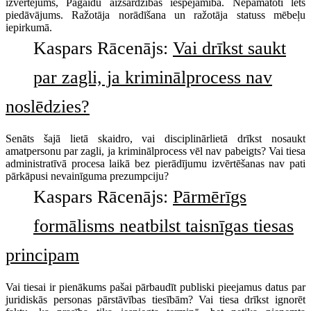
izvērtējums, Pagaidu aizsardzības iespējamība. Nepamatoti lēts
piedāvājums. Ražotāja norādīšana un ražotāja statuss mēbeļu
iepirkumā.
Kaspars Rācenājs:
Vai drīkst saukt
par zagli, ja kriminālprocess nav
noslēdzies?
Senāts šajā lietā skaidro, vai disciplinārlietā drīkst nosaukt
amatpersonu par zagli, ja kriminālprocess vēl nav pabeigts? Vai tiesa
administratīvā procesa laikā bez pierādījumu izvērtēšanas nav pati
pārkāpusi nevainīguma prezumpciju?
Kaspars Rācenājs:
Pārmērīgs
formālisms neatbilst taisnīgas tiesas
principam
Vai tiesai ir pienākums pašai pārbaudīt publiski pieejamus datus par
juridiskās personas pārstāvības tiesībām? Vai tiesa drīkst ignorēt