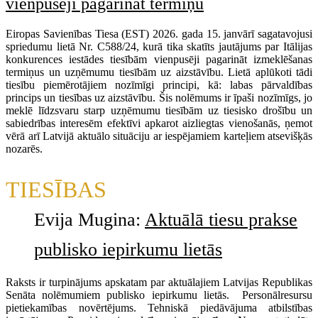
vienpusēji pagarināt termiņu
Eiropas Savienības Tiesa (EST) 2026. gada 15. janvārī sagatavojusi
spriedumu lietā Nr. C588/24, kurā tika skatīts jautājums par Itālijas
konkurences iestādes tiesībām vienpusēji pagarināt izmeklēšanas
termiņus un uzņēmumu tiesībām uz aizstāvību. Lietā aplūkoti tādi
tiesību piemērotājiem nozīmīgi principi, kā: labas pārvaldības
princips un tiesības uz aizstāvību. Šis nolēmums ir īpaši nozīmīgs, jo
meklē līdzsvaru starp uzņēmumu tiesībām uz tiesisko drošību un
sabiedrības interesēm efektīvi apkarot aizliegtas vienošanās, ņemot
vērā arī Latvijā aktuālo situāciju ar iespējamiem karteļiem atsevišķās
nozarēs.
TIESĪBAS
Evija Mugina:
Aktuālā tiesu prakse
publisko iepirkumu lietās
Raksts ir turpinājums apskatam par aktuālajiem Latvijas Republikas
Senāta nolēmumiem publisko iepirkumu lietās. Personālresursu
pietiekamības novērtējums. Tehniskā piedāvājuma atbilstības