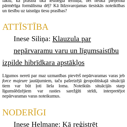
faktu, ka prasība tika iesniegta termiņā, bet netika pieņemta
pārmērīga formālisma dēļ? Kā līdzsvarojamas tiesiskās noteiktības
un tiesību uz taisnīgu tiesu prasības?
ATTĪSTĪBA
Inese Siliņa:
Klauzula par
nepārvaramu varu un līgumsaistību
izpilde hibrīdkara apstākļos
Līgumos nereti par maz uzmanības pievērš nepārvaramas varas jeb
force majeure
jautājumiem, taču pašreizējā ģeopolitiskajā situācijā
tiem var būt ļoti liela loma. Noteiktās situācijās starp
līgumslēdzējiem var rasties sarežģīti strīdi, interpretējot
nepārvaramas varas noteikumus.
NODERĪGI
Inese Helmane:
Kā reģistrēt