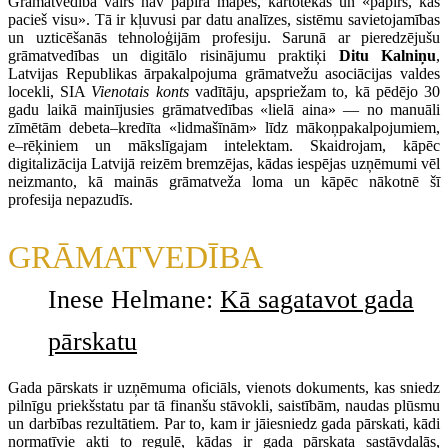
Grāmatvedība vairs nav papīra mapes, kartotēkas un «papīrs, kas
pacieš visu». Tā ir kļuvusi par datu analīzes, sistēmu savietojamības
un uzticēšanās tehnoloģijām profesiju. Sarunā ar pieredzējušu
grāmatvedības un digitālo risinājumu praktiķi
Ditu Kalniņu
,
Latvijas Republikas ārpakalpojuma grāmatvežu asociācijas valdes
locekli,
SIA
Vienotais konts
vadītāju, apspriežam to, kā pēdējo 30
gadu laikā mainījusies grāmatvedības «lielā aina» — no manuāli
zīmētām debeta–kredīta «lidmašīnām» līdz mākoņpakalpojumiem,
e–rēķiniem un mākslīgajam intelektam. Skaidrojam, kāpēc
digitalizācija Latvijā reizēm bremzējas, kādas iespējas uzņēmumi vēl
neizmanto, kā mainās grāmatveža loma un kāpēc nākotnē šī
profesija nepazudīs.
GRĀMATVEDĪBA
Inese Helmane:
Kā sagatavot gada
pārskatu
Gada pārskats ir uzņēmuma oficiāls, vienots dokuments, kas sniedz
pilnīgu priekšstatu par tā finanšu stāvokli, saistībām, naudas plūsmu
un darbības rezultātiem. Par to, kam ir jāiesniedz gada pārskati, kādi
normatīvie akti to regulē, kādas ir gada pārskata sastāvdaļās,