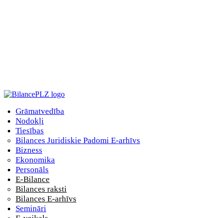
Grāmatvedība
Nodokļi
Tiesības
Bilances Juridiskie Padomi E-arhīvs
Bizness
Ekonomika
Personāls
E-Bilance
Bilances raksti
Bilances E-arhīvs
Semināri