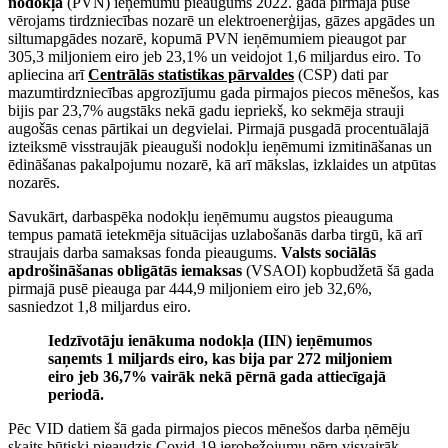
nodokļa
(PVN) ieņēmumu pieaugums 2022. gada pirmajā pusē
vērojams tirdzniecības nozarē un elektroenerģijas, gāzes apgādes un
siltumapgādes nozarē, kopumā PVN ieņēmumiem pieaugot par
305,3 miljoniem eiro jeb 23,1% un veidojot 1,6 miljardus eiro. To
apliecina arī
Centrālās statistikas pārvaldes
(CSP) dati par
mazumtirdzniecības apgrozījumu gada pirmajos piecos mēnešos, kas
bijis par 23,7% augstāks nekā gadu iepriekš, ko sekmēja strauji
augošās cenas pārtikai un degvielai. Pirmajā pusgadā procentuālajā
izteiksmē visstraujāk pieauguši nodokļu ieņēmumi izmitināšanas un
ēdināšanas pakalpojumu nozarē, kā arī mākslas, izklaides un atpūtas
nozarēs.
Savukārt, darbaspēka nodokļu ieņēmumu augstos pieauguma
tempus pamatā ietekmēja situācijas uzlabošanās darba tirgū, kā arī
straujais darba samaksas fonda pieaugums.
Valsts sociālās
apdrošināšanas obligātās iemaksas
(VSAOI) kopbudžetā šā gada
pirmajā pusē pieauga par 444,9 miljoniem eiro jeb 32,6%,
sasniedzot 1,8 miljardus eiro.
Iedzīvotāju ienākuma nodokļa (IIN) ieņēmumos
saņemts 1 miljards eiro, kas bija par 272 miljoniem
eiro jeb 36,7% vairāk nekā pērnā gada attiecīgajā
periodā.
Pēc VID datiem šā gada pirmajos piecos mēnešos darba ņēmēju
skaits būtiski pieaudzis Covid-19 ierobežojumu pērn visvairāk