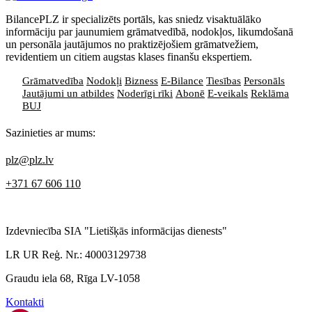
BilancePLZ ir specializēts portāls, kas sniedz visaktuālāko
informāciju par jaunumiem grāmatvedībā, nodokļos, likumdošanā
un personāla jautājumos no praktizējošiem grāmatvežiem,
revidentiem un citiem augstas klases finanšu ekspertiem.
Grāmatvedība
Nodokļi
Bizness
E-Bilance
Tiesības
Personāls
Jautājumi un atbildes
Noderīgi rīki
Abonē
E-veikals
Reklāma
BUJ
Sazinieties ar mums:
plz@plz.lv
+371 67 606 110
Izdevniecība SIA "Lietišķās informācijas dienests"
LR UR Reģ. Nr.: 40003129738
Graudu iela 68, Rīga LV-1058
Kontakti