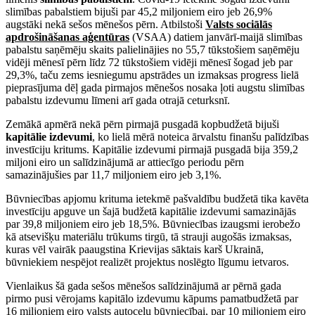
slimības pabalstiem bijuši par 45,2 miljoniem eiro jeb 26,9%
augstāki nekā sešos mēnešos pērn. Atbilstoši
Valsts sociālās
apdrošināšanas aģentūras
(VSAA) datiem janvārī-maijā slimības
pabalstu saņēmēju skaits palielinājies no 55,7 tūkstošiem saņēmēju
vidēji mēnesī pērn līdz 72 tūkstošiem vidēji mēnesī šogad jeb par
29,3%, taču zems iesniegumu apstrādes un izmaksas progress lielā
pieprasījuma dēļ gada pirmajos mēnešos nosaka ļoti augstu slimības
pabalstu izdevumu līmeni arī gada otrajā ceturksnī.
Zemākā apmērā nekā pērn pirmajā pusgadā kopbudžetā bijuši
kapitālie izdevumi
, ko lielā mērā noteica ārvalstu finanšu palīdzības
investīciju kritums. Kapitālie izdevumi pirmajā pusgadā bija 359,2
miljoni eiro un salīdzinājumā ar attiecīgo periodu pērn
samazinājušies par 11,7 miljoniem eiro jeb 3,1%.
Būvniecības apjomu krituma ietekmē pašvaldību budžetā tika kavēta
investīciju apguve un šajā budžetā kapitālie izdevumi samazinājās
par 39,8 miljoniem eiro jeb 18,5%. Būvniecības izaugsmi ierobežo
kā atsevišķu materiālu trūkums tirgū, tā strauji augošās izmaksas,
kuras vēl vairāk paaugstina Krievijas sāktais karš Ukrainā,
būvniekiem nespējot realizēt projektus noslēgto līgumu ietvaros.
Vienlaikus šā gada sešos mēnešos salīdzinājumā ar pērnā gada
pirmo pusi vērojams kapitālo izdevumu kāpums pamatbudžetā par
16 miljoniem eiro valsts autoceļu būvniecībai, par 10 miljoniem eiro