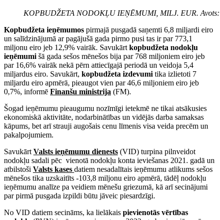
KOPBUDŽETA NODOKĻU IEŅĒMUMI, MILJ. EUR. Avots:
Kopbudžeta ieņēmumos
pirmajā pusgadā saņemti 6,8 miljardi eiro
un salīdzinājumā ar pagājušā gada pirmo pusi tas ir par 773,1
miljonu eiro jeb 12,9% vairāk. Savukārt
kopbudžeta nodokļu
ieņēmumi
šā gada sešos mēnešos bija par 768 miljoniem eiro jeb
par 16,6% vairāk nekā pērn attiecīgajā periodā un veidoja 5,4
miljardus eiro. Savukārt,
kopbudžeta izdevumi
tika izlietoti 7
miljardu eiro apmērā, pieaugot vien par 46,6 miljoniem eiro jeb
0,7%, informē
Finanšu ministrija
(FM).
Šogad ieņēmumu pieaugumu nozīmīgi ietekmē ne tikai atsākusies
ekonomiskā aktivitāte, nodarbinātības un vidējās darba samaksas
kāpums, bet arī strauji augošais cenu līmenis visa veida precēm un
pakalpojumiem.
Savukārt
Valsts ieņēmumu dienests
(VID) turpina pilnveidot
nodokļu sadali pēc vienotā nodokļu konta ieviešanas 2021. gadā un
atbilstoši
Valsts kases
datiem nesadalītais ieņēmumu atlikums sešos
mēnešos tika uzskaitīts -103,8 miljonu eiro apmērā, tādēļ nodokļu
ieņēmumu analīze pa veidiem mēnešu griezumā, kā arī secinājumi
par pirmā pusgada izpildi būtu jāveic piesardzīgi.
No VID datiem secināms, ka lielākais
pievienotās vērtības