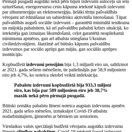
Pirmajā pusgadā augstāki nekā pērn bijuši izdevumi autoceļu un ielu
uzturēšanai, energoresursu cenu kāpuma ietekmē kāpuši izdevumi
par siltumenerģiju un elektroenerģiju, lielāki tēriņi pašvaldībās
vērojami arī ēdināšanai un sabiedrisko aktivitāšu īstenošanai. Tāpat
pašvaldībās auguši sociālie izdevumi – garantētā minimālā ienākuma
un mājokļa pabalstiem, kā arī pašvaldību pabalsti krīzes situācijā, ko
ietekmēja gan izmaiņas likumdošanā, ceļot garantētā neapliekamā
minimuma apmērus, gan arī atbalsta sniegšana Ukrainas
civiliedzīvotājiem. Jāatzīmē arī būtisks kāpums pašvaldību
izdevumos par sociālo aprūpi gan mājās, gan sociālās aprūpes
institūcijās.
Kopbudžetā
izdevumi pensijām
bija 1,3 miljardi eiro un, salīdzinot
ar 2021. gada sešiem mēnešiem, tie palielinājās par 58,9 miljoniem
eiro jeb 4,7%, ko noteica oktobrī veiktā indeksācija.
Pabalstu izdevumi kopbudžetā bija 933,3 miljoni
eiro, kas bija par 589 miljoniem eiro jeb 38,7%
mazāk nekā pērn pirmajā pusgadā.
Būtiski zemāku pabalstu līmeni noteica augstais izdevumu apmērs
2021. gada sešos mēnešos, izmaksājot Covid-19 atbalstu
nodarbinātajiem, ģimenēm ar bērniem un senioriem.
Vienlaikus valsts speciālajā budžetā vērojams augstāks izdevumu
līmenis
slimības pabalstiem
. Covid-19 ietekmē šogad izdevumi