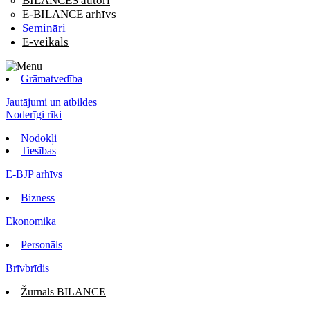
BILANCES autori
E-BILANCE arhīvs
Semināri
E-veikals
Grāmatvedība
Jautājumi un atbildes
Noderīgi rīki
Nodokļi
Tiesības
E-BJP arhīvs
Bizness
Ekonomika
Personāls
Brīvbrīdis
Žurnāls BILANCE