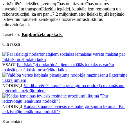
vairāk tērēts iekšlietu, zemkopības un aizsardzības nozares
investīcijām transportlīdzekļu iegādei, kapitālajiem remontiem un
rekonstrukcijai, kā arī par 17,2 miljoniem eiro lielāki bijuši kapitālo
izdevumu transferti zemkopības nozares infrastruktūras
pilnveidošanai.
Lasiet arī:
Kopbudžeta apskats
Citi raksti
Par īslaicīgi nodarbinātajiem sociālās iemaksas varētu
VSAOI
maksāt par faktiski nostrādāto laiku
Valdība vērtēs kapitāla pieauguma nodokļa mazināšanu
NODOKĻI
ilgtermiņa uzkrājumiem
Kādas izmaiņas ieviesīs rosinātie grozījumi likumā "Par
NODOKĻI
iedzīvotāju ienākuma nodokli"?
Komentāri