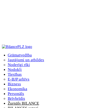
Grāmatvedība
Jautājumi un atbildes
Noderīgi rīki
Nodokļi
Tiesības
E-BJP arhīvs
Bizness
Ekonomika
Personāls
Brīvbrīdis
Žurnāls BILANCE