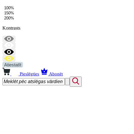
100%
150%
200%
Kontrasts
Atiestatīt
Pieslēgties
Abonēt