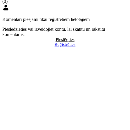
(0)
Komentāri pieejami tikai reģistrētiem lietotājiem
Pieslēdzieties vai izveidojiet kontu, lai skatītu un rakstītu
komentārus.
Pieslēgties
Reģistrēties
BILANCES augusta numurā
Pārskatīs kritērijus, kādi
lasiet
uzņēmumi pakļauti obligātajai
revīzijai