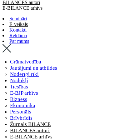
BILANCES autori
E-BILANCE arhīvs
Semināri
E-veikals
Kontakti
Reklāma
Par mums
Grāmatvedība
Jautājumi un atbildes
Noderīgi rīki
Nodokļi
Tiesības
E-BJP arhīvs
Bizness
Ekonomika
Personāls
Brīvbrīdis
Žurnāls BILANCE
BILANCES autori
E-BILANCE arhīvs