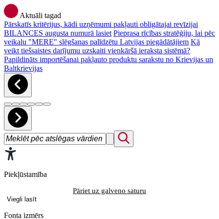
Aktuāli tagad
Pārskatīs kritērijus, kādi uzņēmumi pakļauti obligātajai revīzijai
BILANCES augusta numurā lasiet
Pieprasa rīcības stratēģiju, lai pēc
veikalu "MERE" slēgšanas palīdzētu Latvijas piegādātājiem
Kā
veikt tiešsaistes darījumu uzskaiti vienkāršā ieraksta sistēmā?
Papildināts importēšanai pakļauto produktu sarakstu no Krievijas un
Baltkrievijas
Piekļūstamība
Pāriet uz galveno saturu
Viegli lasīt
Fonta izmērs