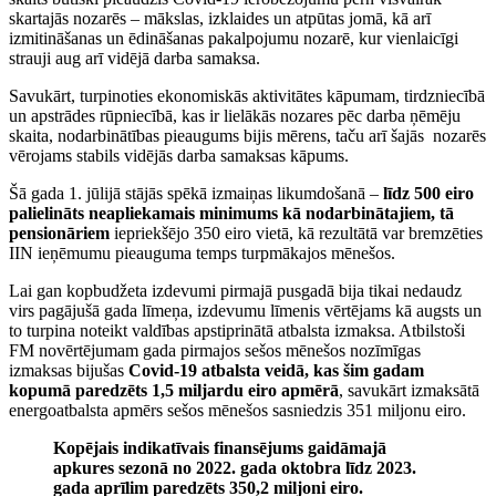
skartajās nozarēs – mākslas, izklaides un atpūtas jomā, kā arī
izmitināšanas un ēdināšanas pakalpojumu nozarē, kur vienlaicīgi
strauji aug arī vidējā darba samaksa.
Savukārt, turpinoties ekonomiskās aktivitātes kāpumam, tirdzniecībā
un apstrādes rūpniecībā, kas ir lielākās nozares pēc darba ņēmēju
skaita, nodarbinātības pieaugums bijis mērens, taču arī šajās nozarēs
vērojams stabils vidējās darba samaksas kāpums.
Šā gada 1. jūlijā stājās spēkā izmaiņas likumdošanā –
līdz 500 eiro
palielināts neapliekamais minimums kā nodarbinātajiem, tā
pensionāriem
iepriekšējo 350 eiro vietā, kā rezultātā var bremzēties
IIN ieņēmumu pieauguma temps turpmākajos mēnešos.
Lai gan kopbudžeta izdevumi pirmajā pusgadā bija tikai nedaudz
virs pagājušā gada līmeņa, izdevumu līmenis vērtējams kā augsts un
to turpina noteikt valdības apstiprinātā atbalsta izmaksa. Atbilstoši
FM novērtējumam gada pirmajos sešos mēnešos nozīmīgas
izmaksas bijušas
Covid-19 atbalsta veidā, kas šim gadam
kopumā paredzēts 1,5 miljardu eiro apmērā
, savukārt izmaksātā
energoatbalsta apmērs sešos mēnešos sasniedzis 351 miljonu eiro.
Kopējais indikatīvais finansējums gaidāmajā
apkures sezonā no 2022. gada oktobra līdz 2023.
gada aprīlim paredzēts 350,2 miljoni eiro.