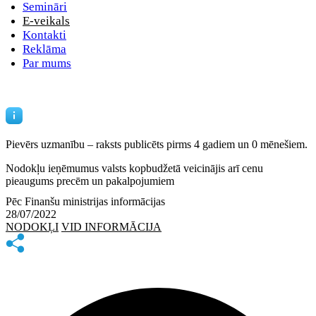
Semināri
E-veikals
Kontakti
Reklāma
Par mums
Pievērs uzmanību – raksts publicēts
pirms 4 gadiem un 0 mēnešiem.
Nodokļu ieņēmumus valsts kopbudžetā veicinājis arī cenu
pieaugums precēm un pakalpojumiem
Pēc Finanšu ministrijas informācijas
28/07/2022
NODOKĻI
VID INFORMĀCIJA