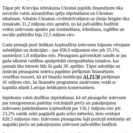
Tāpat pēc Krievijas iebrukuma Ukrainā papildu finansējums tika
novirzīts valsts aizsardzības spēju stiprināšanai un Ukrainas
atbalstam. Atbalsts Ukrainas civiliedzīvotājiem uz jūnija beigām tika
izmaksāts 31,2 miljonu eiro apmērā, no kā pašvaldību budžetā
veikto izdevumu apmērs par izmitināšanu, ēdināšanu, izglītību un
sociālo palīdzību bija 22,5 miljoni eiro.
Gada pirmajā pusē lielākais kopbudžeta izdevumu kāpums vērojams
subsīdijām un dotācijām – par 458,9 miljoniem eiro jeb 35,1%,
sasniedzot 1,8 miljardus eiro. Pieaugums galvenokārt saistīts ar jau
gada sākumā valdības apstiprinātā energoatbalsta izmaksu, kas
pamatā tika īstenots līdz šā gada 30. aprīlim. Tāpat subsīdiju un
dotāciju pieaugumu noteica papildus piešķirtais finansējums
veselības nozarei, kā arī finanšu institūcijai
ALTUM
piešķirtais
41 miljons eiro, lai finansētu programmu aizdevumu veidā ar
kapitāla atlaidi Latvijas lielākajiem komersantiem.
Iepirkums valsts drošības stiprināšanai, kā arī pieaugošie izdevumi
par energoresursu patēriņu veicinājuši preču un pakalpojumu
izdevumu palielināšanos kopbudžetā par 156,1 miljonu eiro jeb
23,2% vairāk nekā pagājušā gada sešos mēnešos, tiem veidojot
828,5 miljonus eiro. Izdevumu pieaugumu šajā pozīcijā ietekmēja arī
augstāki preču un pakalpojumu izdevumi pašvaldību budžetā.