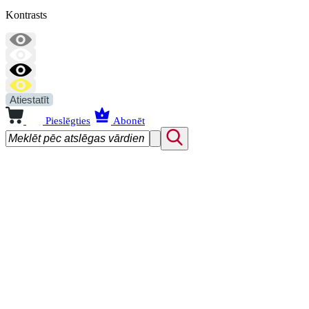
Kontrasts
Atiestatīt
Pieslēgties
Abonēt