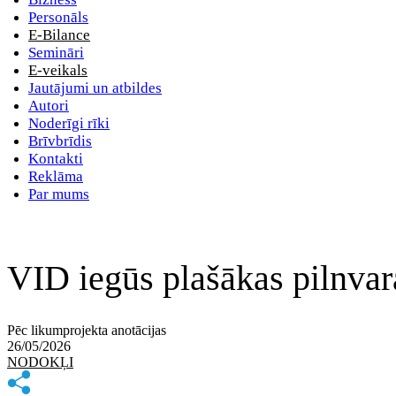
Personāls
E-Bilance
Semināri
E-veikals
Jautājumi un atbildes
Autori
Noderīgi rīki
Brīvbrīdis
Kontakti
Reklāma
Par mums
VID iegūs plašākas pilnvara
Pēc likumprojekta anotācijas
26/05/2026
NODOKĻI