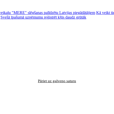
ēc veikalu "MERE" slēgšanas palīdzētu Latvijas piegādātājiem
Kā veikt ti
Svešā īpašumā uzņēmumu reģistrēt kļūs daudz grūtāk
Pāriet uz galveno saturu