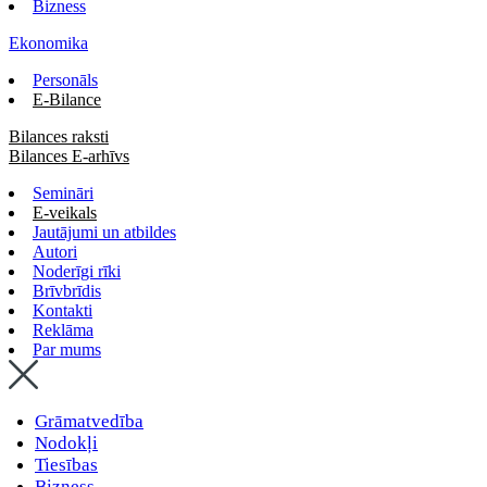
Bizness
Ekonomika
Personāls
E-Bilance
Bilances raksti
Bilances E-arhīvs
Semināri
E-veikals
Jautājumi un atbildes
Autori
Noderīgi rīki
Brīvbrīdis
Kontakti
Reklāma
Par mums
Grāmatvedība
Nodokļi
Tiesības
Bizness