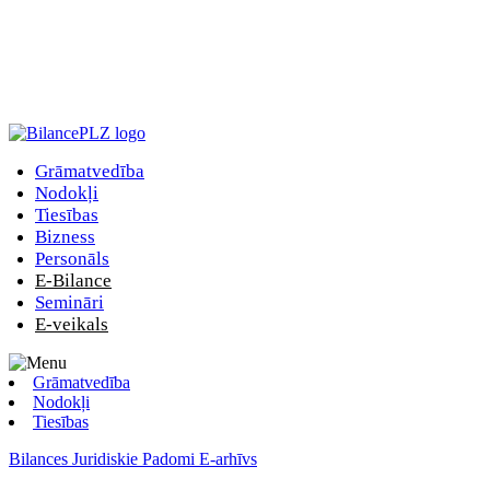
Grāmatvedība
Nodokļi
Tiesības
Bizness
Personāls
E-Bilance
Semināri
E-veikals
Grāmatvedība
Nodokļi
Tiesības
Bilances Juridiskie Padomi E-arhīvs