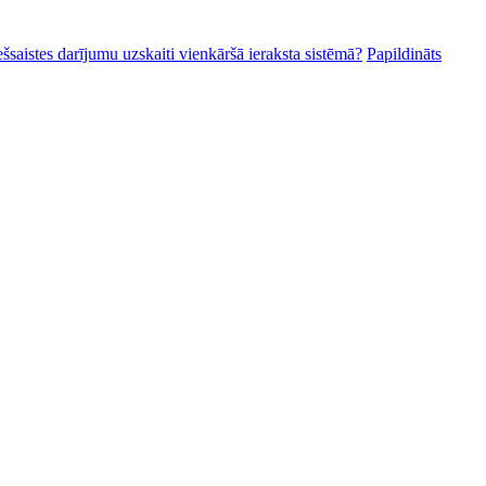
ešsaistes darījumu uzskaiti vienkāršā ieraksta sistēmā?
Papildināts