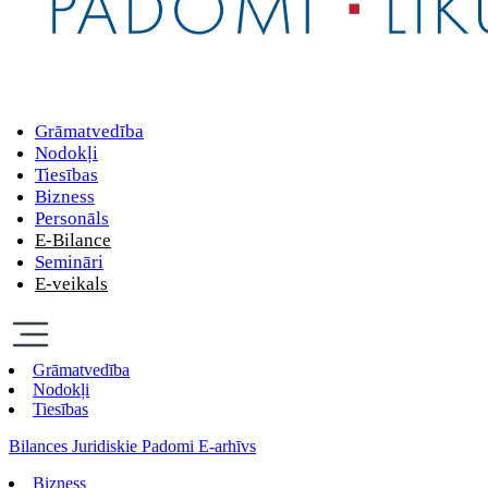
Grāmatvedība
Nodokļi
Tiesības
Bizness
Personāls
E-Bilance
Semināri
E-veikals
Grāmatvedība
Nodokļi
Tiesības
Bilances Juridiskie Padomi E-arhīvs
Bizness