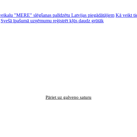
ēc veikalu "MERE" slēgšanas palīdzētu Latvijas piegādātājiem
Kā veikt ti
Svešā īpašumā uzņēmumu reģistrēt kļūs daudz grūtāk
Pāriet uz galveno saturu