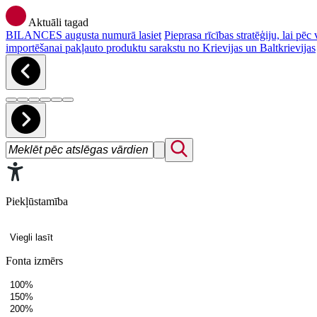
Aktuāli tagad
BILANCES augusta numurā lasiet
Pieprasa rīcības stratēģiju, lai p
importēšanai pakļauto produktu sarakstu no Krievijas un Baltkrievijas
Piekļūstamība
Viegli lasīt
Fonta izmērs
100%
150%
200%