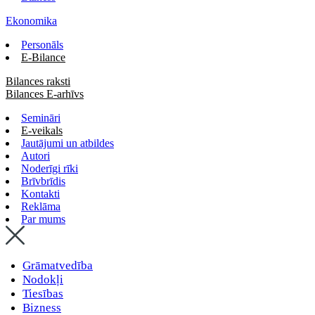
Ekonomika
Personāls
E-Bilance
Bilances raksti
Bilances E-arhīvs
Semināri
E-veikals
Jautājumi un atbildes
Autori
Noderīgi rīki
Brīvbrīdis
Kontakti
Reklāma
Par mums
Grāmatvedība
Nodokļi
Tiesības
Bizness