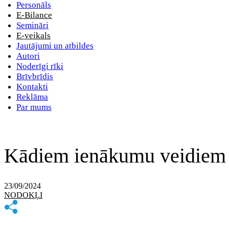
Personāls
E-Bilance
Semināri
E-veikals
Jautājumi un atbildes
Autori
Noderīgi rīki
Brīvbrīdis
Kontakti
Reklāma
Par mums
Kādiem ienākumu veidiem 
23/09/2024
NODOKĻI