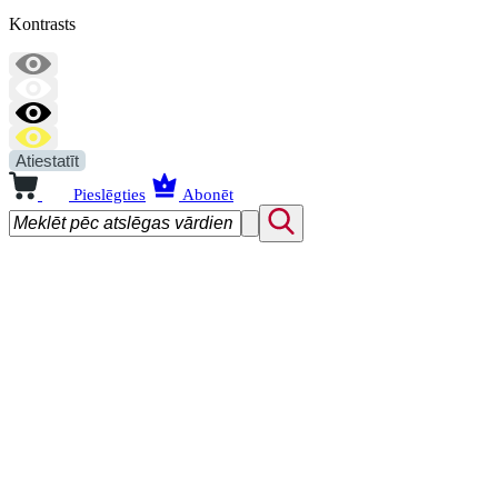
Kontrasts
Atiestatīt
Pieslēgties
Abonēt