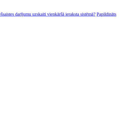
ešsaistes darījumu uzskaiti vienkāršā ieraksta sistēmā?
Papildināts