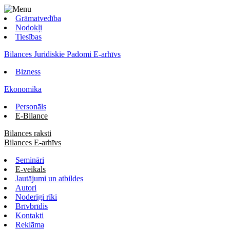
Grāmatvedība
Nodokļi
Tiesības
Bilances Juridiskie Padomi E-arhīvs
Bizness
Ekonomika
Personāls
E-Bilance
Bilances raksti
Bilances E-arhīvs
Semināri
E-veikals
Jautājumi un atbildes
Autori
Noderīgi rīki
Brīvbrīdis
Kontakti
Reklāma