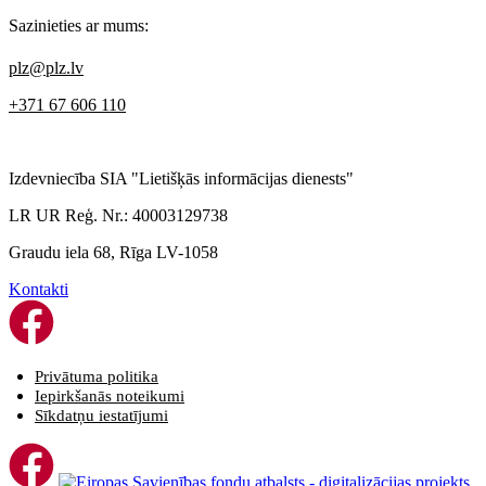
Sazinieties ar mums:
plz@plz.lv
+371 67 606 110
Izdevniecība SIA "Lietišķās informācijas dienests"
LR UR Reģ. Nr.: 40003129738
Graudu iela 68, Rīga LV-1058
Kontakti
Privātuma politika
Iepirkšanās noteikumi
Sīkdatņu iestatījumi