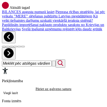
Aktuāli tagad
BILANCES augusta numurā lasiet
Pieprasa rīcības stratēģiju, lai pēc
veikalu "MERE" slēgšanas palīdzētu Latvijas piegādātājiem
Kā
veikt tiešsaistes darījumu uzskaiti vienkāršā ieraksta sistēmā?
Papildināts importēšanai pakļauto produktu sarakstu no Krievijas un
Baltkrievijas
Svešā īpašumā uzņēmumu reģistrēt kļūs daudz grūtāk
Piekļūstamība
Pāriet uz galveno saturu
Viegli lasīt
Fonta izmērs