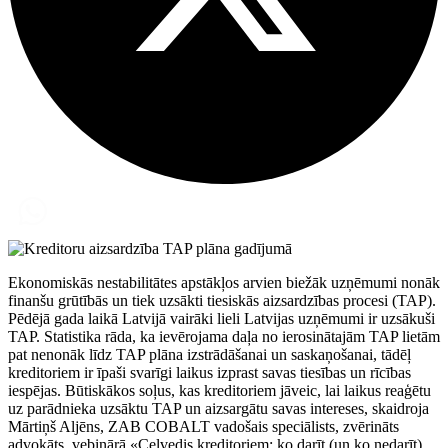
Ekonomiskās nestabilitātes apstākļos arvien biežāk uzņēmumi nonāk
finanšu grūtībās un tiek uzsākti tiesiskās aizsardzības procesi (TAP).
Pēdējā gada laikā Latvijā vairāki lieli Latvijas uzņēmumi ir uzsākuši
TAP. Statistika rāda, ka ievērojama daļa no ierosinātajām TAP lietām
pat nenonāk līdz TAP plāna izstrādāšanai un saskaņošanai, tādēļ
kreditoriem ir īpaši svarīgi laikus izprast savas tiesības un rīcības
iespējas. Būtiskākos soļus, kas kreditoriem jāveic, lai laikus reaģētu
uz parādnieka uzsāktu TAP un aizsargātu savas intereses, skaidroja
Mārtiņš Aljēns, ZAB COBALT vadošais speciālists, zvērināts
advokāts, vebinārā «Ceļvedis kreditoriem: ko darīt (un ko nedarīt),