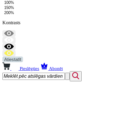
100%
150%
200%
Kontrasts
Atiestatīt
Pieslēgties
Abonēt