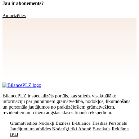
Jau ir abonements?
Autorizēties
Apstiprināt
>
privātuma politikai
BilancePLZ ir specializēts portāls, kas sniedz visaktuālāko
informāciju par jaunumiem grāmatvedībā, nodokļos, likumdošanā
un personāla jautājumos no praktizējošiem grāmatvežiem,
revidentiem un citiem augstas klases finanšu ekspertiem.
Grāmatvedība
Nodokļi
Bizness
E-Bilance
Tiesības
Personāls
Jautājumi un atbildes
Noderīgi rīki
Abonē
E-veikals
Reklāma
BUJ