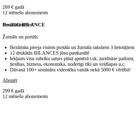
269 € gadā
12 mēnešu abonements
No 28 € mēnesī
Drukātā BILANCE
Žurnāls un portāls
Bezlimita pieeja visiem portāla un žurnāla rakstiem 3 lietotājiem
12 drukātās BILANCES jūsu pastkastītē
Iekļauts visu rubriku saturs pilnā apmērā t.sk. juridiskie padomi,
tiesības, bizness, ekonomika, noderīgi rīki un veidlapas u.c.
Dāvanā 100+ semināru videotēka vairāk nekā 5000 € vērtībā!
Abonēt
299 € gadā
12 mēnešu abonements