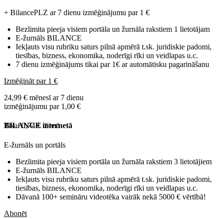
+ BilancePLZ ar 7 dienu izmēģinājumu par
1 €
Bezlimita pieeja visiem portāla un žurnāla rakstiem 1 lietotājam
E-žurnāls BILANCE
Iekļauts visu rubriku saturs pilnā apmērā t.sk. juridiskie padomi,
tiesības, bizness, ekonomika, noderīgi rīki un veidlapas u.c.
7 dienu izmēģinājums tikai par 1€ ar automātisku pagarināšanu
Izmēģināt par 1 €
24,99 € mēnesī ar 7 dienu
izmēģinājumu par 1,00 €
Tikai 0,74 € dienā
BILANCE internetā
E-žurnāls un portāls
Bezlimita pieeja visiem portāla un žurnāla rakstiem 3 lietotājiem
E-žurnāls BILANCE
Iekļauts visu rubriku saturs pilnā apmērā t.sk. juridiskie padomi,
tiesības, bizness, ekonomika, noderīgi rīki un veidlapas u.c.
Dāvanā 100+ semināru videotēka vairāk nekā 5000 € vērtībā!
Abonēt