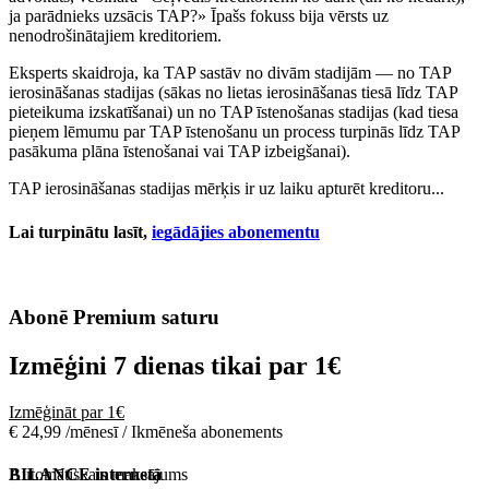
ja parādnieks uzsācis TAP?» Īpašs fokuss bija vērsts uz
nenodrošinātajiem kreditoriem.
Eksperts skaidroja, ka TAP sastāv no divām stadijām — no TAP
ierosināšanas stadijas (sākas no lietas ierosināšanas tiesā līdz TAP
pieteikuma izskatīšanai) un no TAP īstenošanas stadijas (kad tiesa
pieņem lēmumu par TAP īstenošanu un process turpinās līdz TAP
pasākuma plāna īstenošanai vai TAP izbeigšanai).
TAP ierosināšanas stadijas mērķis ir uz laiku apturēt kreditoru...
Lai turpinātu lasīt,
iegādājies abonementu
Abonē Premium saturu
Izmēģini 7 dienas tikai par
1€
Izmēģināt par 1€
€ 24,99 /mēnesī / Ikmēneša abonements
Automātiskais maksājums
BILANCE internetā