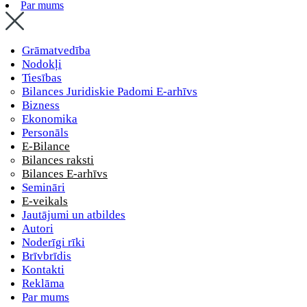
Par mums
Grāmatvedība
Nodokļi
Tiesības
Bilances Juridiskie Padomi E-arhīvs
Bizness
Ekonomika
Personāls
E-Bilance
Bilances raksti
Bilances E-arhīvs
Semināri
E-veikals
Jautājumi un atbildes
Autori
Noderīgi rīki
Brīvbrīdis
Kontakti
Reklāma
Par mums