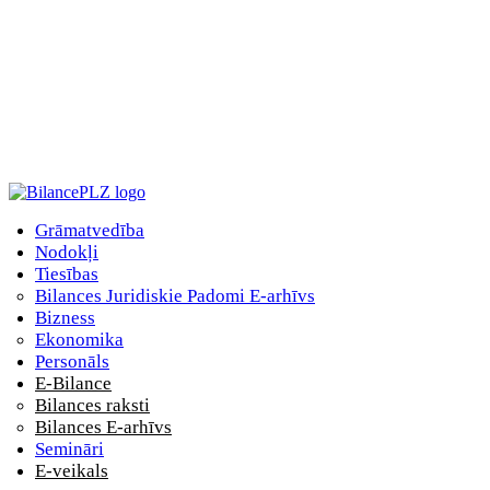
Grāmatvedība
Nodokļi
Tiesības
Bilances Juridiskie Padomi E-arhīvs
Bizness
Ekonomika
Personāls
E-Bilance
Bilances raksti
Bilances E-arhīvs
Semināri
E-veikals