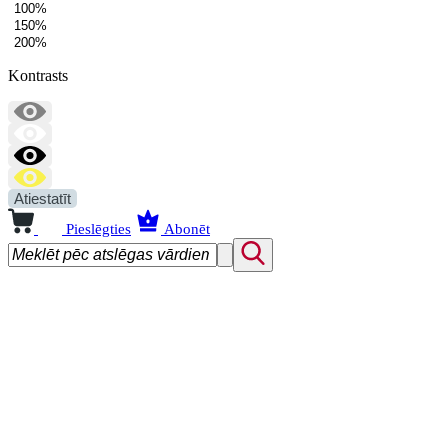
100%
150%
200%
Kontrasts
Atiestatīt
Pieslēgties
Abonēt