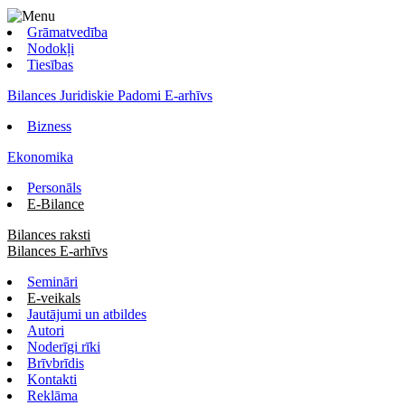
Grāmatvedība
Nodokļi
Tiesības
Bilances Juridiskie Padomi E-arhīvs
Bizness
Ekonomika
Personāls
E-Bilance
Bilances raksti
Bilances E-arhīvs
Semināri
E-veikals
Jautājumi un atbildes
Autori
Noderīgi rīki
Brīvbrīdis
Kontakti
Reklāma