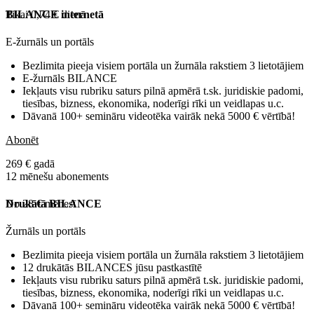
Tikai 0,74 € dienā
BILANCE internetā
E-žurnāls un portāls
Bezlimita pieeja visiem portāla un žurnāla rakstiem 3 lietotājiem
E-žurnāls BILANCE
Iekļauts visu rubriku saturs pilnā apmērā t.sk. juridiskie padomi,
tiesības, bizness, ekonomika, noderīgi rīki un veidlapas u.c.
Dāvanā 100+ semināru videotēka vairāk nekā 5000 € vērtībā!
Abonēt
269 € gadā
12 mēnešu abonements
No 28 € mēnesī
Drukātā BILANCE
Žurnāls un portāls
Bezlimita pieeja visiem portāla un žurnāla rakstiem 3 lietotājiem
12 drukātās BILANCES jūsu pastkastītē
Iekļauts visu rubriku saturs pilnā apmērā t.sk. juridiskie padomi,
tiesības, bizness, ekonomika, noderīgi rīki un veidlapas u.c.
Dāvanā 100+ semināru videotēka vairāk nekā 5000 € vērtībā!