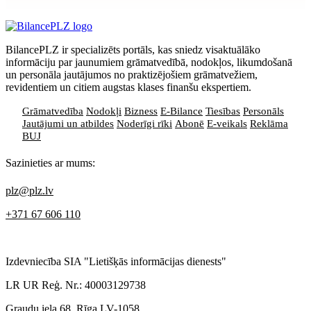
privātuma politikai
BilancePLZ ir specializēts portāls, kas sniedz visaktuālāko
informāciju par jaunumiem grāmatvedībā, nodokļos, likumdošanā
un personāla jautājumos no praktizējošiem grāmatvežiem,
revidentiem un citiem augstas klases finanšu ekspertiem.
Grāmatvedība
Nodokļi
Bizness
E-Bilance
Tiesības
Personāls
Jautājumi un atbildes
Noderīgi rīki
Abonē
E-veikals
Reklāma
BUJ
Sazinieties ar mums:
plz@plz.lv
+371 67 606 110
Izdevniecība SIA "Lietišķās informācijas dienests"
LR UR Reģ. Nr.: 40003129738
Graudu iela 68, Rīga LV-1058