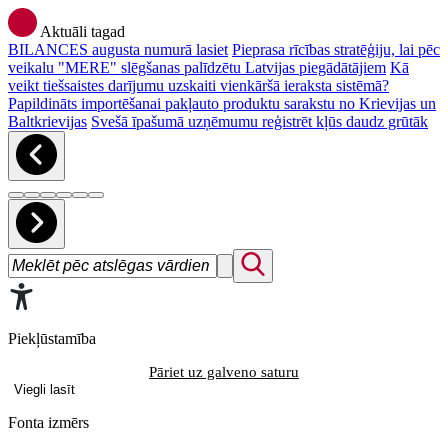
Aktuāli tagad
BILANCES augusta numurā lasiet
Pieprasa rīcības stratēģiju, lai pēc
veikalu "MERE" slēgšanas palīdzētu Latvijas piegādātājiem
Kā
veikt tiešsaistes darījumu uzskaiti vienkāršā ieraksta sistēmā?
Papildināts importēšanai pakļauto produktu sarakstu no Krievijas un
Baltkrievijas
Svešā īpašumā uzņēmumu reģistrēt kļūs daudz grūtāk
Piekļūstamība
Pāriet uz galveno saturu
Viegli lasīt
Fonta izmērs