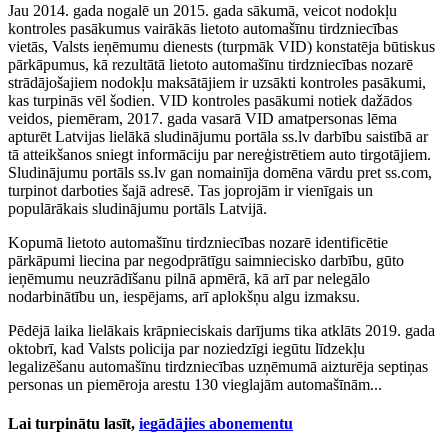
Jau 2014. gada nogalē un 2015. gada sākumā, veicot nodokļu
kontroles pasākumus vairākās lietoto automašīnu tirdzniecības
vietās, Valsts ieņēmumu dienests (turpmāk VID) konstatēja būtiskus
pārkāpumus, kā rezultātā lietoto automašīnu tirdzniecības nozarē
strādājošajiem nodokļu maksātājiem ir uzsākti kontroles pasākumi,
kas turpinās vēl šodien. VID kontroles pasākumi notiek dažādos
veidos, piemēram, 2017. gada vasarā VID amatpersonas lēma
apturēt Latvijas lielākā sludinājumu portāla ss.lv darbību saistībā ar
tā atteikšanos sniegt informāciju par nereģistrētiem auto tirgotājiem.
Sludinājumu portāls ss.lv gan nomainīja domēna vārdu pret ss.com,
turpinot darboties šajā adresē. Tas joprojām ir vienīgais un
populārākais sludinājumu portāls Latvijā.
Kopumā lietoto automašīnu tirdzniecības nozarē identificētie
pārkāpumi liecina par negodprātīgu saimniecisko darbību, gūto
ieņēmumu neuzrādīšanu pilnā apmērā, kā arī par nelegālo
nodarbinātību un, iespējams, arī aplokšņu algu izmaksu.
Pēdējā laika lielākais krāpnieciskais darījums tika atklāts 2019. gada
oktobrī, kad Valsts policija par noziedzīgi iegūtu līdzekļu
legalizēšanu automašīnu tirdzniecības uzņēmumā aizturēja septiņas
personas un piemēroja arestu 130 vieglajām automašīnām...
Lai turpinātu lasīt,
iegādājies abonementu