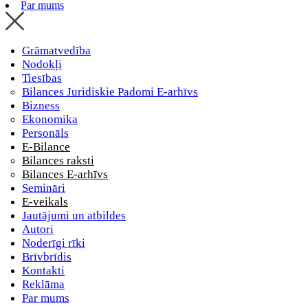
Par mums
Grāmatvedība
Nodokļi
Tiesības
Bilances Juridiskie Padomi E-arhīvs
Bizness
Ekonomika
Personāls
E-Bilance
Bilances raksti
Bilances E-arhīvs
Semināri
E-veikals
Jautājumi un atbildes
Autori
Noderīgi rīki
Brīvbrīdis
Kontakti
Reklāma
Par mums