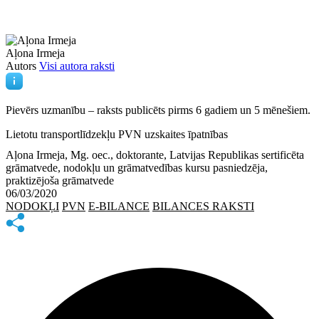
Aļona Irmeja
Autors
Visi autora raksti
Pievērs uzmanību – raksts publicēts
pirms 6 gadiem un 5 mēnešiem.
Lietotu transportlīdzekļu PVN uzskaites īpatnības
Aļona Irmeja, Mg. oec., doktorante, Latvijas Republikas sertificēta
grāmatvede, nodokļu un grāmatvedības kursu pasniedzēja,
praktizējoša grāmatvede
06/03/2020
NODOKĻI
PVN
E-BILANCE
BILANCES RAKSTI