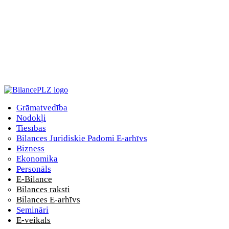
Grāmatvedība
Nodokļi
Tiesības
Bilances Juridiskie Padomi E-arhīvs
Bizness
Ekonomika
Personāls
E-Bilance
Bilances raksti
Bilances E-arhīvs
Semināri
E-veikals