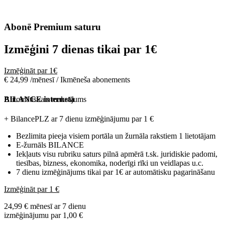
Abonē Premium saturu
Izmēģini 7 dienas tikai par
1€
Izmēģināt par 1€
€ 24,99 /mēnesī / Ikmēneša abonements
Automātiskais maksājums
BILANCE internetā
+ BilancePLZ ar 7 dienu izmēģinājumu par
1 €
Bezlimita pieeja visiem portāla un žurnāla rakstiem 1 lietotājam
E-žurnāls BILANCE
Iekļauts visu rubriku saturs pilnā apmērā t.sk. juridiskie padomi,
tiesības, bizness, ekonomika, noderīgi rīki un veidlapas u.c.
7 dienu izmēģinājums tikai par 1€ ar automātisku pagarināšanu
Izmēģināt par 1 €
24,99 € mēnesī ar 7 dienu
izmēģinājumu par 1,00 €