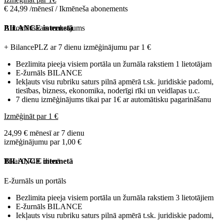
€ 24,99 /mēnesī / Ikmēneša abonements
Automātiskais maksājums
BILANCE internetā
+ BilancePLZ ar 7 dienu izmēģinājumu par
1 €
Bezlimita pieeja visiem portāla un žurnāla rakstiem 1 lietotājam
E-žurnāls BILANCE
Iekļauts visu rubriku saturs pilnā apmērā t.sk. juridiskie padomi,
tiesības, bizness, ekonomika, noderīgi rīki un veidlapas u.c.
7 dienu izmēģinājums tikai par 1€ ar automātisku pagarināšanu
Izmēģināt par 1 €
24,99 € mēnesī ar 7 dienu
izmēģinājumu par 1,00 €
Tikai 0,74 € dienā
BILANCE internetā
E-žurnāls un portāls
Bezlimita pieeja visiem portāla un žurnāla rakstiem 3 lietotājiem
E-žurnāls BILANCE
Iekļauts visu rubriku saturs pilnā apmērā t.sk. juridiskie padomi,