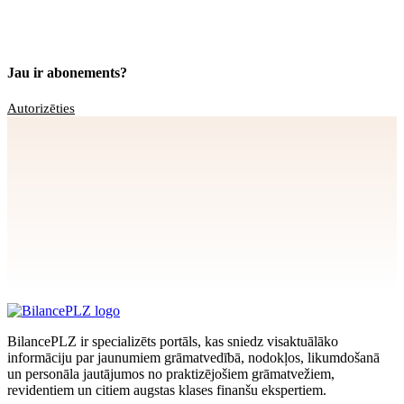
Jau ir abonements?
Autorizēties
Apstiprināt
>
privātuma politikai
BilancePLZ ir specializēts portāls, kas sniedz visaktuālāko
informāciju par jaunumiem grāmatvedībā, nodokļos, likumdošanā
un personāla jautājumos no praktizējošiem grāmatvežiem,
revidentiem un citiem augstas klases finanšu ekspertiem.