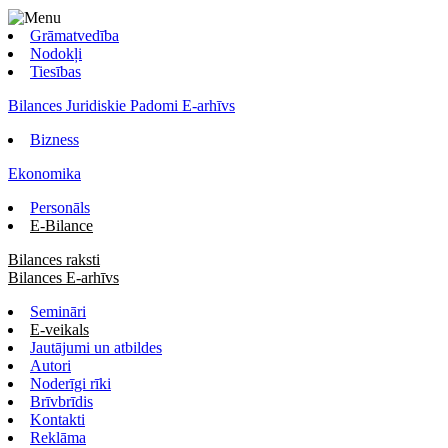
Grāmatvedība
Nodokļi
Tiesības
Bilances Juridiskie Padomi E-arhīvs
Bizness
Ekonomika
Personāls
E-Bilance
Bilances raksti
Bilances E-arhīvs
Semināri
E-veikals
Jautājumi un atbildes
Autori
Noderīgi rīki
Brīvbrīdis
Kontakti
Reklāma