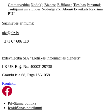
Grāmatvedība
Nodokļi
Bizness
E-Bilance
Tiesības
Personāls
Jautājumi un atbildes
Noderīgi rīki
Abonē
E-veikals
Reklāma
BUJ
Sazinieties ar mums:
plz@plz.lv
+371 67 606 110
Izdevniecība SIA "Lietišķās informācijas dienests"
LR UR Reģ. Nr.: 40003129738
Graudu iela 68, Rīga LV-1058
Kontakti
Privātuma politika
Iepirkšanās noteikumi