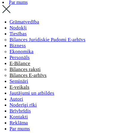
Par mums
Grāmatvedība
Nodokļi
Tiesības
Bilances Juridiskie Padomi E-arhīvs
Bizness
Ekonomika
Personāls
E-Bilance
Bilances raksti
Bilances E-arhīvs
Semināri
E-veikals
Jautājumi un atbildes
Autori
Noderīgi rīki
Brīvbrīdis
Kontakti
Reklāma
Par mums