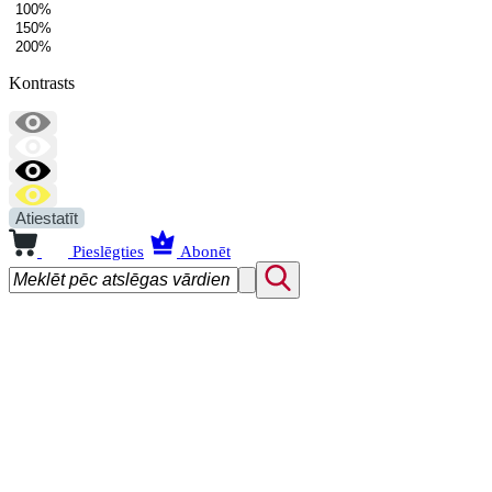
100%
150%
200%
Kontrasts
Atiestatīt
Pieslēgties
Abonēt