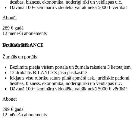
tiesības, bizness, ekonomika, noderīgi rīki un veidlapas u.c.
Dāvanā 100+ semināru videotēka vairāk nekā 5000 € vērtībā!
Abonēt
269 € gadā
12 mēnešu abonements
No 28 € mēnesī
Drukātā BILANCE
Žurnāls un portāls
Bezlimita pieeja visiem portāla un žurnāla rakstiem 3 lietotājiem
12 drukātās BILANCES jūsu pastkastītē
Iekļauts visu rubriku saturs pilnā apmērā t.sk. juridiskie padomi,
tiesības, bizness, ekonomika, noderīgi rīki un veidlapas u.c.
Dāvanā 100+ semināru videotēka vairāk nekā 5000 € vērtībā!
Abonēt
299 € gadā
12 mēnešu abonements