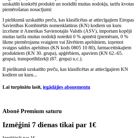
uzskaitīti konkrēti produkti un norādīti muitas nodokļa, tarifu kvotas
piemērošanas nosacījumi:
I pielikumā uzskaitīto preču, kas klasificētas ar attiecīgajiem Eiropas
Savienības Kombinētās nomenklatūras (KN) kodiem un kuru
izcelsme ir Amerikas Savienotajās Valstīs (ASV), importam kopējā
muitas tarifa muitas nodokļi noteikti 0 % apmērā (piemēram, 0 %
likme piemērojama svaigiem vai žāvētiem apelsīniem, izņemot
svaigus saldos apelsīnus (KN kods 0805 10 80), farmaceitiskajiem
produktiem (KN 30. grupa), apģērbiem, apaviem (KN 62.-65.
grupa), transportlīdzekļi (87. grupa) u.c.).
II pielikumā uzskaitīto preču, kas klasificētas ar attiecīgajiem KN
kodiem un kuru...
Lai turpinātu lasīt,
iegādājies abonementu
Abonē Premium saturu
Izmēģini 7 dienas tikai par
1€
Izmēģināt par 1€