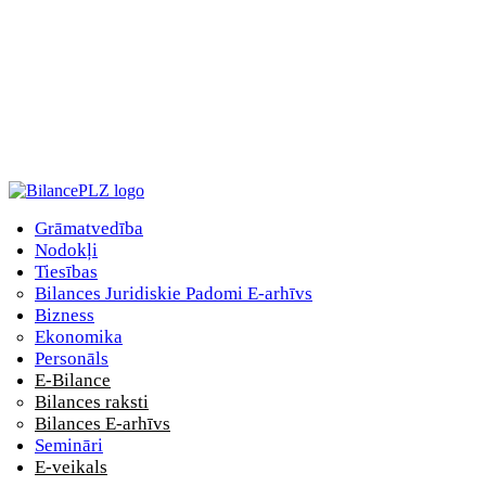
Grāmatvedība
Nodokļi
Tiesības
Bilances Juridiskie Padomi E-arhīvs
Bizness
Ekonomika
Personāls
E-Bilance
Bilances raksti
Bilances E-arhīvs
Semināri
E-veikals