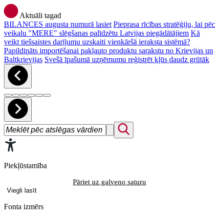
Aktuāli tagad
BILANCES augusta numurā lasiet
Pieprasa rīcības stratēģiju, lai pēc
veikalu "MERE" slēgšanas palīdzētu Latvijas piegādātājiem
Kā
veikt tiešsaistes darījumu uzskaiti vienkāršā ieraksta sistēmā?
Papildināts importēšanai pakļauto produktu sarakstu no Krievijas un
Baltkrievijas
Svešā īpašumā uzņēmumu reģistrēt kļūs daudz grūtāk
Piekļūstamība
Pāriet uz galveno saturu
Viegli lasīt
Fonta izmērs