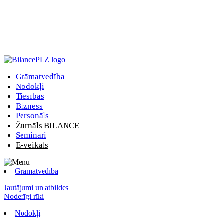
Grāmatvedība
Nodokļi
Tiesības
Bizness
Personāls
Žurnāls BILANCE
Semināri
E-veikals
Grāmatvedība
Jautājumi un atbildes
Noderīgi rīki
Nodokļi