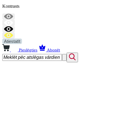
Kontrasts
Atiestatīt
Pieslēgties
Abonēt