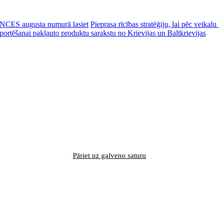
CES augusta numurā lasiet
Pieprasa rīcības stratēģiju, lai pēc veik
portēšanai pakļauto produktu sarakstu no Krievijas un Baltkrievijas
Pāriet uz galveno saturu