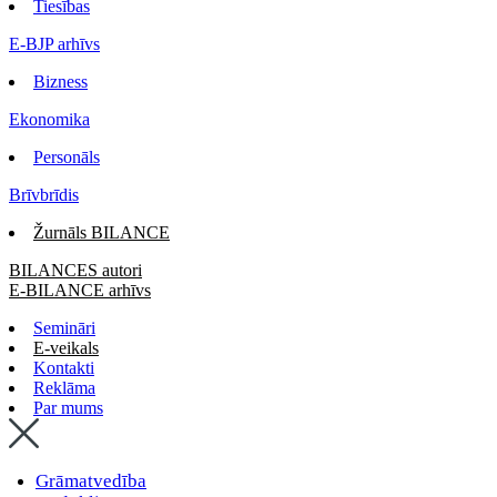
Tiesības
E-BJP arhīvs
Bizness
Ekonomika
Personāls
Brīvbrīdis
Žurnāls BILANCE
BILANCES autori
E-BILANCE arhīvs
Semināri
E-veikals
Kontakti
Reklāma
Par mums
Grāmatvedība