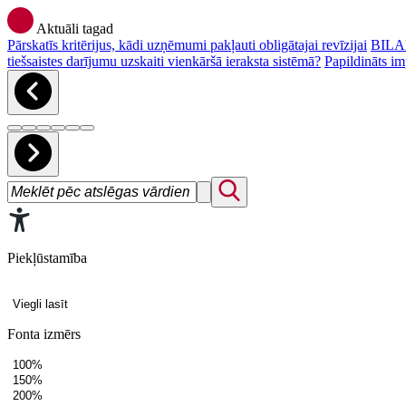
Aktuāli tagad
Pārskatīs kritērijus, kādi uzņēmumi pakļauti obligātajai revīzijai
BILAN
tiešsaistes darījumu uzskaiti vienkāršā ieraksta sistēmā?
Papildināts im
Piekļūstamība
Viegli lasīt
Fonta izmērs
100%
150%
200%