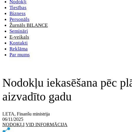
Nodokļi
Tiesības
Bizness
Personāls
Žurnāls BILANCE
Semināri
E-veikals
Kontakti
Reklāma
Par mums
Nodokļu iekasēšana pēc plān
aizvadīto gadu
LETA, Finanšu ministrija
06/11/2025
NODOKĻI
VID INFORMĀCIJA