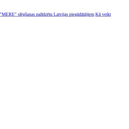
alu "MERE" slēgšanas palīdzētu Latvijas piegādātājiem
Kā veikt