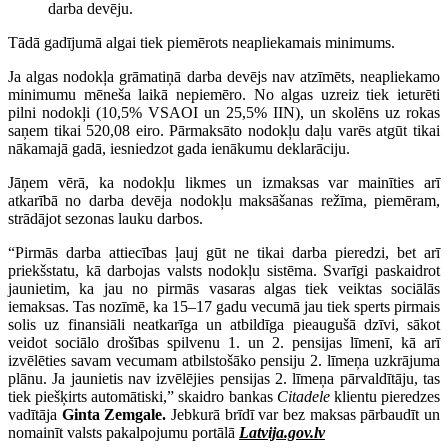
darba devēju.
Tādā gadījumā algai tiek piemērots neapliekamais minimums.
Ja algas nodokļa grāmatiņā darba devējs nav atzīmēts, neapliekamo
minimumu mēneša laikā nepiemēro. No algas uzreiz tiek ieturēti
pilni nodokļi (10,5% VSAOI un 25,5% IIN), un skolēns uz rokas
saņem tikai 520,08 eiro. Pārmaksāto nodokļu daļu varēs atgūt tikai
nākamajā gadā, iesniedzot gada ienākumu deklarāciju.
Jāņem vērā, ka nodokļu likmes un izmaksas var mainīties arī
atkarībā no darba devēja nodokļu maksāšanas režīma, piemēram,
strādājot sezonas lauku darbos.
“Pirmās darba attiecības ļauj gūt ne tikai darba pieredzi, bet arī
priekšstatu, kā darbojas valsts nodokļu sistēma. Svarīgi paskaidrot
jaunietim, ka jau no pirmās vasaras algas tiek veiktas sociālās
iemaksas. Tas nozīmē, ka 15–17 gadu vecumā jau tiek sperts pirmais
solis uz finansiāli neatkarīga un atbildīga pieaugušā dzīvi, sākot
veidot sociālo drošības spilvenu 1. un 2. pensijas līmenī, kā arī
izvēlēties savam vecumam atbilstošāko pensiju 2. līmeņa uzkrājuma
plānu. Ja jaunietis nav izvēlējies pensijas 2. līmeņa pārvaldītāju, tas
tiek piešķirts automātiski,” skaidro bankas
Citadele
klientu pieredzes
vadītāja
Ginta Zemgale.
Jebkurā brīdī var bez maksas pārbaudīt un
nomainīt valsts pakalpojumu portālā
Latvija.gov.lv