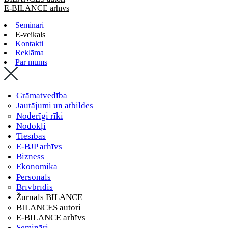
E-BILANCE arhīvs
Semināri
E-veikals
Kontakti
Reklāma
Par mums
Grāmatvedība
Jautājumi un atbildes
Noderīgi rīki
Nodokļi
Tiesības
E-BJP arhīvs
Bizness
Ekonomika
Personāls
Brīvbrīdis
Žurnāls BILANCE
BILANCES autori
E-BILANCE arhīvs
Semināri