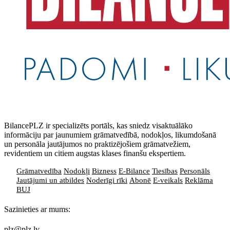
BilancePLZ ir specializēts portāls, kas sniedz visaktuālāko
informāciju par jaunumiem grāmatvedībā, nodokļos, likumdošanā
un personāla jautājumos no praktizējošiem grāmatvežiem,
revidentiem un citiem augstas klases finanšu ekspertiem.
Grāmatvedība
Nodokļi
Bizness
E-Bilance
Tiesības
Personāls
Jautājumi un atbildes
Noderīgi rīki
Abonē
E-veikals
Reklāma
BUJ
Sazinieties ar mums:
plz@plz.lv