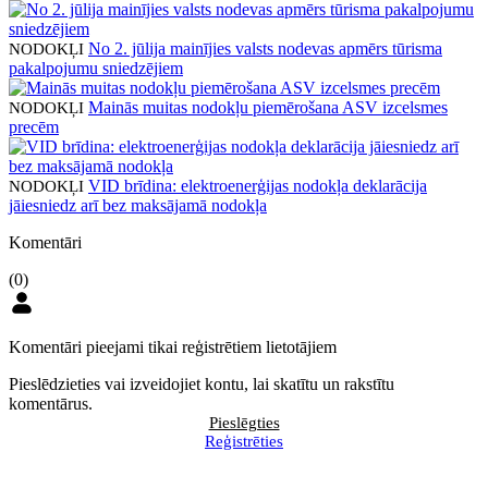
No 2. jūlija mainījies valsts nodevas apmērs tūrisma
NODOKĻI
pakalpojumu sniedzējiem
Mainās muitas nodokļu piemērošana ASV izcelsmes
NODOKĻI
precēm
VID brīdina: elektroenerģijas nodokļa deklarācija
NODOKĻI
jāiesniedz arī bez maksājamā nodokļa
Komentāri
(0)
Komentāri pieejami tikai reģistrētiem lietotājiem
Pieslēdzieties vai izveidojiet kontu, lai skatītu un rakstītu
komentārus.
Pieslēgties
Reģistrēties