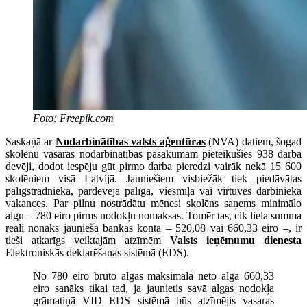
Foto: Freepik.com
Saskaņā ar
Nodarbinātības valsts aģentūras
(NVA) datiem, šogad
skolēnu vasaras nodarbinātības pasākumam pieteikušies 938 darba
devēji, dodot iespēju gūt pirmo darba pieredzi vairāk nekā 15 600
skolēniem visā Latvijā. Jauniešiem visbiežāk tiek piedāvātas
palīgstrādnieka, pārdevēja palīga, viesmīļa vai virtuves darbinieka
vakances. Par pilnu nostrādātu mēnesi skolēns saņems minimālo
algu – 780 eiro pirms nodokļu nomaksas. Tomēr tas, cik liela summa
reāli nonāks jaunieša bankas kontā – 520,08 vai 660,33 eiro –, ir
tieši atkarīgs veiktajām atzīmēm
Valsts ieņēmumu dienesta
Elektroniskās deklarēšanas sistēmā (EDS).
No 780 eiro bruto algas maksimālā neto alga 660,33
eiro sanāks tikai tad, ja jaunietis savā algas nodokļa
grāmatiņā VID EDS sistēmā būs atzīmējis vasaras