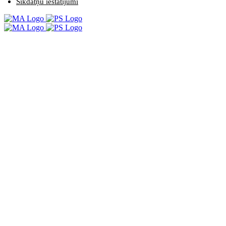
Sīkdatņu iestatījumi