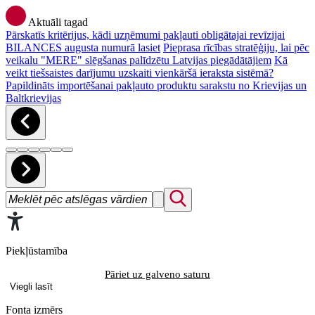
Aktuāli tagad
Pārskatīs kritērijus, kādi uzņēmumi pakļauti obligātajai revīzijai
BILANCES augusta numurā lasiet
Pieprasa rīcības stratēģiju, lai pēc
veikalu "MERE" slēgšanas palīdzētu Latvijas piegādātājiem
Kā
veikt tiešsaistes darījumu uzskaiti vienkāršā ieraksta sistēmā?
Papildināts importēšanai pakļauto produktu sarakstu no Krievijas un
Baltkrievijas
Piekļūstamība
Pāriet uz galveno saturu
Viegli lasīt
Fonta izmērs