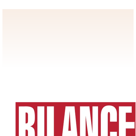
Apstiprināt
>
privātuma politikai