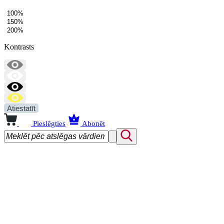
100%
150%
200%
Kontrasts
Atiestatīt
Pieslēgties
Abonēt