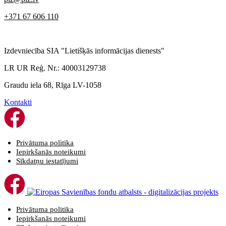
+371 67 606 110
Izdevniecība SIA "Lietišķās informācijas dienests"
LR UR Reģ. Nr.: 40003129738
Graudu iela 68, Rīga LV-1058
Kontakti
Privātuma politika
Iepirkšanās noteikumi
Sīkdatņu iestatījumi
Privātuma politika
Iepirkšanās noteikumi