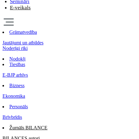
Semināri
E-veikals
Grāmatvedība
Jautājumi un atbildes
Noderīgi rīki
Nodokļi
Tiesības
E-BJP arhīvs
Bizness
Ekonomika
Personāls
Brīvbrīdis
Žurnāls BILANCE
BILANCES autori