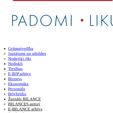
Grāmatvedība
Jautājumi un atbildes
Noderīgi rīki
Nodokļi
Tiesības
E-BJP arhīvs
Bizness
Ekonomika
Personāls
Brīvbrīdis
Žurnāls BILANCE
BILANCES autori
E-BILANCE arhīvs