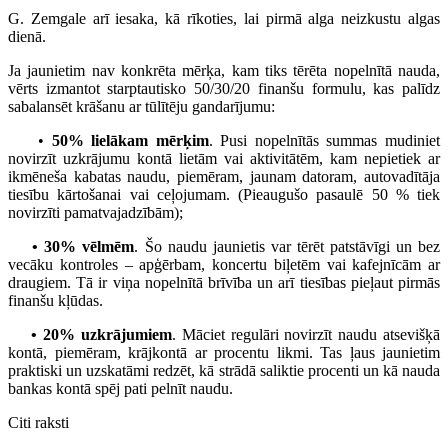
G. Zemgale arī iesaka, kā rīkoties, lai pirmā alga neizkustu algas
dienā.
Ja jaunietim nav konkrēta mērķa, kam tiks tērēta nopelnītā nauda,
vērts izmantot starptautisko 50/30/20 finanšu formulu, kas palīdz
sabalansēt krāšanu ar tūlītēju gandarījumu:
•
50% lielākam mērķim
. Pusi nopelnītās summas mudiniet
novirzīt uzkrājumu kontā lietām vai aktivitātēm, kam nepietiek ar
ikmēneša kabatas naudu, piemēram, jaunam datoram, autovadītāja
tiesību kārtošanai vai ceļojumam. (Pieaugušo pasaulē 50 % tiek
novirzīti pamatvajadzībām);
• 30% vēlmēm
. Šo naudu jaunietis var tērēt patstāvīgi un bez
vecāku kontroles – apģērbam, koncertu biļetēm vai kafejnīcām ar
draugiem. Tā ir viņa nopelnītā brīvība un arī tiesības pieļaut pirmās
finanšu kļūdas.
• 20% uzkrājumiem
. Māciet regulāri novirzīt naudu atsevišķā
kontā, piemēram, krājkontā ar procentu likmi. Tas ļaus jaunietim
praktiski un uzskatāmi redzēt, kā strādā saliktie procenti un kā nauda
bankas kontā spēj pati pelnīt naudu.
Citi raksti