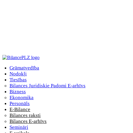
Grāmatvedība
Nodokļi
Tiesības
Bilances Juridiskie Padomi E-arhīvs
Bizness
Ekonomika
Personāls
E-Bilance
Bilances raksti
Bilances E-arhīvs
Semināri