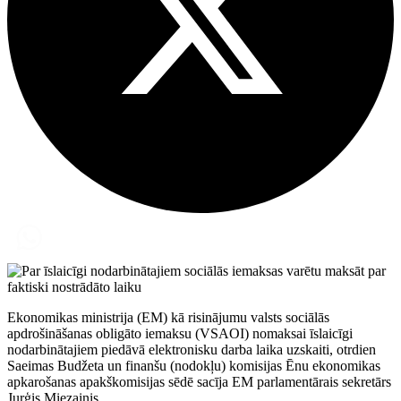
Ekonomikas ministrija (EM) kā risinājumu valsts sociālās
apdrošināšanas obligāto iemaksu (VSAOI) nomaksai īslaicīgi
nodarbinātajiem piedāvā elektronisku darba laika uzskaiti, otrdien
Saeimas Budžeta un finanšu (nodokļu) komisijas Ēnu ekonomikas
apkarošanas apakškomisijas sēdē sacīja EM parlamentārais sekretārs
Jurģis Miezainis.