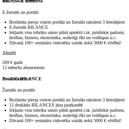
Tikai 0,74 € dienā
BILANCE internetā
E-žurnāls un portāls
Bezlimita pieeja visiem portāla un žurnāla rakstiem 3 lietotājiem
E-žurnāls BILANCE
Iekļauts visu rubriku saturs pilnā apmērā t.sk. juridiskie padomi,
tiesības, bizness, ekonomika, noderīgi rīki un veidlapas u.c.
Dāvanā 100+ semināru videotēka vairāk nekā 5000 € vērtībā!
Abonēt
269 € gadā
12 mēnešu abonements
No 28 € mēnesī
Drukātā BILANCE
Žurnāls un portāls
Bezlimita pieeja visiem portāla un žurnāla rakstiem 3 lietotājiem
12 drukātās BILANCES jūsu pastkastītē
Iekļauts visu rubriku saturs pilnā apmērā t.sk. juridiskie padomi,
tiesības, bizness, ekonomika, noderīgi rīki un veidlapas u.c.
Dāvanā 100+ semināru videotēka vairāk nekā 5000 € vērtībā!