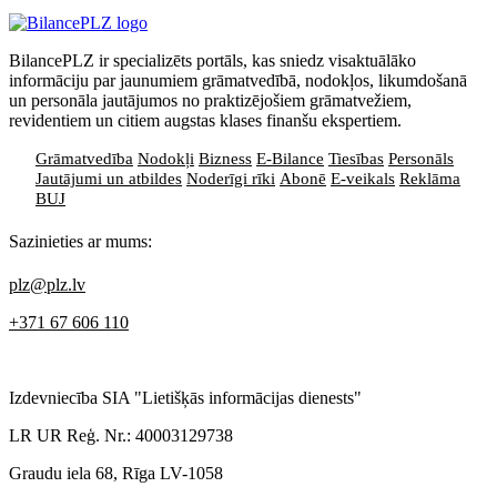
BilancePLZ ir specializēts portāls, kas sniedz visaktuālāko
informāciju par jaunumiem grāmatvedībā, nodokļos, likumdošanā
un personāla jautājumos no praktizējošiem grāmatvežiem,
revidentiem un citiem augstas klases finanšu ekspertiem.
Grāmatvedība
Nodokļi
Bizness
E-Bilance
Tiesības
Personāls
Jautājumi un atbildes
Noderīgi rīki
Abonē
E-veikals
Reklāma
BUJ
Sazinieties ar mums:
plz@plz.lv
+371 67 606 110
Izdevniecība SIA "Lietišķās informācijas dienests"
LR UR Reģ. Nr.: 40003129738
Graudu iela 68, Rīga LV-1058