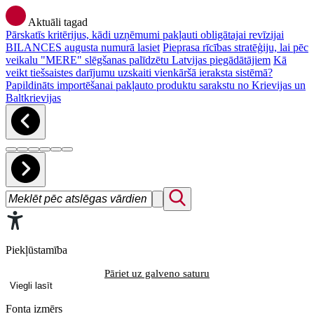
Aktuāli tagad
Pārskatīs kritērijus, kādi uzņēmumi pakļauti obligātajai revīzijai
BILANCES augusta numurā lasiet
Pieprasa rīcības stratēģiju, lai pēc
veikalu "MERE" slēgšanas palīdzētu Latvijas piegādātājiem
Kā
veikt tiešsaistes darījumu uzskaiti vienkāršā ieraksta sistēmā?
Papildināts importēšanai pakļauto produktu sarakstu no Krievijas un
Baltkrievijas
Piekļūstamība
Pāriet uz galveno saturu
Viegli lasīt
Fonta izmērs