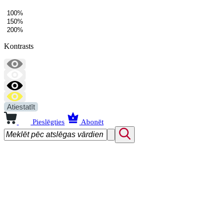
100%
150%
200%
Kontrasts
Atiestatīt
Pieslēgties
Abonēt