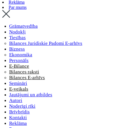
Reklāma
Par mums
Grāmatvedība
Nodokļi
Tiesības
Bilances Juridiskie Padomi E-arhīvs
Bizness
Ekonomika
Personāls
E-Bilance
Bilances raksti
Bilances E-arhīvs
Semināri
E-veikals
Jautājumi un atbildes
Autori
Noderīgi rīki
Brīvbrīdis
Kontakti
Reklāma