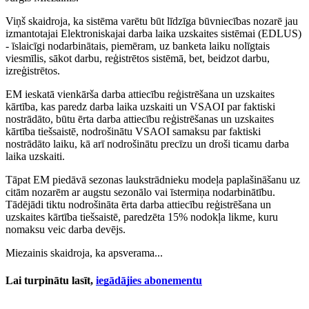
Viņš skaidroja, ka sistēma varētu būt līdzīga būvniecības nozarē jau
izmantotajai Elektroniskajai darba laika uzskaites sistēmai (EDLUS)
- īslaicīgi nodarbinātais, piemēram, uz banketa laiku nolīgtais
viesmīlis, sākot darbu, reģistrētos sistēmā, bet, beidzot darbu,
izreģistrētos.
EM ieskatā vienkārša darba attiecību reģistrēšana un uzskaites
kārtība, kas paredz darba laika uzskaiti un VSAOI par faktiski
nostrādāto, būtu ērta darba attiecību reģistrēšanas un uzskaites
kārtība tiešsaistē, nodrošinātu VSAOI samaksu par faktiski
nostrādāto laiku, kā arī nodrošinātu precīzu un droši ticamu darba
laika uzskaiti.
Tāpat EM piedāvā sezonas laukstrādnieku modeļa paplašināšanu uz
citām nozarēm ar augstu sezonālo vai īstermiņa nodarbinātību.
Tādējādi tiktu nodrošināta ērta darba attiecību reģistrēšana un
uzskaites kārtība tiešsaistē, paredzēta 15% nodokļa likme, kuru
nomaksu veic darba devējs.
Miezainis skaidroja, ka apsverama...
Lai turpinātu lasīt,
iegādājies abonementu