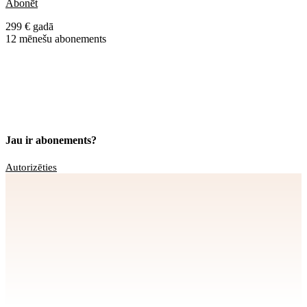
Abonēt
299 € gadā
12 mēnešu abonements
Jau ir abonements?
Autorizēties
Apstiprināt
>
privātuma politikai