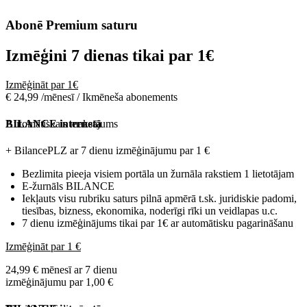
Abonē Premium saturu
Izmēģini 7 dienas tikai par
1€
Izmēģināt par 1€
€ 24,99 /mēnesī / Ikmēneša abonements
Automātiskais maksājums
BILANCE internetā
+ BilancePLZ ar 7 dienu izmēģinājumu par
1 €
Bezlimita pieeja visiem portāla un žurnāla rakstiem 1 lietotājam
E-žurnāls BILANCE
Iekļauts visu rubriku saturs pilnā apmērā t.sk. juridiskie padomi,
tiesības, bizness, ekonomika, noderīgi rīki un veidlapas u.c.
7 dienu izmēģinājums tikai par 1€ ar automātisku pagarināšanu
Izmēģināt par 1 €
24,99 € mēnesī ar 7 dienu
izmēģinājumu par 1,00 €