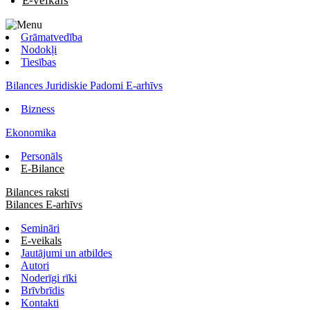
E-veikals
Grāmatvedība
Nodokļi
Tiesības
Bilances Juridiskie Padomi E-arhīvs
Bizness
Ekonomika
Personāls
E-Bilance
Bilances raksti
Bilances E-arhīvs
Semināri
E-veikals
Jautājumi un atbildes
Autori
Noderīgi rīki
Brīvbrīdis
Kontakti