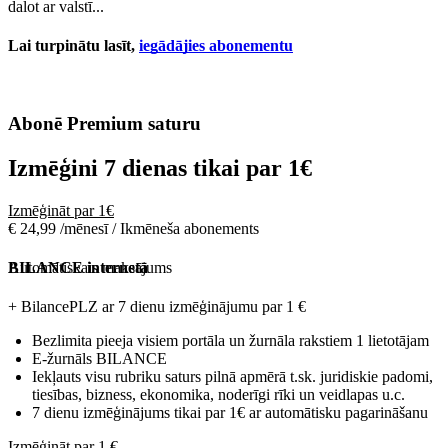
dalot ar valstī...
Lai turpinātu lasīt,
iegādājies abonementu
Abonē Premium saturu
Izmēģini 7 dienas tikai par
1€
Izmēģināt par 1€
€ 24,99 /mēnesī / Ikmēneša abonements
Automātiskais maksājums
BILANCE internetā
+ BilancePLZ ar 7 dienu izmēģinājumu par
1 €
Bezlimita pieeja visiem portāla un žurnāla rakstiem 1 lietotājam
E-žurnāls BILANCE
Iekļauts visu rubriku saturs pilnā apmērā t.sk. juridiskie padomi,
tiesības, bizness, ekonomika, noderīgi rīki un veidlapas u.c.
7 dienu izmēģinājums tikai par 1€ ar automātisku pagarināšanu
Izmēģināt par 1 €