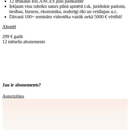
12 drukātās BILANCES jūsu pastkastītē
Iekļauts visu rubriku saturs pilnā apmērā t.sk. juridiskie padomi,
tiesības, bizness, ekonomika, noderīgi rīki un veidlapas u.c.
Dāvanā 100+ semināru videotēka vairāk nekā 5000 € vērtībā!
Abonēt
299 € gadā
12 mēnešu abonements
Jau ir abonements?
Autorizēties