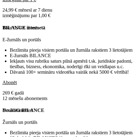
24,99 € mēnesī ar 7 dienu
izmēģinājumu par 1,00 €
Tikai 0,74 € dienā
BILANCE internetā
E-žurnāls un portāls
Bezlimita pieeja visiem portāla un žurnāla rakstiem 3 lietotājiem
E-žurnāls BILANCE
Iekļauts visu rubriku saturs pilnā apmērā t.sk. juridiskie padomi,
tiesības, bizness, ekonomika, noderīgi rīki un veidlapas u.c.
Dāvanā 100+ semināru videotēka vairāk nekā 5000 € vērtībā!
Abonēt
269 € gadā
12 mēnešu abonements
No 28 € mēnesī
Drukātā BILANCE
Žurnāls un portāls
Bezlimita pieeja visiem portāla un žurnāla rakstiem 3 lietotājiem