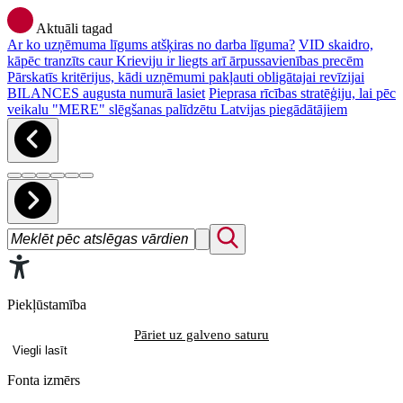
Aktuāli tagad
Ar ko uzņēmuma līgums atšķiras no darba līguma?
VID skaidro,
kāpēc tranzīts caur Krieviju ir liegts arī ārpussavienības precēm
Pārskatīs kritērijus, kādi uzņēmumi pakļauti obligātajai revīzijai
BILANCES augusta numurā lasiet
Pieprasa rīcības stratēģiju, lai pēc
veikalu "MERE" slēgšanas palīdzētu Latvijas piegādātājiem
Piekļūstamība
Pāriet uz galveno saturu
Viegli lasīt
Fonta izmērs