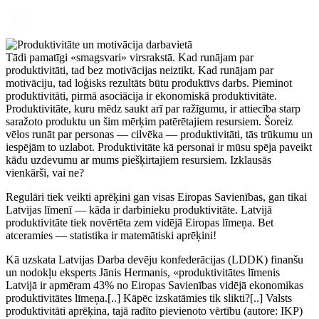
Tādi pamatīgi «smagsvari» virsrakstā. Kad runājam par
produktivitāti, tad bez motivācijas neiztikt. Kad runājam par
motivāciju, tad loģisks rezultāts būtu produktīvs darbs. Pieminot
produktivitāti, pirmā asociācija ir ekonomiskā produktivitāte.
Produktivitāte, kuru mēdz saukt arī par ražīgumu, ir attiecība starp
saražoto produktu un šim mērķim patērētajiem resursiem. Šoreiz
vēlos runāt par personas — cilvēka — produktivitāti, tās trūkumu un
iespējām to uzlabot. Produktivitāte kā personai ir mūsu spēja paveikt
kādu uzdevumu ar mums piešķirtajiem resursiem. Izklausās
vienkārši, vai ne?
Regulāri tiek veikti aprēķini gan visas Eiropas Savienības, gan tikai
Latvijas līmenī — kāda ir darbinieku produktivitāte. Latvijā
produktivitāte tiek novērtēta zem vidējā Eiropas līmeņa. Bet
atceramies — statistika ir matemātiski aprēķini!
Kā uzskata Latvijas Darba devēju konfederācijas (LDDK) finanšu
un nodokļu eksperts Jānis Hermanis, «produktivitātes līmenis
Latvijā ir apmēram 43% no Eiropas Savienības vidējā ekonomikas
produktivitātes līmeņa.[..] Kāpēc izskatāmies tik slikti?[..] Valsts
produktivitāti aprēķina, tajā radīto pievienoto vērtību (autore: IKP)