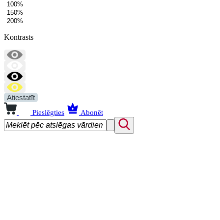
100%
150%
200%
Kontrasts
Atiestatīt
Pieslēgties
Abonēt