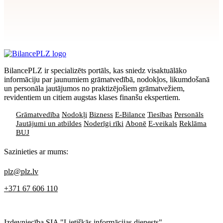
Apstiprināt
>
privātuma politikai
BilancePLZ ir specializēts portāls, kas sniedz visaktuālāko
informāciju par jaunumiem grāmatvedībā, nodokļos, likumdošanā
un personāla jautājumos no praktizējošiem grāmatvežiem,
revidentiem un citiem augstas klases finanšu ekspertiem.
Grāmatvedība
Nodokļi
Bizness
E-Bilance
Tiesības
Personāls
Jautājumi un atbildes
Noderīgi rīki
Abonē
E-veikals
Reklāma
BUJ
Sazinieties ar mums:
plz@plz.lv
+371 67 606 110
Izdevniecība SIA "Lietišķās informācijas dienests"