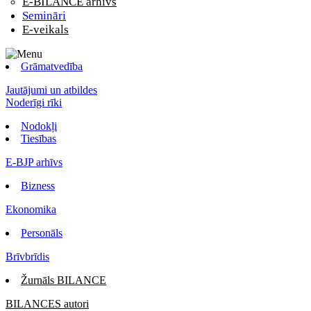
E-BILANCE arhīvs
Semināri
E-veikals
Grāmatvedība
Jautājumi un atbildes
Noderīgi rīki
Nodokļi
Tiesības
E-BJP arhīvs
Bizness
Ekonomika
Personāls
Brīvbrīdis
Žurnāls BILANCE
BILANCES autori