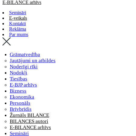
E-BILANCE arhīvs
Semināri
E-veikals
Kontakti
Reklāma
Par mums
Grāmatvedība
Jautājumi un atbildes
Noderīgi rīki
Nodokļi
Tiesības
E-BJP arhīvs
Bizness
Ekonomika
Personāls
Brīvbrīdis
Žurnāls BILANCE
BILANCES autori
E-BILANCE arhīvs
Semināri