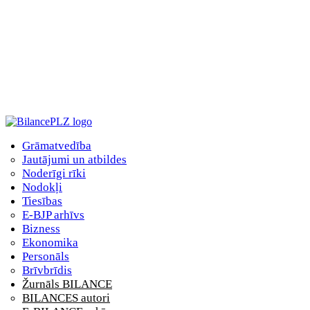
Grāmatvedība
Jautājumi un atbildes
Noderīgi rīki
Nodokļi
Tiesības
E-BJP arhīvs
Bizness
Ekonomika
Personāls
Brīvbrīdis
Žurnāls BILANCE
BILANCES autori