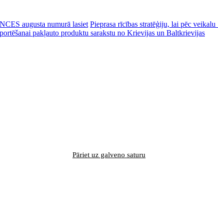
CES augusta numurā lasiet
Pieprasa rīcības stratēģiju, lai pēc veik
portēšanai pakļauto produktu sarakstu no Krievijas un Baltkrievijas
Pāriet uz galveno saturu