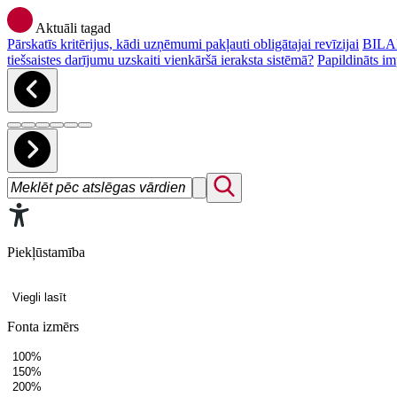
Aktuāli tagad
Pārskatīs kritērijus, kādi uzņēmumi pakļauti obligātajai revīzijai
BILAN
tiešsaistes darījumu uzskaiti vienkāršā ieraksta sistēmā?
Papildināts im
Piekļūstamība
Viegli lasīt
Fonta izmērs
100%
150%
200%