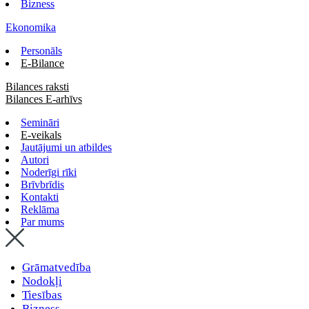
Bizness
Ekonomika
Personāls
E-Bilance
Bilances raksti
Bilances E-arhīvs
Semināri
E-veikals
Jautājumi un atbildes
Autori
Noderīgi rīki
Brīvbrīdis
Kontakti
Reklāma
Par mums
Grāmatvedība
Nodokļi
Tiesības
Bizness