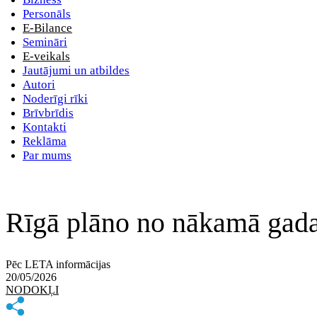
Personāls
E-Bilance
Semināri
E-veikals
Jautājumi un atbildes
Autori
Noderīgi rīki
Brīvbrīdis
Kontakti
Reklāma
Par mums
Rīgā plāno no nākamā gada
Pēc LETA informācijas
20/05/2026
NODOKĻI