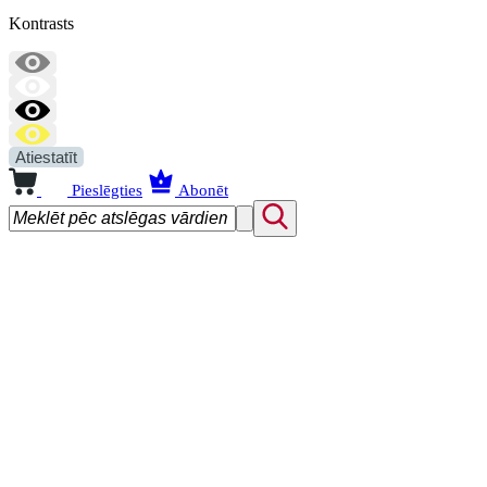
Kontrasts
Atiestatīt
Pieslēgties
Abonēt