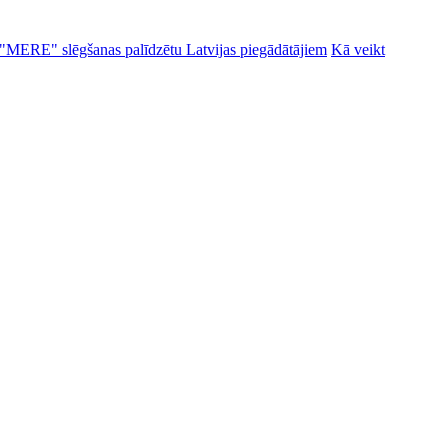
alu "MERE" slēgšanas palīdzētu Latvijas piegādātājiem
Kā veikt