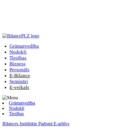
Grāmatvedība
Nodokļi
Tiesības
Bizness
Personāls
E-Bilance
Semināri
E-veikals
Grāmatvedība
Nodokļi
Tiesības
Bilances Juridiskie Padomi E-arhīvs