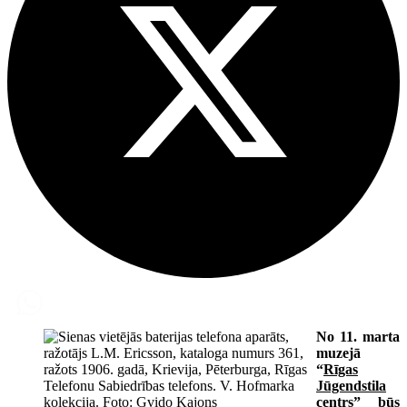
No 11. marta
muzejā
“
Rīgas
Jūgendstila
centrs
” būs