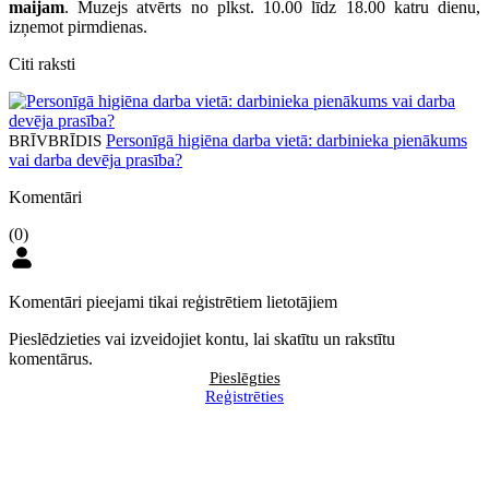
maijam
. Muzejs atvērts no plkst. 10.00 līdz 18.00 katru dienu,
izņemot pirmdienas.
Citi raksti
Personīgā higiēna darba vietā: darbinieka pienākums
BRĪVBRĪDIS
vai darba devēja prasība?
Komentāri
(0)
Komentāri pieejami tikai reģistrētiem lietotājiem
Pieslēdzieties vai izveidojiet kontu, lai skatītu un rakstītu
komentārus.
Pieslēgties
Reģistrēties