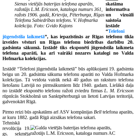
Sienas vietējās baterijas telefona aparāts,
skatāma
ražotājs L.M. Ericsson, kataloga numurs 361,
informatīva
ražots 1906. gadā, Krievija, Pēterburga, Rīgas
un vizuāli
Telefonu Sabiedrības telefons. V. Hofmarka
saistoša
kolekcija. Foto: Gvido Kajons
izstāde
“
Telefoni
jūgendstila laikmetā
”, kas iepazīstinās ar Rīgas telefonu tīkla
izveides vēsturi un Rīgas telefonu biedrības darbību 20.
gadsimta sākumā. Izstādē tiks eksponēti jūgendstila laikmeta
telefona aparāti, ka arī vairāki nozares katalogi no Valda
Hofmarka kolekcijas.
Izstādē “Telefoni jūgendstila laikmetā” būs aplūkojami 19. gadsimta
beigu un 20. gadsimta sākuma telefonu aparāti no Valda Hofmarka
kolekcijas. Tā veidota vairāk nekā 40 gadus un raksturo telefona
lietošanu Latvijā no pirmsākumiem līdz 1940. gadam. Lielākā daļa
no izstādē eksponēto telefonu ražoti zviedru firmas
L. M. Ericsson
rūpnīcās Stokholmā un Sanktpēterburgā un lietoti Latvijas teritorijā,
galvenokārt Rīgā.
Pirmo reizi būs apskatāms arī ASV kompānijas
Bell
telefona aparāts,
ar kuru 1882. gadā Rīgā aizsākas telefona sakari.
Tehniskā
revolūcija 19.
gs. sekmēja