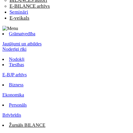
BILANCES autori
E-BILANCE arhīvs
Semināri
E-veikals
Grāmatvedība
Jautājumi un atbildes
Noderīgi rīki
Nodokļi
Tiesības
E-BJP arhīvs
Bizness
Ekonomika
Personāls
Brīvbrīdis
Žurnāls BILANCE