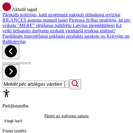
Aktuāli tagad
Pārskatīs kritērijus, kādi uzņēmumi pakļauti obligātajai revīzijai
BILANCES augusta numurā lasiet
Pieprasa rīcības stratēģiju, lai pēc
veikalu "MERE" slēgšanas palīdzētu Latvijas piegādātājiem
Kā
veikt tiešsaistes darījumu uzskaiti vienkāršā ieraksta sistēmā?
Papildināts importēšanai pakļauto produktu sarakstu no Krievijas un
Baltkrievijas
Piekļūstamība
Pāriet uz galveno saturu
Viegli lasīt
Fonta izmērs