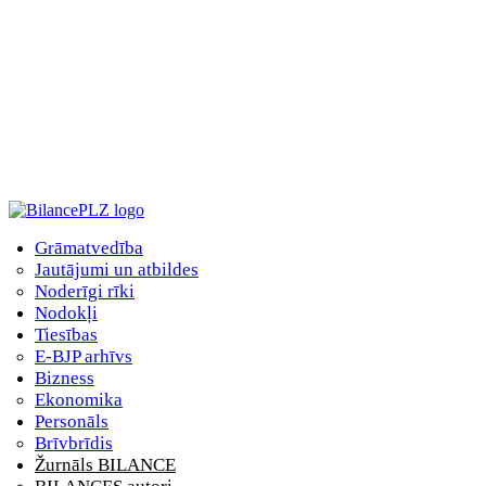
Grāmatvedība
Jautājumi un atbildes
Noderīgi rīki
Nodokļi
Tiesības
E-BJP arhīvs
Bizness
Ekonomika
Personāls
Brīvbrīdis
Žurnāls BILANCE