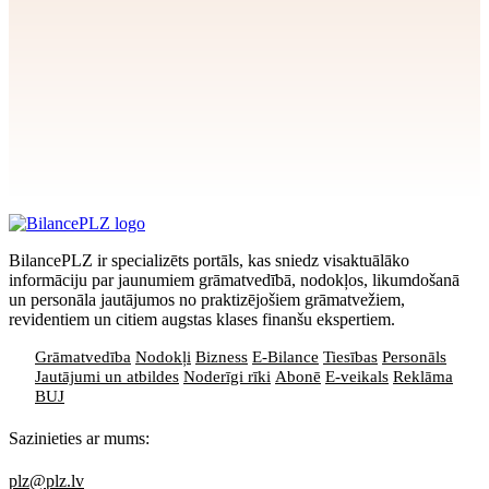
Apstiprināt
>
privātuma politikai
BilancePLZ ir specializēts portāls, kas sniedz visaktuālāko
informāciju par jaunumiem grāmatvedībā, nodokļos, likumdošanā
un personāla jautājumos no praktizējošiem grāmatvežiem,
revidentiem un citiem augstas klases finanšu ekspertiem.
Grāmatvedība
Nodokļi
Bizness
E-Bilance
Tiesības
Personāls
Jautājumi un atbildes
Noderīgi rīki
Abonē
E-veikals
Reklāma
BUJ
Sazinieties ar mums:
plz@plz.lv