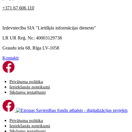
+371 67 606 110
Izdevniecība SIA "Lietišķās informācijas dienests"
LR UR Reģ. Nr.: 40003129738
Graudu iela 68, Rīga LV-1058
Kontakti
Privātuma politika
Iepirkšanās noteikumi
Sīkdatņu iestatījumi
Privātuma politika
Iepirkšanās noteikumi
Sīkdatņu iestatījumi