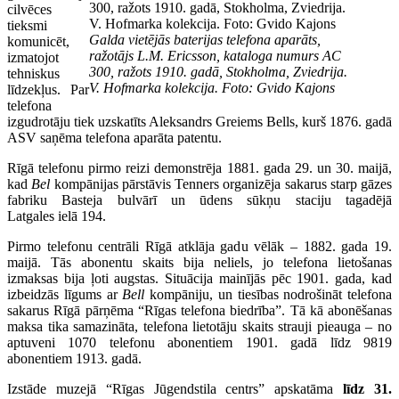
cilvēces
tieksmi
Galda vietējās baterijas telefona aparāts,
komunicēt,
ražotājs L.M. Ericsson, kataloga numurs AC
izmatojot
300, ražots 1910. gadā, Stokholma, Zviedrija.
tehniskus
V. Hofmarka kolekcija. Foto: Gvido Kajons
līdzekļus. Par
telefona
izgudrotāju tiek uzskatīts Aleksandrs Greiems Bells, kurš 1876. gadā
ASV saņēma telefona aparāta patentu.
Rīgā telefonu pirmo reizi demonstrēja 1881. gada 29. un 30. maijā,
kad
Bel
kompānijas pārstāvis Tenners organizēja sakarus starp gāzes
fabriku Basteja bulvārī un ūdens sūkņu staciju tagadējā
Latgales ielā 194.
Pirmo telefonu centrāli Rīgā atklāja gadu vēlāk – 1882. gada 19.
maijā. Tās abonentu skaits bija neliels, jo telefona lietošanas
izmaksas bija ļoti augstas. Situācija mainījās pēc 1901. gada, kad
izbeidzās līgums ar
Bell
kompāniju, un tiesības nodrošināt telefona
sakarus Rīgā pārņēma “Rīgas telefona biedrība”. Tā kā abonēšanas
maksa tika samazināta, telefona lietotāju skaits strauji pieauga – no
aptuveni 1070 telefonu abonentiem 1901. gadā līdz 9819
abonentiem 1913. gadā.
Izstāde muzejā “Rīgas Jūgendstila centrs” apskatāma
līdz 31.