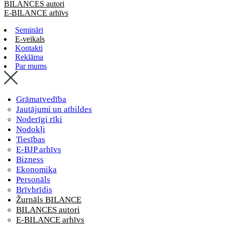
BILANCES autori
E-BILANCE arhīvs
Semināri
E-veikals
Kontakti
Reklāma
Par mums
Grāmatvedība
Jautājumi un atbildes
Noderīgi rīki
Nodokļi
Tiesības
E-BJP arhīvs
Bizness
Ekonomika
Personāls
Brīvbrīdis
Žurnāls BILANCE
BILANCES autori
E-BILANCE arhīvs