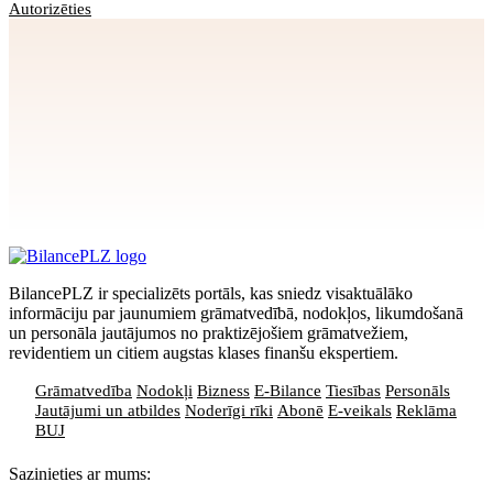
Autorizēties
Apstiprināt
>
privātuma politikai
BilancePLZ ir specializēts portāls, kas sniedz visaktuālāko
informāciju par jaunumiem grāmatvedībā, nodokļos, likumdošanā
un personāla jautājumos no praktizējošiem grāmatvežiem,
revidentiem un citiem augstas klases finanšu ekspertiem.
Grāmatvedība
Nodokļi
Bizness
E-Bilance
Tiesības
Personāls
Jautājumi un atbildes
Noderīgi rīki
Abonē
E-veikals
Reklāma
BUJ
Sazinieties ar mums: