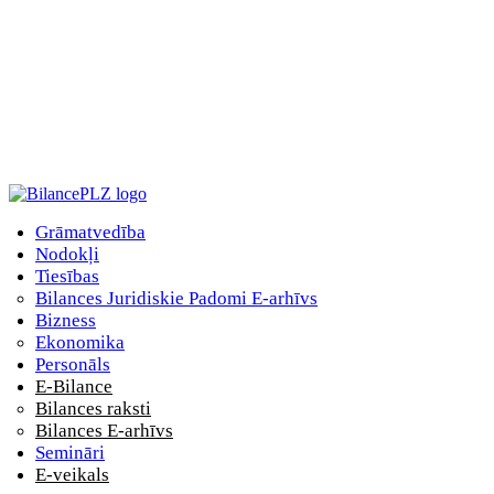
Grāmatvedība
Nodokļi
Tiesības
Bilances Juridiskie Padomi E-arhīvs
Bizness
Ekonomika
Personāls
E-Bilance
Bilances raksti
Bilances E-arhīvs
Semināri
E-veikals