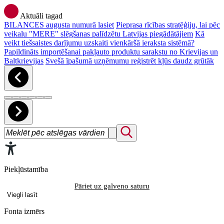
Aktuāli tagad
BILANCES augusta numurā lasiet
Pieprasa rīcības stratēģiju, lai pēc
veikalu "MERE" slēgšanas palīdzētu Latvijas piegādātājiem
Kā
veikt tiešsaistes darījumu uzskaiti vienkāršā ieraksta sistēmā?
Papildināts importēšanai pakļauto produktu sarakstu no Krievijas un
Baltkrievijas
Svešā īpašumā uzņēmumu reģistrēt kļūs daudz grūtāk
Piekļūstamība
Pāriet uz galveno saturu
Viegli lasīt
Fonta izmērs