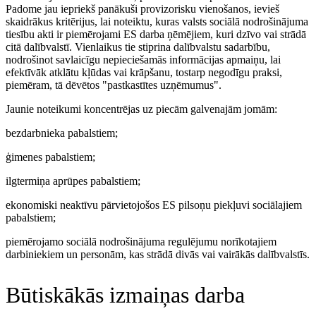
Padome jau iepriekš panākuši provizorisku vienošanos, ievieš
skaidrākus kritērijus, lai noteiktu, kuras valsts sociālā nodrošinājuma
tiesību akti ir piemērojami ES darba ņēmējiem, kuri dzīvo vai strādā
citā dalībvalstī. Vienlaikus tie stiprina dalībvalstu sadarbību,
nodrošinot savlaicīgu nepieciešamās informācijas apmaiņu, lai
efektīvāk atklātu kļūdas vai krāpšanu, tostarp negodīgu praksi,
piemēram, tā dēvētos "pastkastītes uzņēmumus".
Jaunie noteikumi koncentrējas uz piecām galvenajām jomām:
bezdarbnieka pabalstiem;
ģimenes pabalstiem;
ilgtermiņa aprūpes pabalstiem;
ekonomiski neaktīvu pārvietojošos ES pilsoņu piekļuvi sociālajiem
pabalstiem;
piemērojamo sociālā nodrošinājuma regulējumu norīkotajiem
darbiniekiem un personām, kas strādā divās vai vairākās dalībvalstīs.
Būtiskākās izmaiņas darba