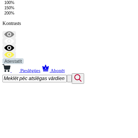
100%
150%
200%
Kontrasts
Atiestatīt
Pieslēgties
Abonēt