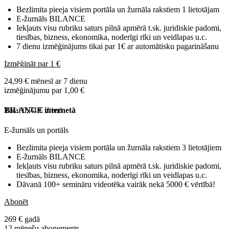
Bezlimita pieeja visiem portāla un žurnāla rakstiem 1 lietotājam
E-žurnāls BILANCE
Iekļauts visu rubriku saturs pilnā apmērā t.sk. juridiskie padomi,
tiesības, bizness, ekonomika, noderīgi rīki un veidlapas u.c.
7 dienu izmēģinājums tikai par 1€ ar automātisku pagarināšanu
Izmēģināt par 1 €
24,99 € mēnesī ar 7 dienu
izmēģinājumu par 1,00 €
Tikai 0,74 € dienā
BILANCE internetā
E-žurnāls un portāls
Bezlimita pieeja visiem portāla un žurnāla rakstiem 3 lietotājiem
E-žurnāls BILANCE
Iekļauts visu rubriku saturs pilnā apmērā t.sk. juridiskie padomi,
tiesības, bizness, ekonomika, noderīgi rīki un veidlapas u.c.
Dāvanā 100+ semināru videotēka vairāk nekā 5000 € vērtībā!
Abonēt
269 € gadā
12 mēnešu abonements