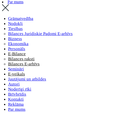
Par mums
Grāmatvedība
Nodokļi
Tiesības
Bilances Juridiskie Padomi E-arhīvs
Bizness
Ekonomika
Personāls
E-Bilance
Bilances raksti
Bilances E-arhīvs
Semināri
E-veikals
Jautājumi un atbildes
Autori
Noderīgi rīki
Brīvbrīdis
Kontakti
Reklāma
Par mums