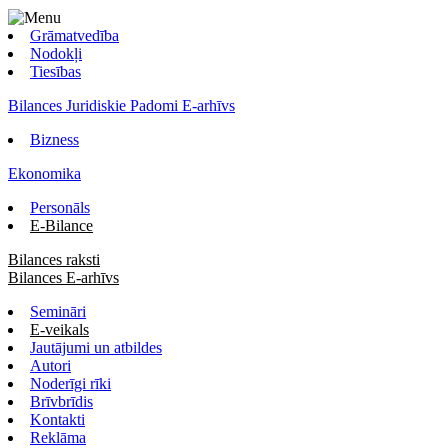
Grāmatvedība
Nodokļi
Tiesības
Bilances Juridiskie Padomi E-arhīvs
Bizness
Ekonomika
Personāls
E-Bilance
Bilances raksti
Bilances E-arhīvs
Semināri
E-veikals
Jautājumi un atbildes
Autori
Noderīgi rīki
Brīvbrīdis
Kontakti
Reklāma