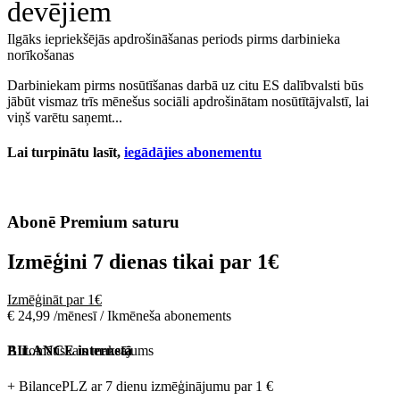
devējiem
Ilgāks iepriekšējās apdrošināšanas periods pirms darbinieka
norīkošanas
Darbiniekam pirms nosūtīšanas darbā uz citu ES dalībvalsti būs
jābūt vismaz trīs mēnešus sociāli apdrošinātam nosūtītājvalstī, lai
viņš varētu saņemt...
Lai turpinātu lasīt,
iegādājies abonementu
Abonē Premium saturu
Izmēģini 7 dienas tikai par
1€
Izmēģināt par 1€
€ 24,99 /mēnesī / Ikmēneša abonements
Automātiskais maksājums
BILANCE internetā
+ BilancePLZ ar 7 dienu izmēģinājumu par
1 €