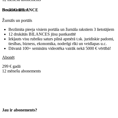
No 28 € mēnesī
Drukātā BILANCE
Žurnāls un portāls
Bezlimita pieeja visiem portāla un žurnāla rakstiem 3 lietotājiem
12 drukātās BILANCES jūsu pastkastītē
Iekļauts visu rubriku saturs pilnā apmērā t.sk. juridiskie padomi,
tiesības, bizness, ekonomika, noderīgi rīki un veidlapas u.c.
Dāvanā 100+ semināru videotēka vairāk nekā 5000 € vērtībā!
Abonēt
299 € gadā
12 mēnešu abonements
Jau ir abonements?