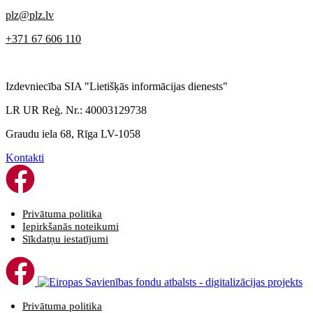
plz@plz.lv
+371 67 606 110
Izdevniecība SIA "Lietišķās informācijas dienests"
LR UR Reģ. Nr.: 40003129738
Graudu iela 68, Rīga LV-1058
Kontakti
Privātuma politika
Iepirkšanās noteikumi
Sīkdatņu iestatījumi
Privātuma politika