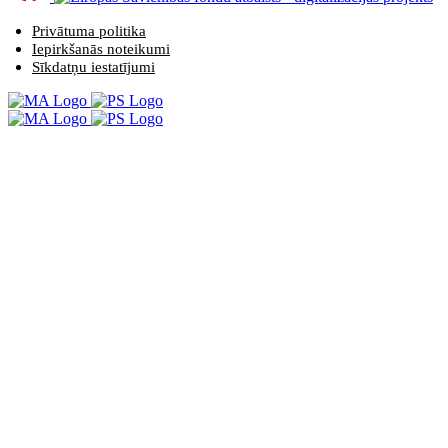
Privātuma politika
Iepirkšanās noteikumi
Sīkdatņu iestatījumi