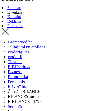
Semināri
E-veikals
Kontakti
Reklāma
Par mums
Grāmatvedība
Jautājumi un atbildes
Noderīgi rīki
Nodokļi
Tiesības
E-BJP arhīvs
Bizness
Ekonomika
Personāls
Brīvbrīdis
Žurnāls BILANCE
BILANCES autori
E-BILANCE arhīvs
Semināri