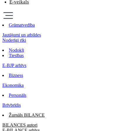
E-veikals
Grāmatvedība
Jautājumi un atbildes
Noderīgi rīki
Nodokļi
Tiesības
E-BJP arhīvs
Bizness
Ekonomika
Personāls
Brīvbrīdis
Žurnāls BILANCE
BILANCES autori
E-BILANCE arhīvs