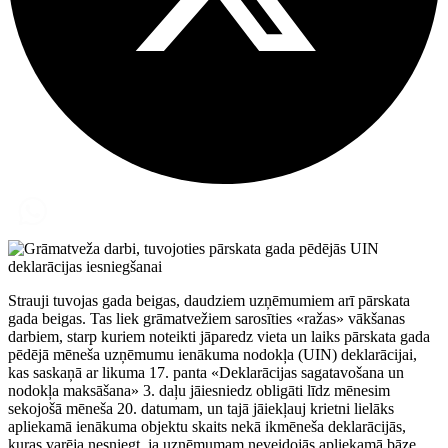
Strauji tuvojas gada beigas, daudziem uzņēmumiem arī pārskata
gada beigas. Tas liek grāmatvežiem sarosīties «ražas» vākšanas
darbiem, starp kuriem noteikti jāparedz vieta un laiks pārskata gada
pēdējā mēneša uzņēmumu ienākuma nodokļa (UIN) deklarācijai,
kas saskaņā ar likuma 17. panta «Deklarācijas sagatavošana un
nodokļa maksāšana» 3. daļu jāiesniedz obligāti līdz mēnesim
sekojošā mēneša 20. datumam, un tajā jāiekļauj krietni lielāks
apliekamā ienākuma objektu skaits nekā ikmēneša deklarācijās,
kuras varēja nesniegt, ja uzņēmumam neveidojās apliekamā bāze.