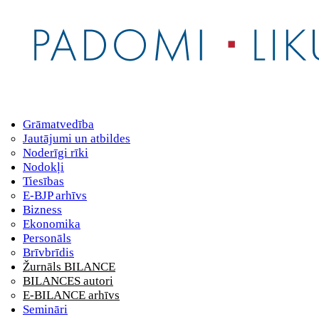
Grāmatvedība
Jautājumi un atbildes
Noderīgi rīki
Nodokļi
Tiesības
E-BJP arhīvs
Bizness
Ekonomika
Personāls
Brīvbrīdis
Žurnāls BILANCE
BILANCES autori
E-BILANCE arhīvs
Semināri