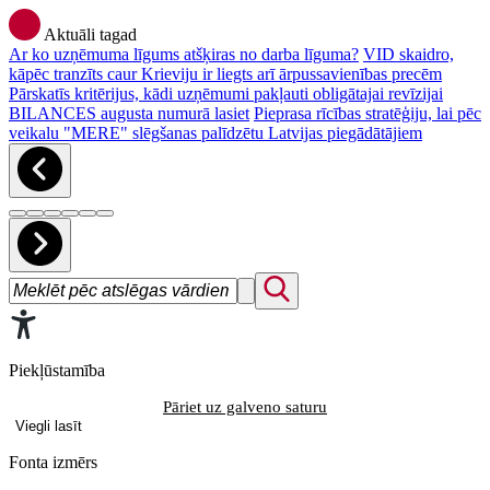
Aktuāli tagad
Ar ko uzņēmuma līgums atšķiras no darba līguma?
VID skaidro,
kāpēc tranzīts caur Krieviju ir liegts arī ārpussavienības precēm
Pārskatīs kritērijus, kādi uzņēmumi pakļauti obligātajai revīzijai
BILANCES augusta numurā lasiet
Pieprasa rīcības stratēģiju, lai pēc
veikalu "MERE" slēgšanas palīdzētu Latvijas piegādātājiem
Piekļūstamība
Pāriet uz galveno saturu
Viegli lasīt
Fonta izmērs