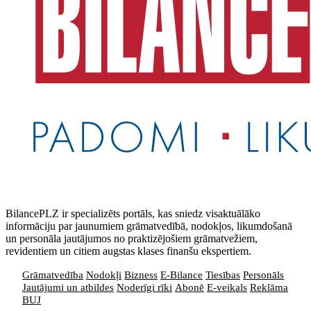
BilancePLZ ir specializēts portāls, kas sniedz visaktuālāko
informāciju par jaunumiem grāmatvedībā, nodokļos, likumdošanā
un personāla jautājumos no praktizējošiem grāmatvežiem,
revidentiem un citiem augstas klases finanšu ekspertiem.
Grāmatvedība
Nodokļi
Bizness
E-Bilance
Tiesības
Personāls
Jautājumi un atbildes
Noderīgi rīki
Abonē
E-veikals
Reklāma
BUJ