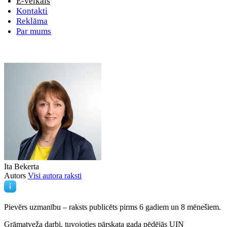
E-veikals
Kontakti
Reklāma
Par mums
Ita Bekerta
Autors
Visi autora raksti
Pievērs uzmanību – raksts publicēts
pirms 6 gadiem un 8 mēnešiem.
Grāmatveža darbi, tuvojoties pārskata gada pēdējās UIN