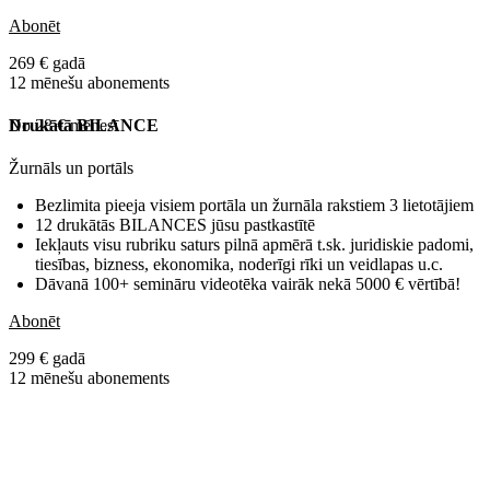
Abonēt
269 € gadā
12 mēnešu abonements
No 28 € mēnesī
Drukātā BILANCE
Žurnāls un portāls
Bezlimita pieeja visiem portāla un žurnāla rakstiem 3 lietotājiem
12 drukātās BILANCES jūsu pastkastītē
Iekļauts visu rubriku saturs pilnā apmērā t.sk. juridiskie padomi,
tiesības, bizness, ekonomika, noderīgi rīki un veidlapas u.c.
Dāvanā 100+ semināru videotēka vairāk nekā 5000 € vērtībā!
Abonēt
299 € gadā
12 mēnešu abonements