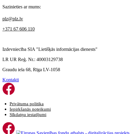
Sazinieties ar mums:
plz@plz.lv
+371 67 606 110
Izdevniecība SIA "Lietišķās informācijas dienests"
LR UR Reģ. Nr.: 40003129738
Graudu iela 68, Rīga LV-1058
Kontakti
Privātuma politika
Iepirkšanās noteikumi
Sīkdatņu iestatījumi