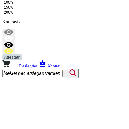
100%
150%
200%
Kontrasts
Atiestatīt
Pieslēgties
Abonēt