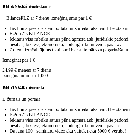
Automātiskais maksājums
BILANCE internetā
+ BilancePLZ ar 7 dienu izmēģinājumu par
1 €
Bezlimita pieeja visiem portāla un žurnāla rakstiem 1 lietotājam
E-žurnāls BILANCE
Iekļauts visu rubriku saturs pilnā apmērā t.sk. juridiskie padomi,
tiesības, bizness, ekonomika, noderīgi rīki un veidlapas u.c.
7 dienu izmēģinājums tikai par 1€ ar automātisku pagarināšanu
Izmēģināt par 1 €
24,99 € mēnesī ar 7 dienu
izmēģinājumu par 1,00 €
Tikai 0,74 € dienā
BILANCE internetā
E-žurnāls un portāls
Bezlimita pieeja visiem portāla un žurnāla rakstiem 3 lietotājiem
E-žurnāls BILANCE
Iekļauts visu rubriku saturs pilnā apmērā t.sk. juridiskie padomi,
tiesības, bizness, ekonomika, noderīgi rīki un veidlapas u.c.
Dāvanā 100+ semināru videotēka vairāk nekā 5000 € vērtībā!