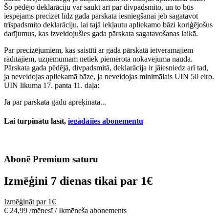
Šo pēdējo deklarāciju var saukt arī par divpadsmito, un to būs
iespējams precizēt līdz gada pārskata iesniegšanai jeb sagatavot
trīspadsmito deklarāciju, lai tajā iekļautu apliekamo bāzi koriģējošus
darījumus, kas izveidojušies gada pārskata sagatavošanas laikā.
Par precizējumiem, kas saistīti ar gada pārskatā ietveramajiem
rādītājiem, uzņēmumam netiek piemērota nokavējuma nauda.
Pārskata gada pēdējā, divpadsmitā, deklarācija ir jāiesniedz arī tad,
ja neveidojas apliekamā bāze, ja neveidojas minimālais UIN 50 eiro.
UIN likuma 17. panta 11. daļa:
Ja par pārskata gadu aprēķinātā...
Lai turpinātu lasīt,
iegādājies abonementu
Abonē Premium saturu
Izmēģini 7 dienas tikai par
1€
Izmēģināt par 1€
€ 24,99 /mēnesī / Ikmēneša abonements