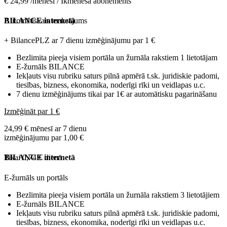
€ 24,99 /mēnesī / Ikmēneša abonements
Automātiskais maksājums
BILANCE internetā
+ BilancePLZ ar 7 dienu izmēģinājumu par
1 €
Bezlimita pieeja visiem portāla un žurnāla rakstiem 1 lietotājam
E-žurnāls BILANCE
Iekļauts visu rubriku saturs pilnā apmērā t.sk. juridiskie padomi,
tiesības, bizness, ekonomika, noderīgi rīki un veidlapas u.c.
7 dienu izmēģinājums tikai par 1€ ar automātisku pagarināšanu
Izmēģināt par 1 €
24,99 € mēnesī ar 7 dienu
izmēģinājumu par 1,00 €
Tikai 0,74 € dienā
BILANCE internetā
E-žurnāls un portāls
Bezlimita pieeja visiem portāla un žurnāla rakstiem 3 lietotājiem
E-žurnāls BILANCE
Iekļauts visu rubriku saturs pilnā apmērā t.sk. juridiskie padomi,
tiesības, bizness, ekonomika, noderīgi rīki un veidlapas u.c.