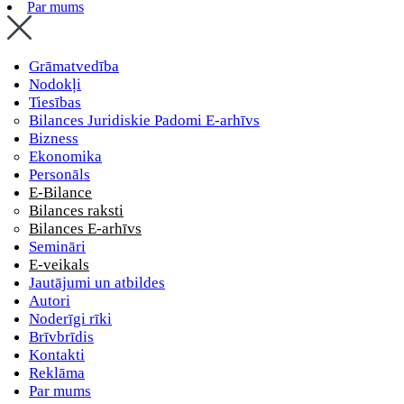
Par mums
Grāmatvedība
Nodokļi
Tiesības
Bilances Juridiskie Padomi E-arhīvs
Bizness
Ekonomika
Personāls
E-Bilance
Bilances raksti
Bilances E-arhīvs
Semināri
E-veikals
Jautājumi un atbildes
Autori
Noderīgi rīki
Brīvbrīdis
Kontakti
Reklāma
Par mums