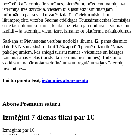
nozīmē, ka īstermiņa īres mītnes, piemēram, brīvdienu namiņa vai
īstermiņa īres dzīvokļa, viesiem būs jāsniedz izmitinātājam
informācija par sevi. To varēs izdarīt arī elektroniski. Par
likumprojekta virzību Saeimā atbildīgās Tautsaimniecības komisijas
sēdē tās dalībnieki pauda, ka daļa izīrētāju jau nodrošina šo prasību
izpildi – ja īstermiņa vietni izīrē, izmantojot platformu pakalpojumus.
Saskaņā ar Pievienotās vērtības nodokļa likuma 42. panta desmito
daļu PVN samazināto likmi 12% apmērā piemēro izmitināšanas
pakalpojumiem, kas sniegti tūristu mītnēs - viesnīcās un līdzīgās
izmitināšanas vietās (tai skaitā īstermiņa īres mītnēs). Līdz ar to
skaidrs un nepārprotams definējums un regulējums ļaus īstermiņa
īres mītnes...
Lai turpinātu lasīt,
iegādājies abonementu
Abonē Premium saturu
Izmēģini 7 dienas tikai par
1€
Izmēģināt par 1€