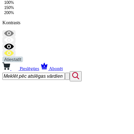
100%
150%
200%
Kontrasts
Atiestatīt
Pieslēgties
Abonēt