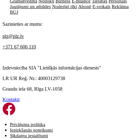
Grāmatvedība
Nodokļi
Bizness
E-Bilance
Tiesības
Personāls
Jautājumi un atbildes
Noderīgi rīki
Abonē
E-veikals
Reklāma
BUJ
Sazinieties ar mums:
plz@plz.lv
+371 67 606 110
Izdevniecība SIA "Lietišķās informācijas dienests"
LR UR Reģ. Nr.: 40003129738
Graudu iela 68, Rīga LV-1058
Kontakti
Privātuma politika
Iepirkšanās noteikumi
Sīkdatņu iestatījumi