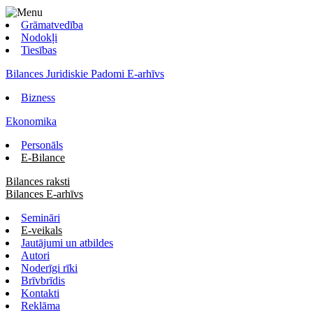
Grāmatvedība
Nodokļi
Tiesības
Bilances Juridiskie Padomi E-arhīvs
Bizness
Ekonomika
Personāls
E-Bilance
Bilances raksti
Bilances E-arhīvs
Semināri
E-veikals
Jautājumi un atbildes
Autori
Noderīgi rīki
Brīvbrīdis
Kontakti
Reklāma