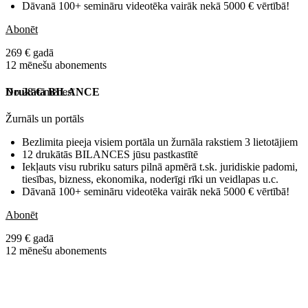
Dāvanā 100+ semināru videotēka vairāk nekā 5000 € vērtībā!
Abonēt
269 € gadā
12 mēnešu abonements
No 28 € mēnesī
Drukātā BILANCE
Žurnāls un portāls
Bezlimita pieeja visiem portāla un žurnāla rakstiem 3 lietotājiem
12 drukātās BILANCES jūsu pastkastītē
Iekļauts visu rubriku saturs pilnā apmērā t.sk. juridiskie padomi,
tiesības, bizness, ekonomika, noderīgi rīki un veidlapas u.c.
Dāvanā 100+ semināru videotēka vairāk nekā 5000 € vērtībā!
Abonēt
299 € gadā
12 mēnešu abonements