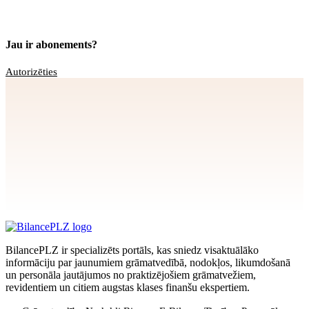
Jau ir abonements?
Autorizēties
Apstiprināt
>
privātuma politikai
BilancePLZ ir specializēts portāls, kas sniedz visaktuālāko
informāciju par jaunumiem grāmatvedībā, nodokļos, likumdošanā
un personāla jautājumos no praktizējošiem grāmatvežiem,
revidentiem un citiem augstas klases finanšu ekspertiem.