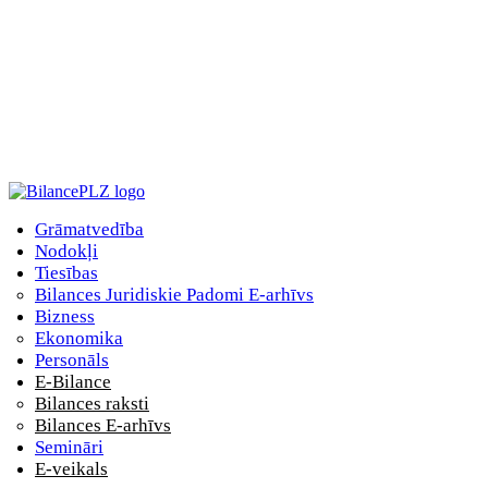
Grāmatvedība
Nodokļi
Tiesības
Bilances Juridiskie Padomi E-arhīvs
Bizness
Ekonomika
Personāls
E-Bilance
Bilances raksti
Bilances E-arhīvs
Semināri
E-veikals