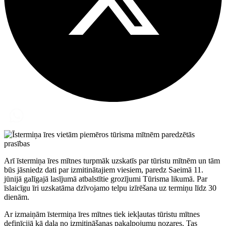
Arī īstermiņa īres mītnes turpmāk uzskatīs par tūristu mītnēm un tām
būs jāsniedz dati par izmitinātajiem viesiem, paredz Saeimā 11.
jūnijā galīgajā lasījumā atbalstītie grozījumi Tūrisma likumā. Par
īslaicīgu īri uzskatāma dzīvojamo telpu izīrēšana uz termiņu līdz 30
dienām.
Ar izmaiņām īstermiņa īres mītnes tiek iekļautas tūristu mītnes
definīcijā kā daļa no izmitināšanas pakalpojumu nozares. Tas