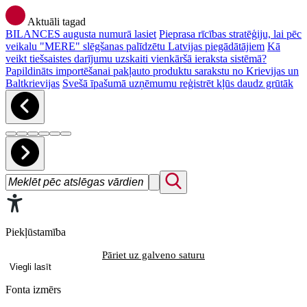
Aktuāli tagad
BILANCES augusta numurā lasiet
Pieprasa rīcības stratēģiju, lai pēc
veikalu "MERE" slēgšanas palīdzētu Latvijas piegādātājiem
Kā
veikt tiešsaistes darījumu uzskaiti vienkāršā ieraksta sistēmā?
Papildināts importēšanai pakļauto produktu sarakstu no Krievijas un
Baltkrievijas
Svešā īpašumā uzņēmumu reģistrēt kļūs daudz grūtāk
Piekļūstamība
Pāriet uz galveno saturu
Viegli lasīt
Fonta izmērs