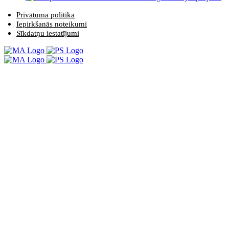
Privātuma politika
Iepirkšanās noteikumi
Sīkdatņu iestatījumi