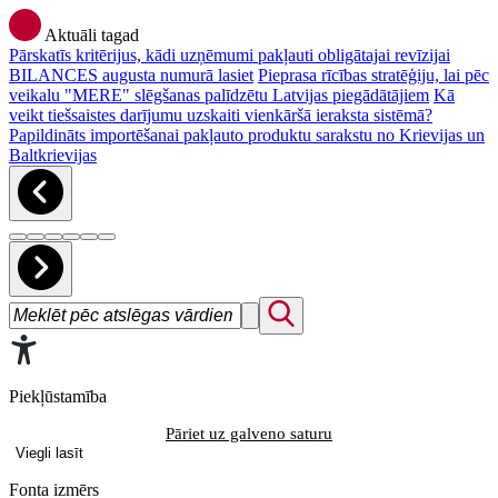
Aktuāli tagad
Pārskatīs kritērijus, kādi uzņēmumi pakļauti obligātajai revīzijai
BILANCES augusta numurā lasiet
Pieprasa rīcības stratēģiju, lai pēc
veikalu "MERE" slēgšanas palīdzētu Latvijas piegādātājiem
Kā
veikt tiešsaistes darījumu uzskaiti vienkāršā ieraksta sistēmā?
Papildināts importēšanai pakļauto produktu sarakstu no Krievijas un
Baltkrievijas
Piekļūstamība
Pāriet uz galveno saturu
Viegli lasīt
Fonta izmērs