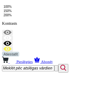
100%
150%
200%
Kontrasts
Atiestatīt
Pieslēgties
Abonēt