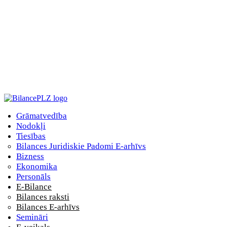
Grāmatvedība
Nodokļi
Tiesības
Bilances Juridiskie Padomi E-arhīvs
Bizness
Ekonomika
Personāls
E-Bilance
Bilances raksti
Bilances E-arhīvs
Semināri