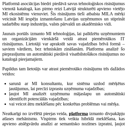
Platformā asociācijas biedri piedāvā savus tehnoloģiskos risinājumus
vienotā katalogā, kas pirmo reizi Latvijā strukturēti apvieno vietējo
MI ekosistēmu vienuviet. Šis risinājums tieši atbalsta MILA mērķi
veicināt MI iespēju izmantošanu Latvijas uzņēmumos un stiprināt
sadarbību starp industriju, valsts pārvaldi un akadēmisko vidi.
Jaunais portāls izmanto MI tehnoloģijas, lai palīdzētu uzņēmumiem
un organizācijām vienkāršā veidā atrast piemērotākos IT
risinājumus. Lietotāji var aprakstīt savas vajadzības brīvā formā –
saviem vārdiem, bez tehniskām zināšanām. Platforma analizē šo
pieprasījumu un automātiski piedāvā visatbilstošākos risinājumus no
katalogā pieejamajiem.
Papildus tam lietotājs var atrast piemērotāko risinājumu trīs dažādos
veidos:
sarunā ar MI konsultantu, kur sistēma uzdod mērķētus
jautājumus, lai precīzi izprastu uzņēmuma vajadzības;
ļaujot MI analizēt uzņēmuma mājaslapu un automātiski
identificēt potenciālās vajadzības;
vai veicot ātru meklēšanu pēc konkrētas problēmas vai mērķa.
Neatkarīgi no izvēlētā pieejas veida,
platforma
izmanto divpakāpju
atlases mehānismu. Vispirms tiek veikta hibrīdā meklēšana, kas
apvieno atslēgvārdu analīzi ar semantisko nozīmes izpratni, ļaujot