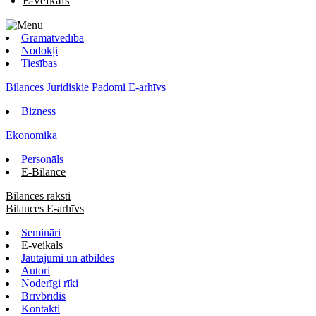
E-veikals
Grāmatvedība
Nodokļi
Tiesības
Bilances Juridiskie Padomi E-arhīvs
Bizness
Ekonomika
Personāls
E-Bilance
Bilances raksti
Bilances E-arhīvs
Semināri
E-veikals
Jautājumi un atbildes
Autori
Noderīgi rīki
Brīvbrīdis
Kontakti