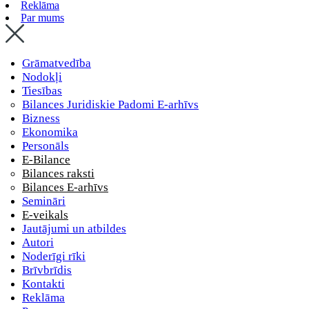
Reklāma
Par mums
Grāmatvedība
Nodokļi
Tiesības
Bilances Juridiskie Padomi E-arhīvs
Bizness
Ekonomika
Personāls
E-Bilance
Bilances raksti
Bilances E-arhīvs
Semināri
E-veikals
Jautājumi un atbildes
Autori
Noderīgi rīki
Brīvbrīdis
Kontakti
Reklāma