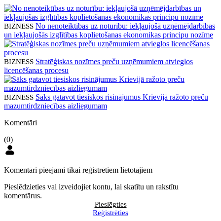
No nenoteiktības uz noturību: iekļaujošā uzņēmējdarbības
BIZNESS
un iekļaujošās izglītības koplietošanas ekonomikas principu nozīme
Stratēģiskas nozīmes preču uzņēmumiem atvieglos
BIZNESS
licencēšanas procesu
Sāks gatavot tiesiskos risinājumus Krievijā ražoto preču
BIZNESS
mazumtirdzniecības aizliegumam
Komentāri
(0)
Komentāri pieejami tikai reģistrētiem lietotājiem
Pieslēdzieties vai izveidojiet kontu, lai skatītu un rakstītu
komentārus.
Pieslēgties
Reģistrēties