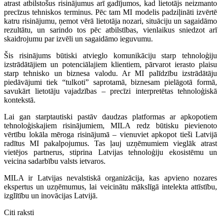
atrast atbilstošus risinājumus arī gadījumos, kad lietotājs neizmanto
precīzus tehniskos terminus. Pēc tam MI modelis padziļināti izvērtē
katru risinājumu, ņemot vērā lietotāja nozari, situāciju un sagaidāmo
rezultātu, un sarindo tos pēc atbilstības, vienlaikus sniedzot arī
skaidrojumu par izvēli un sagaidāmo ieguvumu.
Šis risinājums būtiski atvieglo komunikāciju starp tehnoloģiju
izstrādātājiem un potenciālajiem klientiem, pārvarot ierasto plaisu
starp tehnisko un biznesa valodu. Ar MI palīdzību izstrādātāju
piedāvājumi tiek “tulkoti” saprotamā, biznesam pielāgotā formā,
savukārt lietotāju vajadzības – precīzi interpretētas tehnoloģiskā
kontekstā.
Lai gan starptautiski pastāv daudzas platformas ar apkopotiem
tehnoloģiskajiem risinājumiem, MILA redz būtisku pievienoto
vērtību lokāla mēroga risinājumā – vienuviet apkopot tieši Latvijā
radītus MI pakalpojumus. Tas ļauj uzņēmumiem vieglāk atrast
vietējos partnerus, stiprina Latvijas tehnoloģiju ekosistēmu un
veicina sadarbību valsts ietvaros.
MILA ir Latvijas nevalstiskā organizācija, kas apvieno nozares
ekspertus un uzņēmumus, lai veicinātu mākslīgā intelekta attīstību,
izglītību un inovācijas Latvijā.
Citi raksti