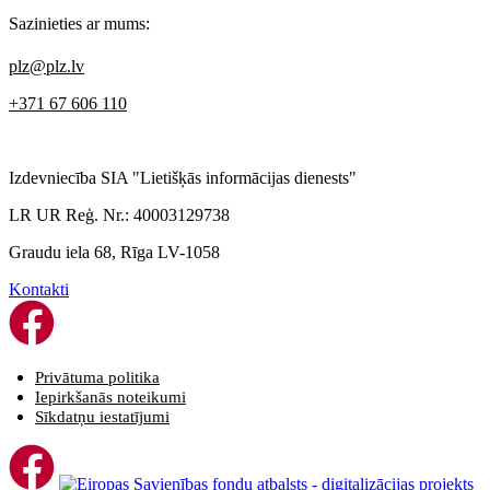
Sazinieties ar mums:
plz@plz.lv
+371 67 606 110
Izdevniecība SIA "Lietišķās informācijas dienests"
LR UR Reģ. Nr.: 40003129738
Graudu iela 68, Rīga LV-1058
Kontakti
Privātuma politika
Iepirkšanās noteikumi
Sīkdatņu iestatījumi