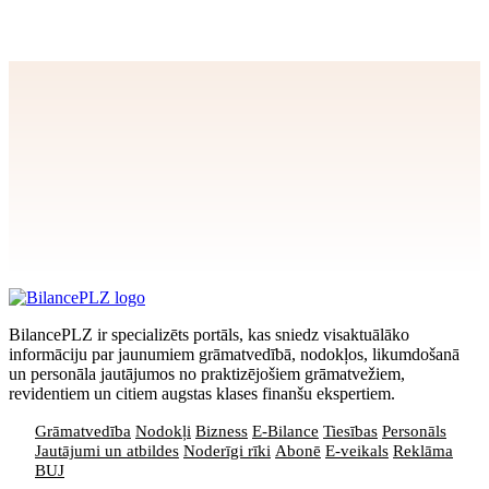
Apstiprināt
>
privātuma politikai
BilancePLZ ir specializēts portāls, kas sniedz visaktuālāko
informāciju par jaunumiem grāmatvedībā, nodokļos, likumdošanā
un personāla jautājumos no praktizējošiem grāmatvežiem,
revidentiem un citiem augstas klases finanšu ekspertiem.
Grāmatvedība
Nodokļi
Bizness
E-Bilance
Tiesības
Personāls
Jautājumi un atbildes
Noderīgi rīki
Abonē
E-veikals
Reklāma
BUJ