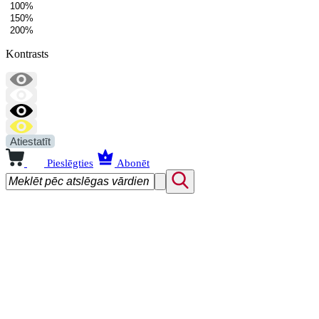
100%
150%
200%
Kontrasts
Atiestatīt
Pieslēgties
Abonēt