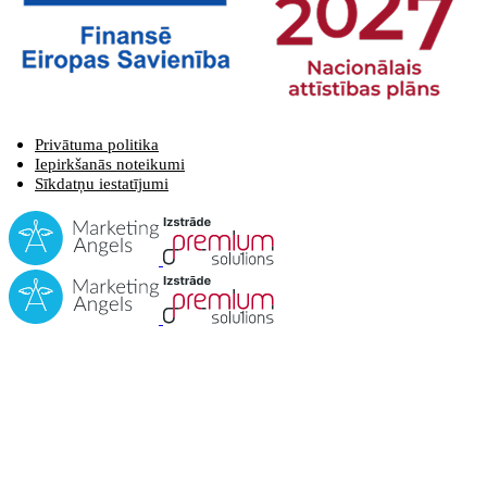
Privātuma politika
Iepirkšanās noteikumi
Sīkdatņu iestatījumi