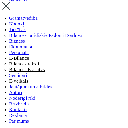
Grāmatvedība
Nodokļi
Tiesības
Bilances Juridiskie Padomi E-arhīvs
Bizness
Ekonomika
Personāls
E-Bilance
Bilances raksti
Bilances E-arhīvs
Semināri
E-veikals
Jautājumi un atbildes
Autori
Noderīgi rīki
Brīvbrīdis
Kontakti
Reklāma
Par mums