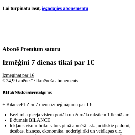
Lai turpinātu lasīt,
iegādājies abonementu
Abonē Premium saturu
Izmēģini 7 dienas tikai par
1€
Izmēģināt par 1€
€ 24,99 /mēnesī / Ikmēneša abonements
Automātiskais maksājums
BILANCE internetā
+ BilancePLZ ar 7 dienu izmēģinājumu par
1 €
Bezlimita pieeja visiem portāla un žurnāla rakstiem 1 lietotājam
E-žurnāls BILANCE
Iekļauts visu rubriku saturs pilnā apmērā t.sk. juridiskie padomi,
tiesības, bizness, ekonomika, noderīgi rīki un veidlapas u.c.