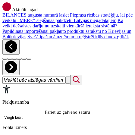
Aktuāli tagad
BILANCES augusta numurā lasiet
Pieprasa rīcības stratēģiju, lai pēc
veikalu "MERE" slēgšanas palīdzētu Latvijas piegādātājiem
Kā
veikt tiešsaistes darījumu uzskaiti vienkāršā ieraksta sistēmā?
Papildināts importēšanai pakļauto produktu sarakstu no Krievijas un
Baltkrievijas
Svešā īpašumā uzņēmumu reģistrēt kļūs daudz grūtāk
Piekļūstamība
Pāriet uz galveno saturu
Viegli lasīt
Fonta izmērs