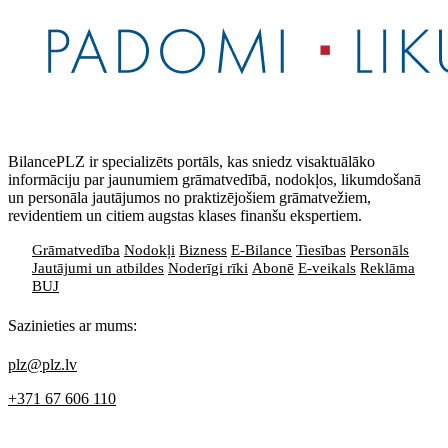
BilancePLZ ir specializēts portāls, kas sniedz visaktuālāko
informāciju par jaunumiem grāmatvedībā, nodokļos, likumdošanā
un personāla jautājumos no praktizējošiem grāmatvežiem,
revidentiem un citiem augstas klases finanšu ekspertiem.
Grāmatvedība
Nodokļi
Bizness
E-Bilance
Tiesības
Personāls
Jautājumi un atbildes
Noderīgi rīki
Abonē
E-veikals
Reklāma
BUJ
Sazinieties ar mums:
plz@plz.lv
+371 67 606 110