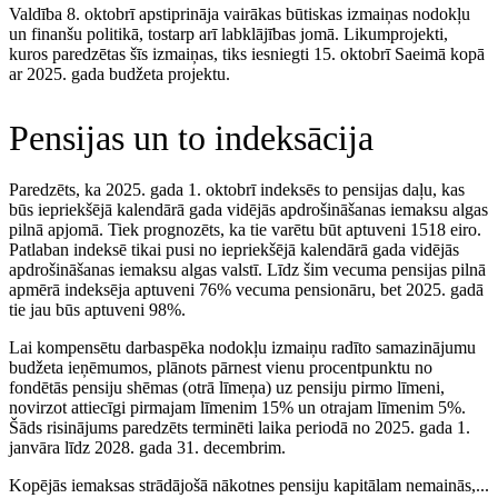
Valdība 8. oktobrī apstiprināja vairākas būtiskas izmaiņas nodokļu
un finanšu politikā, tostarp arī labklājības jomā. Likumprojekti,
kuros paredzētas šīs izmaiņas, tiks iesniegti 15. oktobrī Saeimā kopā
ar 2025. gada budžeta projektu.
Pensijas un to indeksācija
Paredzēts, ka 2025. gada 1. oktobrī indeksēs to pensijas daļu, kas
būs iepriekšējā kalendārā gada vidējās apdrošināšanas iemaksu algas
pilnā apjomā. Tiek prognozēts, ka tie varētu būt aptuveni 1518 eiro.
Patlaban indeksē tikai pusi no iepriekšējā kalendārā gada vidējās
apdrošināšanas iemaksu algas valstī. Līdz šim vecuma pensijas pilnā
apmērā indeksēja aptuveni 76% vecuma pensionāru, bet 2025. gadā
tie jau būs aptuveni 98%.
Lai kompensētu darbaspēka nodokļu izmaiņu radīto samazinājumu
budžeta ieņēmumos, plānots pārnest vienu procentpunktu no
fondētās pensiju shēmas (otrā līmeņa) uz pensiju pirmo līmeni,
novirzot attiecīgi pirmajam līmenim 15% un otrajam līmenim 5%.
Šāds risinājums paredzēts terminēti laika periodā no 2025. gada 1.
janvāra līdz 2028. gada 31. decembrim.
Kopējās iemaksas strādājošā nākotnes pensiju kapitālam nemainās,...