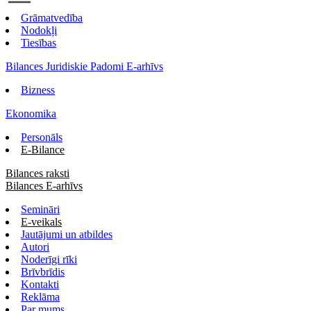
Grāmatvedība
Nodokļi
Tiesības
Bilances Juridiskie Padomi E-arhīvs
Bizness
Ekonomika
Personāls
E-Bilance
Bilances raksti
Bilances E-arhīvs
Semināri
E-veikals
Jautājumi un atbildes
Autori
Noderīgi rīki
Brīvbrīdis
Kontakti
Reklāma
Par mums