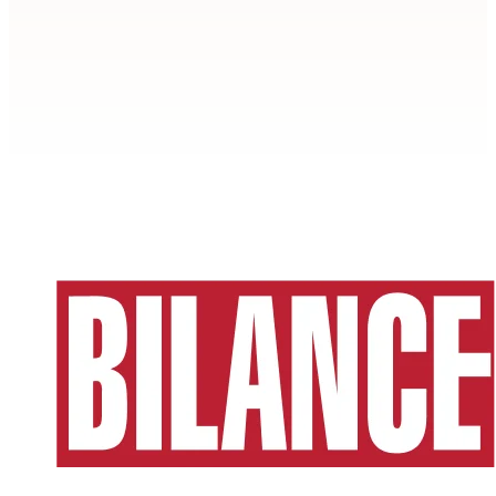
Apstiprināt
>
privātuma politikai