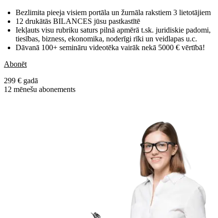
Bezlimita pieeja visiem portāla un žurnāla rakstiem 3 lietotājiem
12 drukātās BILANCES jūsu pastkastītē
Iekļauts visu rubriku saturs pilnā apmērā t.sk. juridiskie padomi,
tiesības, bizness, ekonomika, noderīgi rīki un veidlapas u.c.
Dāvanā 100+ semināru videotēka vairāk nekā 5000 € vērtībā!
Abonēt
299 € gadā
12 mēnešu abonements