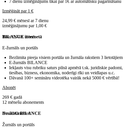
7 dienu izmēģinājums tikai par 1€ ar automātisku pagarināšanu
Izmēģināt par 1 €
24,99 € mēnesī ar 7 dienu
izmēģinājumu par 1,00 €
Tikai 0,74 € dienā
BILANCE internetā
E-žurnāls un portāls
Bezlimita pieeja visiem portāla un žurnāla rakstiem 3 lietotājiem
E-žurnāls BILANCE
Iekļauts visu rubriku saturs pilnā apmērā t.sk. juridiskie padomi,
tiesības, bizness, ekonomika, noderīgi rīki un veidlapas u.c.
Dāvanā 100+ semināru videotēka vairāk nekā 5000 € vērtībā!
Abonēt
269 € gadā
12 mēnešu abonements
No 28 € mēnesī
Drukātā BILANCE
Žurnāls un portāls