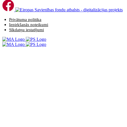
Privātuma politika
Iepirkšanās noteikumi
Sīkdatņu iestatījumi