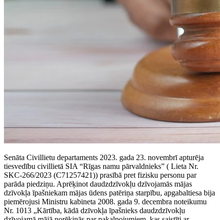
Senāta Civillietu departaments 2023. gada 23. novembrī apturēja
tiesvedību civillietā SIA “Rīgas namu pārvaldnieks” ( Lieta Nr.
SKC-266/2023 (C71257421)) prasībā pret fizisku personu par
parāda piedziņu. Aprēķinot daudzdzīvokļu dzīvojamās mājas
dzīvokļa īpašniekam mājas ūdens patēriņa starpību, apgabaltiesa bija
piemērojusi Ministru kabineta 2008. gada 9. decembra noteikumu
Nr. 1013 „Kārtība, kādā dzīvokļa īpašnieks daudzdzīvokļu
dzīvojamā mājā norēķinās par pakalpojumiem, kas saistīti ar