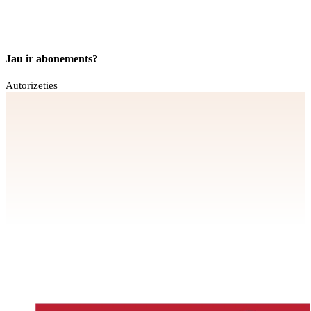
Jau ir abonements?
Autorizēties
Apstiprināt
>
privātuma politikai