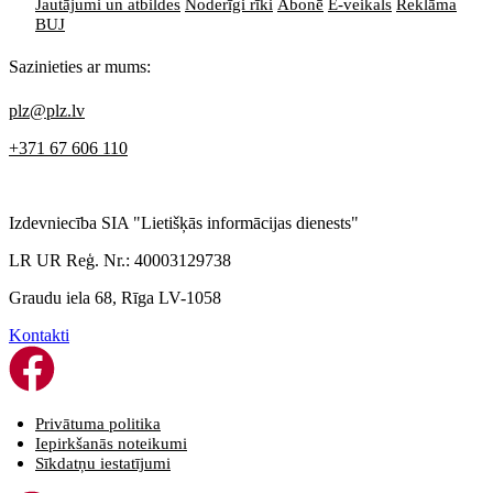
Jautājumi un atbildes
Noderīgi rīki
Abonē
E-veikals
Reklāma
BUJ
Sazinieties ar mums:
plz@plz.lv
+371 67 606 110
Izdevniecība SIA "Lietišķās informācijas dienests"
LR UR Reģ. Nr.: 40003129738
Graudu iela 68, Rīga LV-1058
Kontakti
Privātuma politika
Iepirkšanās noteikumi
Sīkdatņu iestatījumi