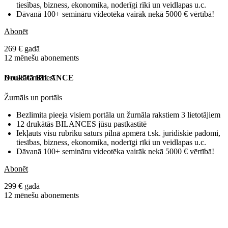
tiesības, bizness, ekonomika, noderīgi rīki un veidlapas u.c.
Dāvanā 100+ semināru videotēka vairāk nekā 5000 € vērtībā!
Abonēt
269 € gadā
12 mēnešu abonements
No 28 € mēnesī
Drukātā BILANCE
Žurnāls un portāls
Bezlimita pieeja visiem portāla un žurnāla rakstiem 3 lietotājiem
12 drukātās BILANCES jūsu pastkastītē
Iekļauts visu rubriku saturs pilnā apmērā t.sk. juridiskie padomi,
tiesības, bizness, ekonomika, noderīgi rīki un veidlapas u.c.
Dāvanā 100+ semināru videotēka vairāk nekā 5000 € vērtībā!
Abonēt
299 € gadā
12 mēnešu abonements