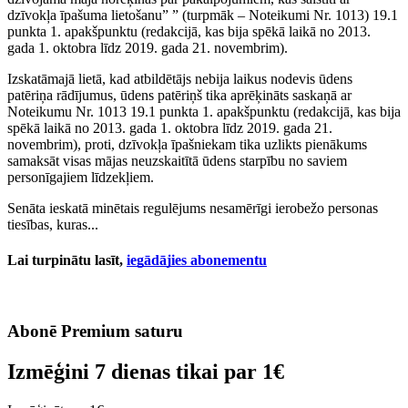
dzīvokļa īpašuma lietošanu” ” (turpmāk – Noteikumi Nr. 1013) 19.1
punkta 1. apakšpunktu (redakcijā, kas bija spēkā laikā no 2013.
gada 1. oktobra līdz 2019. gada 21. novembrim).
Izskatāmajā lietā, kad atbildētājs nebija laikus nodevis ūdens
patēriņa rādījumus, ūdens patēriņš tika aprēķināts saskaņā ar
Noteikumu Nr. 1013 19.1 punkta 1. apakšpunktu (redakcijā, kas bija
spēkā laikā no 2013. gada 1. oktobra līdz 2019. gada 21.
novembrim), proti, dzīvokļa īpašniekam tika uzlikts pienākums
samaksāt visas mājas neuzskaitītā ūdens starpību no saviem
personīgajiem līdzekļiem.
Senāta ieskatā minētais regulējums nesamērīgi ierobežo personas
tiesības, kuras...
Lai turpinātu lasīt,
iegādājies abonementu
Abonē Premium saturu
Izmēģini 7 dienas tikai par
1€