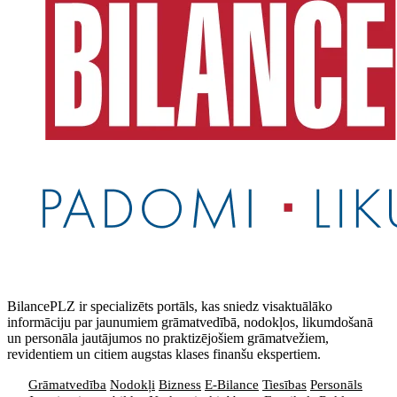
BilancePLZ ir specializēts portāls, kas sniedz visaktuālāko
informāciju par jaunumiem grāmatvedībā, nodokļos, likumdošanā
un personāla jautājumos no praktizējošiem grāmatvežiem,
revidentiem un citiem augstas klases finanšu ekspertiem.
Grāmatvedība
Nodokļi
Bizness
E-Bilance
Tiesības
Personāls