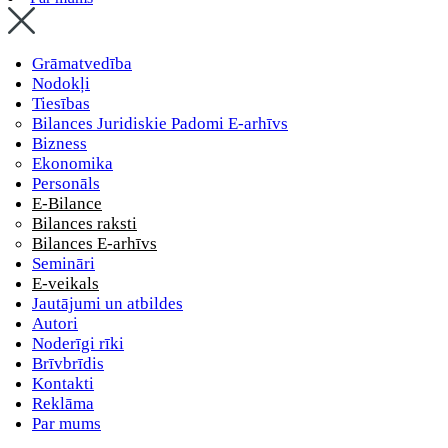
Grāmatvedība
Nodokļi
Tiesības
Bilances Juridiskie Padomi E-arhīvs
Bizness
Ekonomika
Personāls
E-Bilance
Bilances raksti
Bilances E-arhīvs
Semināri
E-veikals
Jautājumi un atbildes
Autori
Noderīgi rīki
Brīvbrīdis
Kontakti
Reklāma
Par mums