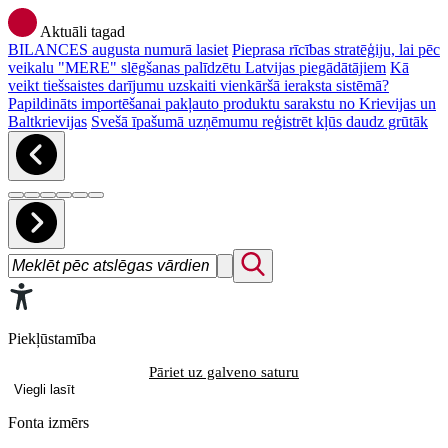
Aktuāli tagad
BILANCES augusta numurā lasiet
Pieprasa rīcības stratēģiju, lai pēc
veikalu "MERE" slēgšanas palīdzētu Latvijas piegādātājiem
Kā
veikt tiešsaistes darījumu uzskaiti vienkāršā ieraksta sistēmā?
Papildināts importēšanai pakļauto produktu sarakstu no Krievijas un
Baltkrievijas
Svešā īpašumā uzņēmumu reģistrēt kļūs daudz grūtāk
Piekļūstamība
Pāriet uz galveno saturu
Viegli lasīt
Fonta izmērs