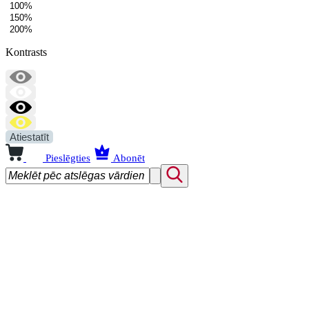
100%
150%
200%
Kontrasts
Atiestatīt
Pieslēgties
Abonēt