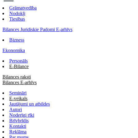
Grāmatvedība
Nodokļi
Tiesības
Bilances Juridiskie Padomi E-arhīvs
Bizness
Ekonomika
Personāls
E-Bilance
Bilances raksti
Bilances E-arhīvs
Semināri
E-veikals
Jautājumi un atbildes
Autori
Noderīgi rīki
Brīvbrīdis
Kontakti
Reklāma
Par mums