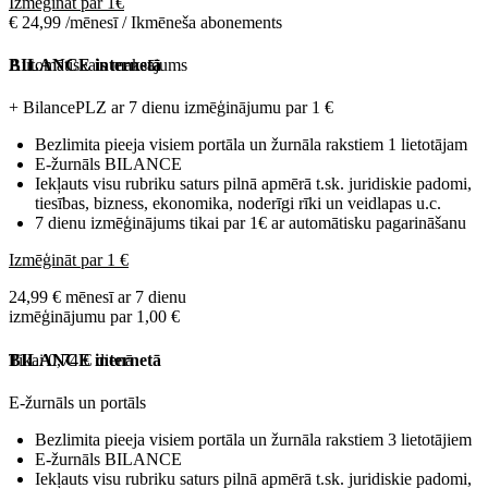
Izmēģināt par 1€
€ 24,99 /mēnesī / Ikmēneša abonements
Automātiskais maksājums
BILANCE internetā
+ BilancePLZ ar 7 dienu izmēģinājumu par
1 €
Bezlimita pieeja visiem portāla un žurnāla rakstiem 1 lietotājam
E-žurnāls BILANCE
Iekļauts visu rubriku saturs pilnā apmērā t.sk. juridiskie padomi,
tiesības, bizness, ekonomika, noderīgi rīki un veidlapas u.c.
7 dienu izmēģinājums tikai par 1€ ar automātisku pagarināšanu
Izmēģināt par 1 €
24,99 € mēnesī ar 7 dienu
izmēģinājumu par 1,00 €
Tikai 0,74 € dienā
BILANCE internetā
E-žurnāls un portāls
Bezlimita pieeja visiem portāla un žurnāla rakstiem 3 lietotājiem
E-žurnāls BILANCE
Iekļauts visu rubriku saturs pilnā apmērā t.sk. juridiskie padomi,