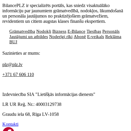
BilancePLZ ir specializēts portāls, kas sniedz visaktuālāko
informāciju par jaunumiem grāmatvedībā, nodokļos, likumdošanā
un personāla jautājumos no praktizējošiem grāmatvežiem,
revidentiem un citiem augstas klases finanšu ekspertiem.
Grāmatvedība
Nodokļi
Bizness
E-Bilance
Tiesības
Personāls
Jautājumi un atbildes
Noderīgi rīki
Abonē
E-veikals
Reklāma
BUJ
Sazinieties ar mums:
plz@plz.lv
+371 67 606 110
Izdevniecība SIA "Lietišķās informācijas dienests"
LR UR Reģ. Nr.: 40003129738
Graudu iela 68, Rīga LV-1058
Kontakti