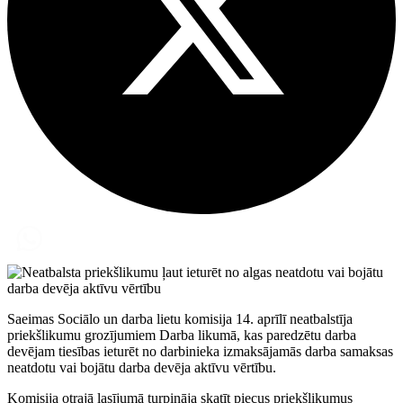
Saeimas Sociālo un darba lietu komisija 14. aprīlī neatbalstīja
priekšlikumu grozījumiem Darba likumā, kas paredzētu darba
devējam tiesības ieturēt no darbinieka izmaksājamās darba samaksas
neatdotu vai bojātu darba devēja aktīvu vērtību.
Komisija otrajā lasījumā turpināja skatīt piecus priekšlikumus