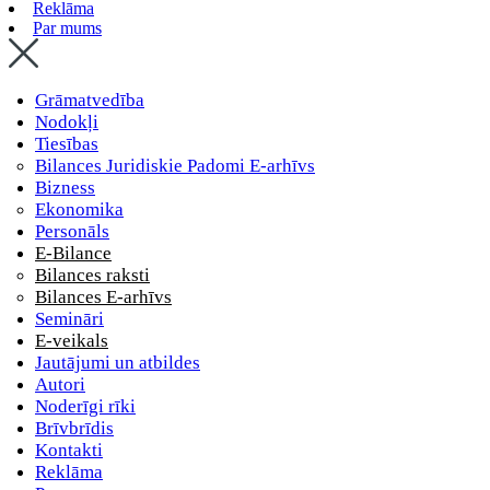
Reklāma
Par mums
Grāmatvedība
Nodokļi
Tiesības
Bilances Juridiskie Padomi E-arhīvs
Bizness
Ekonomika
Personāls
E-Bilance
Bilances raksti
Bilances E-arhīvs
Semināri
E-veikals
Jautājumi un atbildes
Autori
Noderīgi rīki
Brīvbrīdis
Kontakti
Reklāma