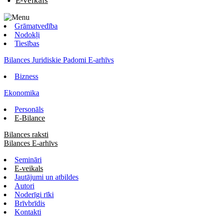
E-veikals
Grāmatvedība
Nodokļi
Tiesības
Bilances Juridiskie Padomi E-arhīvs
Bizness
Ekonomika
Personāls
E-Bilance
Bilances raksti
Bilances E-arhīvs
Semināri
E-veikals
Jautājumi un atbildes
Autori
Noderīgi rīki
Brīvbrīdis
Kontakti