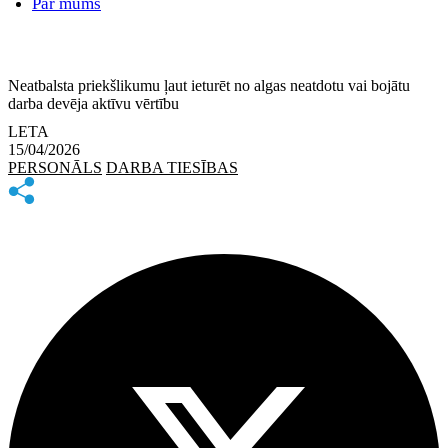
Par mums
Neatbalsta priekšlikumu ļaut ieturēt no algas neatdotu vai bojātu
darba devēja aktīvu vērtību
LETA
15/04/2026
PERSONĀLS
DARBA TIESĪBAS