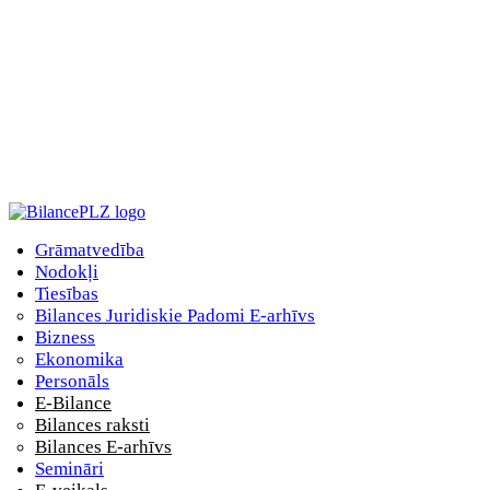
Grāmatvedība
Nodokļi
Tiesības
Bilances Juridiskie Padomi E-arhīvs
Bizness
Ekonomika
Personāls
E-Bilance
Bilances raksti
Bilances E-arhīvs
Semināri