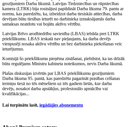
grozījumiem Darba likumā. Latvijas Tirdzniecības un rūpniecības
kamera (LTRK) bija rosinājusi papildināt Darba likuma 79. pantu ar
normu, kas paredzētu, ka, izbeidzot darba tiesiskās attiecības, darba
devējam būtu tiesības ieturēt no darbinieka izmaksājamās darba
samaksas neatdotu vai bojātu aktīvu vērtību.
Latvijas Brīvo arodbiedrību savienība (LBAS) iebilda pret LTRK
priekšlikumu. LBAS ieskatā nav pieļaujams, ka darba devējs
vienpusēji nosaka aktīvu vērtību un bez darbinieka piekrišanas veic
ieturējumus.
Komisijā šo priekšlikumu pieņēma zināšanai, piebilstot, ka tas drīzāk
būtu regulējams Ministru kabineta noteikumos, nevis Darba likumā.
Plašas diskusijas izvērtās par LBAS priekšlikumu grozījumiem
Darba likuma 95. pantā, kas paredzētu pagarināt prasības celšanas
termiņu tiesā no trīs mēnešiem uz trīs gadiem lietās, kur darba
devējs, nosakot darba apstākļus, profesionālo apmācību vai
kvalifikācijas...
Lai turpinātu lasīt,
iegādājies abonementu