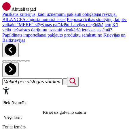
Aktuāli tagad
Pārskatīs kritērijus, kādi uzņēmumi pakļauti obligātajai revīzijai
BILANCES augusta numurā lasiet
Pieprasa rīcības stratēģiju, lai pēc
veikalu "MERE" slēgšanas palīdzētu Latvijas piegādātājiem
Kā
veikt tiešsaistes darījumu uzskaiti vienkāršā ieraksta sistēmā?
Papildināts importēšanai pakļauto produktu sarakstu no Krievijas un
Baltkrievijas
Piekļūstamība
Pāriet uz galveno saturu
Viegli lasīt
Fonta izmērs