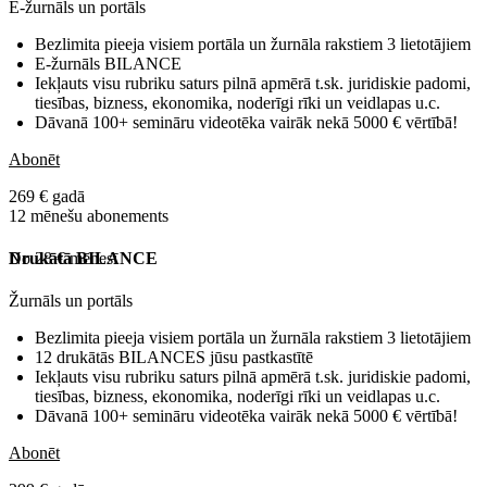
E-žurnāls un portāls
Bezlimita pieeja visiem portāla un žurnāla rakstiem 3 lietotājiem
E-žurnāls BILANCE
Iekļauts visu rubriku saturs pilnā apmērā t.sk. juridiskie padomi,
tiesības, bizness, ekonomika, noderīgi rīki un veidlapas u.c.
Dāvanā 100+ semināru videotēka vairāk nekā 5000 € vērtībā!
Abonēt
269 € gadā
12 mēnešu abonements
No 28 € mēnesī
Drukātā BILANCE
Žurnāls un portāls
Bezlimita pieeja visiem portāla un žurnāla rakstiem 3 lietotājiem
12 drukātās BILANCES jūsu pastkastītē
Iekļauts visu rubriku saturs pilnā apmērā t.sk. juridiskie padomi,
tiesības, bizness, ekonomika, noderīgi rīki un veidlapas u.c.
Dāvanā 100+ semināru videotēka vairāk nekā 5000 € vērtībā!
Abonēt