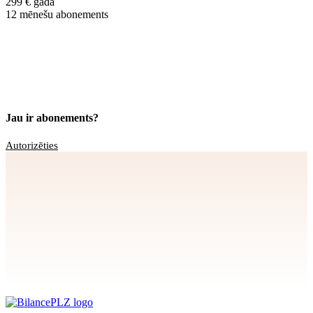
299 € gadā
12 mēnešu abonements
Jau ir abonements?
Autorizēties
Apstiprināt
>
privātuma politikai