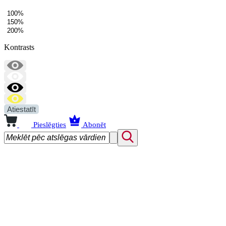
100%
150%
200%
Kontrasts
Atiestatīt
Pieslēgties
Abonēt