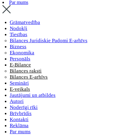
Par mums
Grāmatvedība
Nodokļi
Tiesības
Bilances Juridiskie Padomi E-arhīvs
Bizness
Ekonomika
Personāls
E-Bilance
Bilances raksti
Bilances E-arhīvs
Semināri
E-veikals
Jautājumi un atbildes
Autori
Noderīgi rīki
Brīvbrīdis
Kontakti
Reklāma
Par mums