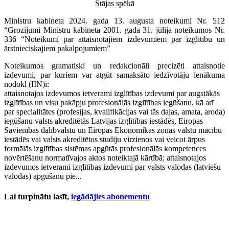
Stājas spēkā
Ministru kabineta 2024. gada 13. augusta noteikumi Nr. 512
“Grozījumi Ministru kabineta 2001. gada 31. jūlija noteikumos Nr.
336 “Noteikumi par attaisnotajiem izdevumiem par izglītību un
ārstnieciskajiem pakalpojumiem”
Noteikumos gramatiski un redakcionāli precizēti attaisnotie
izdevumi, par kuriem var atgūt samaksāto iedzīvotāju ienākuma
nodokl (IIN)i:
attaisnotajos izdevumos ietverami izglītības izdevumi par augstākās
izglītības un visu pakāpju profesionālās izglītības iegūšanu, kā arī
par specialitātes (profesijas, kvalifikācijas vai tās daļas, amata, aroda)
iegūšanu valsts akreditētās Latvijas izglītības iestādēs, Eiropas
Savienības dalībvalstu un Eiropas Ekonomikas zonas valstu mācību
iestādēs vai valsts akreditētos studiju virzienos vai veicot ārpus
formālās izglītības sistēmas apgūtās profesionālās kompetences
novērtēšanu normatīvajos aktos noteiktajā kārtībā; attaisnotajos
izdevumos ietverami izglītības izdevumi par valsts valodas (latviešu
valodas) apgūšanu pie...
Lai turpinātu lasīt,
iegādājies abonementu