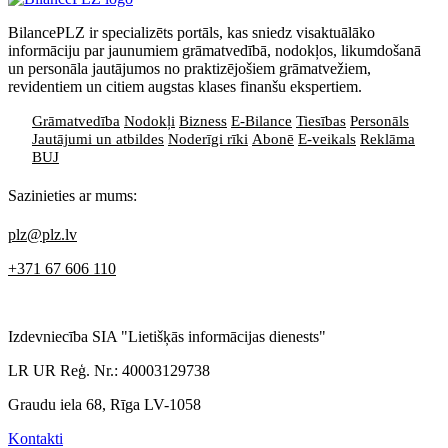
BilancePLZ ir specializēts portāls, kas sniedz visaktuālāko
informāciju par jaunumiem grāmatvedībā, nodokļos, likumdošanā
un personāla jautājumos no praktizējošiem grāmatvežiem,
revidentiem un citiem augstas klases finanšu ekspertiem.
Grāmatvedība
Nodokļi
Bizness
E-Bilance
Tiesības
Personāls
Jautājumi un atbildes
Noderīgi rīki
Abonē
E-veikals
Reklāma
BUJ
Sazinieties ar mums:
plz@plz.lv
+371 67 606 110
Izdevniecība SIA "Lietišķās informācijas dienests"
LR UR Reģ. Nr.: 40003129738
Graudu iela 68, Rīga LV-1058
Kontakti