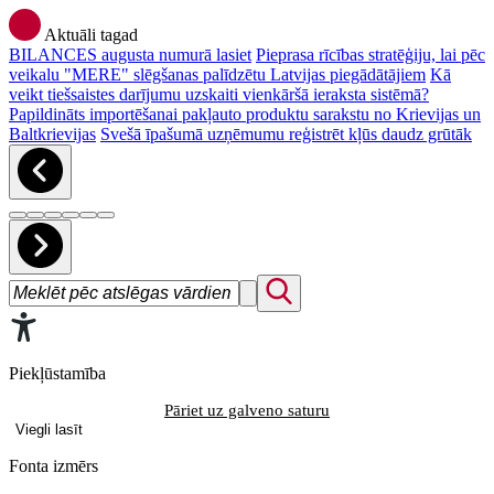
Aktuāli tagad
BILANCES augusta numurā lasiet
Pieprasa rīcības stratēģiju, lai pēc
veikalu "MERE" slēgšanas palīdzētu Latvijas piegādātājiem
Kā
veikt tiešsaistes darījumu uzskaiti vienkāršā ieraksta sistēmā?
Papildināts importēšanai pakļauto produktu sarakstu no Krievijas un
Baltkrievijas
Svešā īpašumā uzņēmumu reģistrēt kļūs daudz grūtāk
Piekļūstamība
Pāriet uz galveno saturu
Viegli lasīt
Fonta izmērs