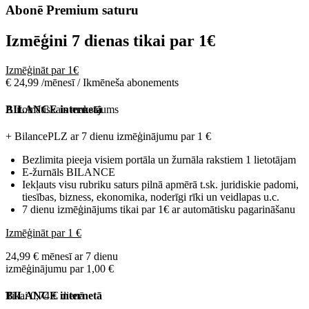
Abonē Premium saturu
Izmēģini 7 dienas tikai par
1€
Izmēģināt par 1€
€ 24,99 /mēnesī / Ikmēneša abonements
Automātiskais maksājums
BILANCE internetā
+ BilancePLZ ar 7 dienu izmēģinājumu par
1 €
Bezlimita pieeja visiem portāla un žurnāla rakstiem 1 lietotājam
E-žurnāls BILANCE
Iekļauts visu rubriku saturs pilnā apmērā t.sk. juridiskie padomi,
tiesības, bizness, ekonomika, noderīgi rīki un veidlapas u.c.
7 dienu izmēģinājums tikai par 1€ ar automātisku pagarināšanu
Izmēģināt par 1 €
24,99 € mēnesī ar 7 dienu
izmēģinājumu par 1,00 €
Tikai 0,74 € dienā
BILANCE internetā