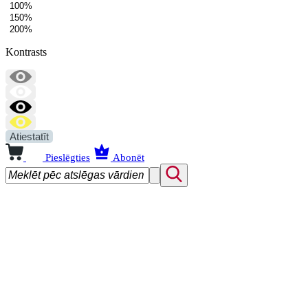
100%
150%
200%
Kontrasts
Atiestatīt
Pieslēgties
Abonēt