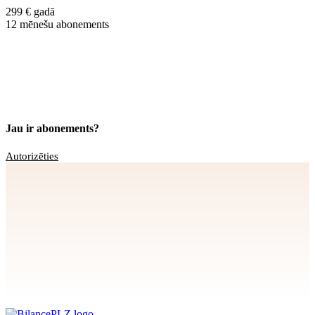
299 € gadā
12 mēnešu abonements
Jau ir abonements?
Autorizēties
Apstiprināt
>
privātuma politikai