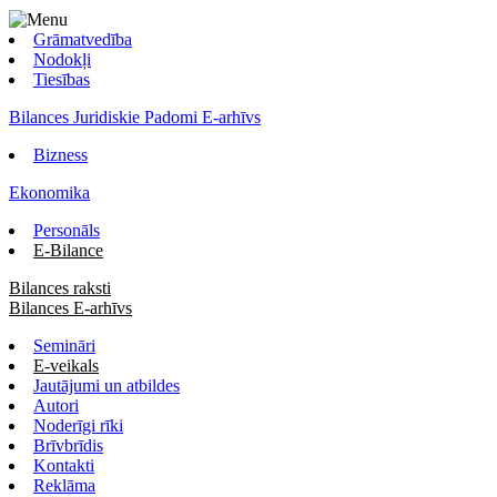
Grāmatvedība
Nodokļi
Tiesības
Bilances Juridiskie Padomi E-arhīvs
Bizness
Ekonomika
Personāls
E-Bilance
Bilances raksti
Bilances E-arhīvs
Semināri
E-veikals
Jautājumi un atbildes
Autori
Noderīgi rīki
Brīvbrīdis
Kontakti
Reklāma