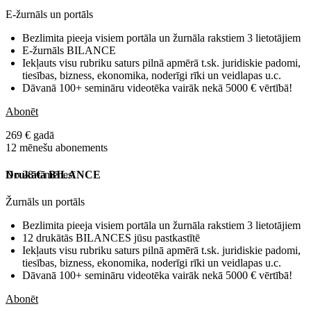
E-žurnāls un portāls
Bezlimita pieeja visiem portāla un žurnāla rakstiem 3 lietotājiem
E-žurnāls BILANCE
Iekļauts visu rubriku saturs pilnā apmērā t.sk. juridiskie padomi,
tiesības, bizness, ekonomika, noderīgi rīki un veidlapas u.c.
Dāvanā 100+ semināru videotēka vairāk nekā 5000 € vērtībā!
Abonēt
269 € gadā
12 mēnešu abonements
No 28 € mēnesī
Drukātā BILANCE
Žurnāls un portāls
Bezlimita pieeja visiem portāla un žurnāla rakstiem 3 lietotājiem
12 drukātās BILANCES jūsu pastkastītē
Iekļauts visu rubriku saturs pilnā apmērā t.sk. juridiskie padomi,
tiesības, bizness, ekonomika, noderīgi rīki un veidlapas u.c.
Dāvanā 100+ semināru videotēka vairāk nekā 5000 € vērtībā!
Abonēt